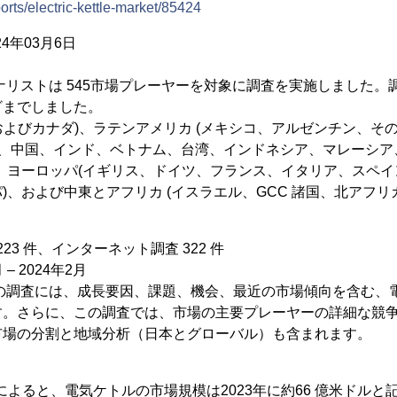
ports/electric-kettle-market/85424
4年03月6日
ナリストは 545市場プレーヤーを対象に調査を実施しました。
ざまでしました。
国およびカナダ)、ラテンアメリカ (メキシコ、アルゼンチン、そ
本、中国、インド、ベトナム、台湾、インドネシア、マレーシ
、ヨーロッパ(イギリス、ドイツ、フランス、イタリア、スペイン
)、および中東とアフリカ (イスラエル、GCC 諸国、北アフ
23 件、インターネット調査 322 件
– 2024年2月
この調査には、成長要因、課題、機会、最近の市場傾向を含む、
す。さらに、この調査では、市場の主要プレーヤーの詳細な競
市場の分割と地域分析（日本とグローバル）も含まれます。
ト
によると、電気ケトルの市場規模は2023年に約66 億米ドルと記