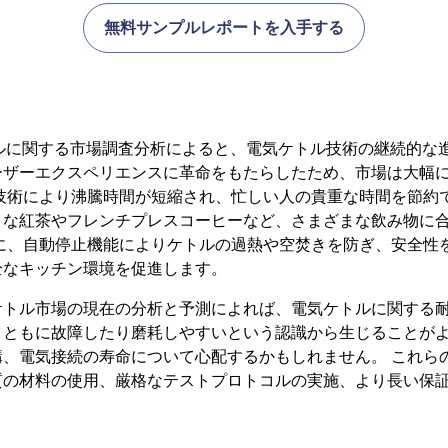
無料サンプルレポートを入手する
電気ケトルに関する市場調査分析によると、電気ケトル技術の継続的
ーザーエクスペリエンスに革命をもたらしたため、市場は大幅
技術により沸騰時間が短縮され、忙しい人の貴重な時間を節約で
トな紅茶やフレンチプレスコーヒーなど、さまざまな飲み物に
らに、自動停止機能によりケトルの過熱や空焚きを防ぎ、安全性
全なキッチン環境を促進します。
ケトル市場の現在の分析と予測によれば、電気ケトルに関する
とともに故障したり磨耗しやすいという認識から生じることがよ
構、電気接続の寿命について心配するかもしれません。 これら
質の材料の使用、厳格なテストプロトコルの実施、より長い保
。