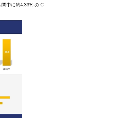
に約4.33% の C