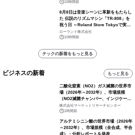
10時間前
8月8日は音楽シーンに革新をもたらし
た 伝説のリズムマシン「TR-808」を
祝う日 ～Roland Store Tokyoで実機
を展示しての 記念キャンペーンを開
ローランド株式会社
催 英国ラジオ「NTS」の 特別プログ
10時間前
ラムや、「TR-808」を愛する伝説的
アーティストを フィーチャーしたアニ
テックの新着をもっと見る
メーションを公開～
ビジネスの新着
もっと見る
二酸化窒素（NO2）ガス滅菌の世界市
場（2026年～2032年）、市場規模
（NO2滅菌チャンバー、インジケータ
ーおよびモニタリングシステム、その
株式会社マーケットリサーチセンター
他）・分析レポートを発表
1時間前
アルテミシニン酸の世界市場（2026年
～2032年）、市場規模（全合成、半合
成）・分析レポートを発表