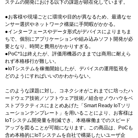
ステムの開発における以下の課題が顕在化しています。
●お客様や現場ごとに環境や目的が異なるため、最適なセ
ンサー選択やネットワーク構築に手間暇がかかる。
●インターフェースやデータ形式がデバイスによりまちま
ちで、個別にアプリケーションや組み込みソフト開発が必
要となり、時間と費用がかかりすぎる。
●PoC*1は終えたが、評価用機器のままでは商用に耐えら
れず本格移行が難しい。
●IoTシステムを稼働開始したが、デバイスの運用監視を
どのようにすればいいのかわからない。
このような課題に対し、コネクシオがこれまでに培ったハ
ードウェア技術／ソフトウェア技術／組合せノウハウをベ
ストプラクティスにまとめあげた「Smart Ready IoTソリ
ューションテンプレート」を用いることにより、お客様は
IoTシステム開発量を削減でき、本格稼働までのスピード
アップを図ることが可能になります。この商品は、PoCも
含め本格的にIoTシステムを自社で構築したいユーザ企