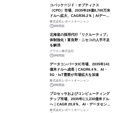
コパッケージド・オプティクス
（CPO）市場、2035年28億8,700万米
ドルへ拡大、CAGR36.2％｜AIデータ
センター・高速光通信需要が成長を加
株式会社レポートオーシャン
速
8時間前
北海道の採用代行「リクルーティブ」
体制強化！富良野・ニセコの人手不足
を解消
クウカン株式会社
9時間前
データコンバータIC市場、2035年141
億米ドルへ成長｜CAGR6.4％、AI・
5G・IoT需要が市場拡大を加速
株式会社レポートオーシャン
9時間前
プロセッサおよびコンピューティング
チップ市場、2035年に1,230億米ドル
へ｜CAGR 20.8％、AI・データセンタ
ー需要が成長を牽引
株式会社レポートオーシャン