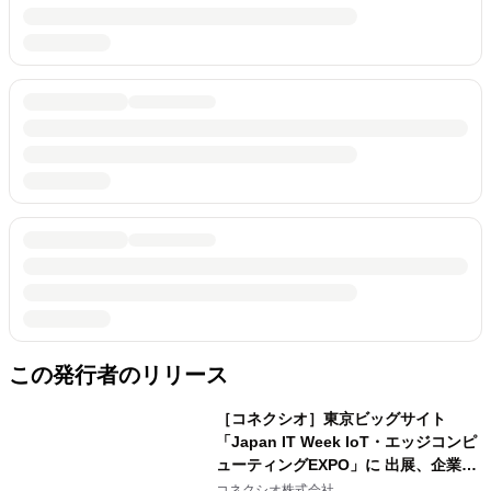
この発行者のリリース
［コネクシオ］東京ビッグサイト
「Japan IT Week IoT・エッジコンピ
ューティングEXPO」に 出展、企業の
製品／サービス価値向上を支援する 新
コネクシオ株式会社