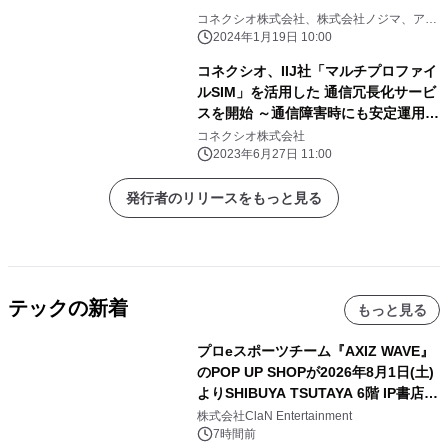
コネクシオ株式会社、株式会社ノジマ、ア
イ・ティー・エックス株式会社、ITXコミュ
2024年1月19日 10:00
ニケーションズ株式会社
コネクシオ、IIJ社「マルチプロファイ
ルSIM」を活用した 通信冗長化サービ
スを開始 ～通信障害時にも安定運用が
可能に～
コネクシオ株式会社
2023年6月27日 11:00
発行者のリリースをもっと見る
テックの新着
もっと見る
プロeスポーツチーム『AXIZ WAVE』
のPOP UP SHOPが2026年8月1日(土)
よりSHIBUYA TSUTAYA 6階 IP書店で
開催決定！！
株式会社ClaN Entertainment
7時間前