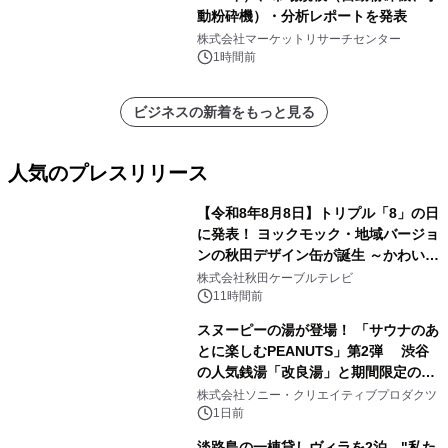
動粉砕機）・分析レポートを発表
株式会社マーケットリサーチセンター
1時間前
ビジネスの新着をもっと見る
人気のプレスリリース
【令和8年8月8日】トリプル「8」の日
に発表！ ヨックモック・地域バージョ
ンの秋田デザイン缶が誕生 ～かわいい
1
秋田犬の子犬と秋田の四季と名所を巡
株式会社秋田ケーブルテレビ
るパッケージ～ 9月1日(火)秋田県内で
11時間前
販売開始
スヌーピーの湯が登場！ 「サウナのあ
とに楽しむPEANUTS」第2弾 渋谷
の人気銭湯「改良湯」と期間限定のコ
2
ラボレーション サウナイキタイコラ
株式会社ソニー・クリエイティブプロダクツ
ボグッズも発売決定！
1日前
淡路島の一棟貸しヴィラを2泊、"私た