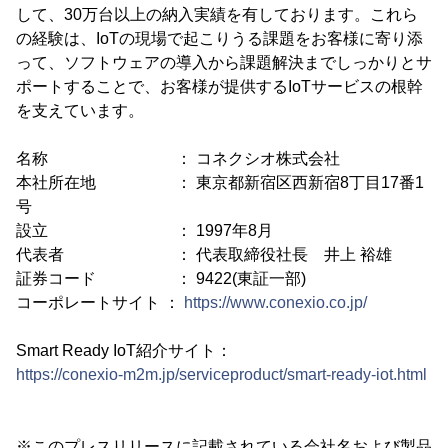
して、30万台以上の納入実績を有しております。これら
の経験は、IoTの現場で起こりうる課題をお客様に寄り添
って、ソフトウェアの導入から課題解決までしっかりとサ
ポートすることで、お客様が提供するIoTサービスの根幹
を支えています。
名称 ： コネクシオ株式会社
本社所在地 ： 東京都新宿区西新宿8丁目17番1
号
設立 ： 1997年8月
代表者 ： 代表取締役社長 井上 裕雄
証券コード ： 9422(東証一部)
コーポレートサイト ：
https://www.conexio.co.jp/
Smart Ready IoT紹介サイト：
https://conexio-m2m.jp/serviceproduct/smart-ready-iot.html
※このプレスリリースに記載されている会社名および製品