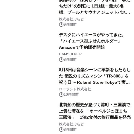
ちだけ"の別荘に 1日1組・最大8名
様、プールとサウナとジェットバス付
3
きで Villa Mon Temps AWAJIの連泊
株式会社ぷらど
素泊りプラン
9時間前
デスクにハイエースがやってきた。
「ハイエース型ふせんホルダー」
Amazonで予約販売開始
4
CAMSHOP.JP
8時間前
8月8日は音楽シーンに革新をもたらし
た 伝説のリズムマシン「TR-808」を
祝う日 ～Roland Store Tokyoで実機
5
を展示しての 記念キャンペーンを開
ローランド株式会社
催 英国ラジオ「NTS」の 特別プログ
10時間前
ラムや、「TR-808」を愛する伝説的
北前船の歴史が息づく港町・三国湊で
アーティストを フィーチャーしたアニ
上質な滞在を 「オーベルジュほまち
メーションを公開～
三國湊」 1泊2食付の旅行商品を発売
6
株式会社ぷらど
8時間前