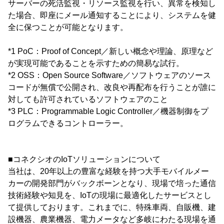
サーバーの死活監視・リソース監視を行い、異常を検知し
た場合、即座にメール通知することにより、システムを健
全に保つことが可能となります。
*1 PoC：Proof of Concept／新しい概念や理論、原理など
が実現可能であることを示すための簡易な試行。
*2 OSS：Open Source Software／ソフトウェアのソース
コードが無償で公開され、改良や再配布を行うことが誰に
対しても許可されているソフトウェアのこと
*3 PLC：Programmable Logic Controller／機器制御をプ
ログラムできるコントローラー。
■コネクシオのIoTソリューションについて
当社は、20年以上の豊富な経験を持つ大手モバイルメー
カーの開発部門がバックボーンとなり、現場で培った通信
技術経験や知見を、IoTの現場に最適化したサービスとし
て提供しております。これまでに、特殊車両、自販機、建
設機器、農業機器、電力メータなど多岐にわたる現場を通