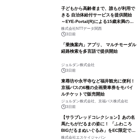
子どもから高齢者まで、誰もが利用で
きる 自治体給付サービスを提供開始
～EYE-Portal(R)による15歳未満の本
人認証と デジタルデバイド対策で実現
株式会社NTTデータ関西
～
3日前
「乗換案内」アプリ、 マルチモーダル
経路検索を多言語で提供開始
ジョルダン株式会社
3日前
東尋坊や永平寺など福井観光に便利！
京福バスの6種の企画乗車券をモバイ
ルチケットで販売開始
ジョルダン株式会社、京福バス株式会社
3日前
【サラブレッドコレクション】あの名
馬たちがだるまの姿に！ 「ふわころ
BIGだるまぬいぐるみ」をEC限定で受
注販売開始
株式会社エスケイジャパン