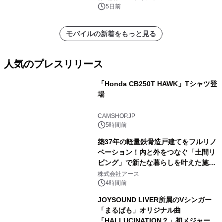
5日前
モバイルの新着をもっと見る
人気のプレスリリース
「Honda CB250T HAWK」Tシャツ登
場
1
CAMSHOP.JP
5時間前
築37年の軽量鉄骨造戸建てをフルリノ
ベーション！内と外をつなぐ「土間リ
ビング」で新たな暮らしを叶えた施工
2
事例を株式会社アースが公開
株式会社アース
4時間前
JOYSOUND LIVER所属のVシンガー
「まるぱも」オリジナル曲
「HALLUCINATION？」初メジャー配