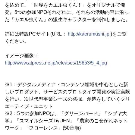
を込めて、「世界をカエル虫くん！」をオリジナルで開
発。5つの参加NPOそれぞれに、それらの活動内容に沿っ
た「カエル虫くん」の派生キャラクターを制作しました。
詳細は特設PCサイト(URL：
http://kaerumushi.jp
)をご覧
ください。
イメージ画像：
http://www.atpress.ne.jp/releases/15653/5_4.jpg
※1：デジタルメディア・コンテンツ領域を中心とした新
しいプロダクト、サービスのプロトタイプ開発や実証実験
を行い、次世代型事業シーズの発掘、創造をしていくクリ
エーティブ・ユニット
※2：5つの参加NPOは、「グリーンバード」「シブヤ大
学」「スマイルシーズ by JEN」「農家のこせがれネット
ワーク」「フローレンス」(50音順)