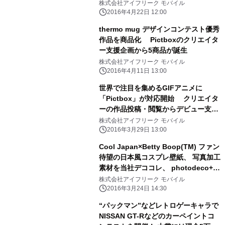
寄付を実施
株式会社アイフリーク モバイル
2016年4月22日 12:00
thermo mug デザインコンテスト優秀
作品を商品化 Pictboxのクリエイタ
ー支援企画から5商品が誕生
株式会社アイフリーク モバイル
2016年4月11日 13:00
世界で注目を集めるGIFアニメに
「Pictbox」が対応開始 クリエイタ
ーの作品投稿・閲覧からデビュー支援
まで
株式会社アイフリーク モバイル
2016年3月29日 13:00
Cool Japan×Betty Boop(TM) ファン
待望の日本風コスプレ壁紙、 写真加工
素材を当社デココレ、 photodeco+に
て配信開始！
株式会社アイフリーク モバイル
2016年3月24日 14:30
“パックマン”などレトロゲーキャラで
NISSAN GT-Rなどのカーペイントコ