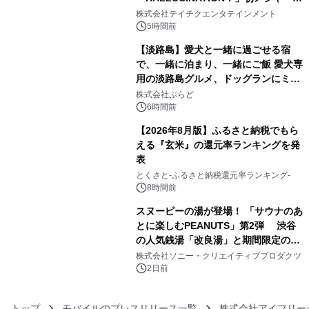
3
信リリース決定！
株式会社テイチクエンタテインメント
5時間前
【淡路島】愛犬と一緒に過ごせる宿
で、一緒に泊まり、一緒にご飯 愛犬専
用の淡路島グルメ、ドッグランにミニ
4
プール グランピングとトレーラーハウ
株式会社ぷらど
スの2施設で
6時間前
【2026年8月版】ふるさと納税でもら
える『玄米』の還元率ランキングを発
表
5
とくさと-ふるさと納税還元率ランキング-
8時間前
スヌーピーの湯が登場！ 「サウナのあ
とに楽しむPEANUTS」第2弾 渋谷
の人気銭湯「改良湯」と期間限定のコ
6
ラボレーション サウナイキタイコラ
株式会社ソニー・クリエイティブプロダクツ
ボグッズも発売決定！
2日前
トップ
モバイルのプレスリリース一覧
株式会社アイフリー