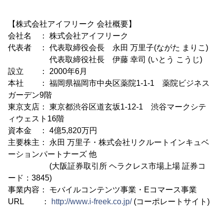
【株式会社アイフリーク 会社概要】
会社名 ： 株式会社アイフリーク
代表者 ： 代表取締役会長 永田 万里子(ながた まりこ)
代表取締役社長 伊藤 幸司 (いとう こうじ)
設立 ： 2000年6月
本社 ： 福岡県福岡市中央区薬院1-1-1 薬院ビジネス
ガーデン9階
東京支店： 東京都渋谷区道玄坂1-12-1 渋谷マークシテ
ィウェスト16階
資本金 ： 4億5,820万円
主要株主： 永田 万里子・株式会社リクルートインキュベ
ーションパートナーズ 他
(大阪証券取引所 ヘラクレス市場上場 証券コ
ード：3845)
事業内容： モバイルコンテンツ事業・Eコマース事業
URL ：
http://www.i-freek.co.jp/
(コーポレートサイト)