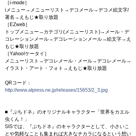
［i-mode］
iメニュー→メニューリスト→デコメール→デコメ絵文字/
署名→えもじ★取り放題
［EZweb］
トップメニュー→カテゴリ(メニューリスト)→メール・デ
コレーションメール→デコレーションメール→絵文字→え
もじ★取り放題
［Yahoo!ケータイ］
メニューリスト→デコレメール・メール→デコレメール→
イラスト・アート・フォト→えもじ★取り放題
QRコード：
http://www.atpress.ne.jp/releases/15653/2_3.jpg
■『ぷちドネ』のオリジナルキャラクター「世界をカエル
虫くん！」
SISでは、『ぷちドネ』のキャラクターとして、小さいこ
とや気軽なことも集まれば大きなチカラになるという想い