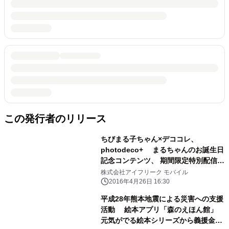
この発行者のリリース
ちびまる子ちゃん×デココレ、
photodeco+ まるちゃんのお誕生日
記念コンテンツ、 期間限定特別配信！
～ゴールデンウィークにも使える スタ
株式会社アイフリーク モバイル
ンプや壁紙、写真加工の限定素材を配
2016年4月26日 16:30
信～
平成28年熊本地震による災害への支援
活動 絵本アプリ「森のえほん館」
元気がでる絵本シリーズから義援金の