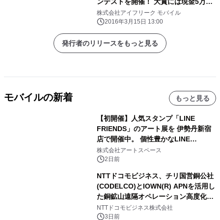
ンテストを開催！ 大賞には現金5万円
や AFTER FIRE Reアイテムをプレゼ
株式会社アイフリーク モバイル
ント
2016年3月15日 13:00
発行者のリリースをもっと見る
モバイルの新着
もっと見る
【初開催】人気スタンプ「LINE
FRIENDS」のアート展を 伊勢丹新宿
店で開催中。 個性豊かなLINE
FRIENDSの仲間たちが インテリアア
株式会社アートスペース
ートとして新たな魅力を発信。
2日前
NTTドコモビジネス、チリ国営銅公社
(CODELCO)とIOWN(R) APNを活用し
た銅鉱山遠隔オペレーション高度化に
向けた調査・実証を開始
NTTドコモビジネス株式会社
3日前