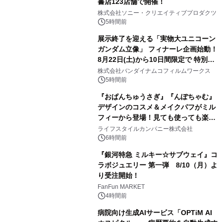
書店123店舗で開催！
1
株式会社ソニー・クリエイティブプロダクツ
5時間前
展示終了を迎える「実物大ユニコーン
ガンダム立像」 フィナーレ企画始動！
8月22日(土)から10日間限定で 特別映
2
像『UNICORN GUNDAM Statue ―
株式会社バンダイナムコフィルムワークス
BEYOND POSSIBILITY ―』を上映！
5時間前
『おぱんちゅうさぎ』『んぽちゃむ』
デザインのコスメ＆メイクパフがミル
フィーから登場！見ても使っても楽し
3
い、ポップでキュートなコレクショ
ライフスタイルカンパニー株式会社
ン。
6時間前
『銀河特急 ミルキー☆サブウェイ』コ
ラボジュエリー 第一弾 8/10（月）よ
り受注開始！
4
FanFun MARKET
4時間前
病院向け生成AIサービス「OPTiM AI