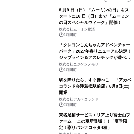
8 月9 日（日）『ムーミンの日』をス
タートに16 日（日）まで 「ムーミン
の日スペシャルウィーク」開催！
株式会社ムーミン物語
1時間前
「クレヨンしんちゃんアドベンチャー
パーク」2027年春リニューアル決定！
ジップライン＆アスレチックが遊べる
のは今年が最後！ 「ラスト！ドキがム
株式会社ニジゲンノモリ
ネムネ～大作戦！」始動
1時間前
駅を降りたら、すぐ赤べこ 「アカベ
コランド会津若松駅前店」8月8日(土)
開業
株式会社アカベコランド
2時間前
東名足柄サービスエリア上り富士山フ
ァーム この夏新登場！！「夏季限
定！彩りパンナコッタ4種」