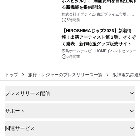
ホスピタル」、 病歴要約を自動生成す
る新機能を提供開始
5
株式会社オプティム(東証プライム市場、コ
ード：3694)
5時間前
【HIROSHIMAじゃズ2026】新着情
報！出演アーティスト第２弾、ぞくぞ
く発表 新作応援グッズ販売サイトも
6
同時オープンします！
広島ホームテレビ HOMEイベントセンター
5時間前
トップ
旅行・レジャーのプレスリリース一覧
阪神電気鉄道
プレスリリース配信
サポート
関連サービス