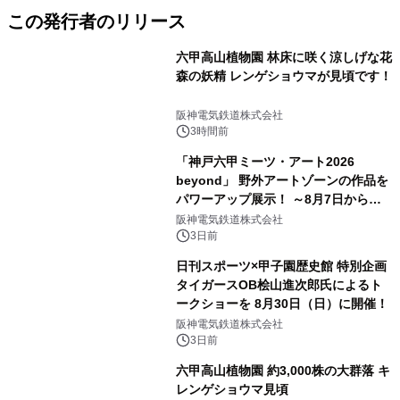
この発行者のリリース
六甲高山植物園 林床に咲く涼しげな花
森の妖精 レンゲショウマが見頃です！
阪神電気鉄道株式会社
3時間前
「神戸六甲ミーツ・アート2026
beyond」 野外アートゾーンの作品を
パワーアップ展示！ ～8月7日からは
直前割パスポートを販売～
阪神電気鉄道株式会社
3日前
日刊スポーツ×甲子園歴史館 特別企画
タイガースOB桧山進次郎氏によるト
ークショーを 8月30日（日）に開催！
阪神電気鉄道株式会社
3日前
六甲高山植物園 約3,000株の大群落 キ
レンゲショウマ見頃