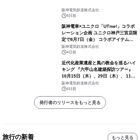
阪神電気鉄道株式会社
4日前
阪神電車×ユニクロ「UTme!」コラボ
レーション企画 ユニクロ神戸三宮店限
定で8月7日（金） コラボアイテムが
発売決定！
阪神電気鉄道株式会社
4日前
近代化産業遺産と風の教会を巡るハイ
キング 『六甲山名建築探訪ツアー』
10月15日（木）、29日（木）、 11月
5日（木）、12日（木）に開催！
阪神電気鉄道株式会社
4日前
発行者のリリースをもっと見る
旅行の新着
もっと見る