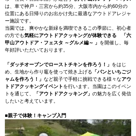
は、車で神戸・三宮から約35分、大阪市内から約60分の
位置にある日帰りのお出かけ先に最適なアウトドアレジャ
ー施設です。
当園では、爽やかな新緑を満喫できるこの季節に、初心者
の方でも
気軽にアウトドアクッキングが体験できる 「六
甲山アウトドア・フェスタ ～グルメ編～ 」
を開催し、毎
年好評いただいております。
「ダッチオーブンでローストチキンを作ろう！」
をはじ
め、生地から作り竈を使って焼き上げる
「パンといちごジ
ャムを作ろう！」
など親子で手軽に挑戦できる様々な
アウ
トドアクッキングイベント
を行います。当園はこのイベン
トを通じて、
「アウトドアクッキング」
の魅力を広く発信
したいと考えています。
■親子で体験！キャンプ入門