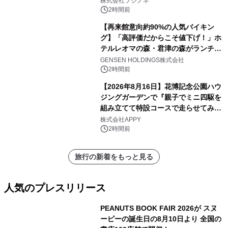
株式会社フジノネ
2時間前
【再来館意向約90%の人気バイキン
グ】「高評価だからこそ値下げ！」ホ
テルレオマの森・君津の森がランチバ
イキングの価格改定&繁忙日料金撤廃
GENSEN HOLDINGS株式会社
を実施
2時間前
【2026年8月16日】花博記念公園ハウ
ジングガーデンで『親子でミニ四駆を
組み立てて特設コースで走らせてみよ
う！』を開催
株式会社APPY
2時間前
旅行の新着をもっと見る
人気のプレスリリース
PEANUTS BOOK FAIR 2026が スヌ
ーピーの誕生日の8月10日より 全国の