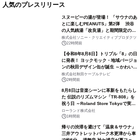
人気のプレスリリース
スヌーピーの湯が登場！ 「サウナのあ
とに楽しむPEANUTS」第2弾 渋谷
の人気銭湯「改良湯」と期間限定のコ
1
ラボレーション サウナイキタイコラ
株式会社ソニー・クリエイティブプロダクツ
ボグッズも発売決定！
22時間前
【令和8年8月8日】トリプル「8」の日
に発表！ ヨックモック・地域バージョ
ンの秋田デザイン缶が誕生 ～かわいい
2
秋田犬の子犬と秋田の四季と名所を巡
株式会社秋田ケーブルテレビ
るパッケージ～ 9月1日(火)秋田県内で
2時間前
販売開始
8月8日は音楽シーンに革新をもたらし
た 伝説のリズムマシン「TR-808」を
祝う日 ～Roland Store Tokyoで実機
3
を展示しての 記念キャンペーンを開
ローランド株式会社
催 英国ラジオ「NTS」の 特別プログ
1時間前
ラムや、「TR-808」を愛する伝説的
帰りの渋滞を避けて「温泉＆サウナ」
アーティストを フィーチャーしたアニ
三井アウトレットパーク木更津から車
メーションを公開～