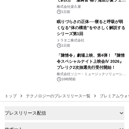
で約5分 湯舞音 袖ケ浦店が夏フェア
4
メニューを提供
株式会社楽久屋
1日前
眠りづらさの正体──寝ると呼吸が弱
くなる"体の構造"をやさしく解説する
シリーズ第1回
5
トラタニ株式会社
1日前
「陳情令」劇場上映、第4弾！ 『陳情
令スペシャルナイト上映会Ⅳ 2026』
プレリク2次抽選先行受付開始！
6
株式会社ソニー・ミュージックソリューショ
ンズ
16時間前
トップ
テクノロジーのプレスリリース一覧
プレミアムウォ
プレスリリース配信