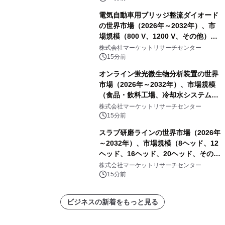
電気自動車用ブリッジ整流ダイオード
の世界市場（2026年～2032年）、市
場規模（800 V、1200 V、その他）・
分析レポートを発表
株式会社マーケットリサーチセンター
15分前
オンライン蛍光微生物分析装置の世界
市場（2026年～2032年）、市場規模
（食品・飲料工場、冷却水システム、
病院、飲料水安全警報システム）・分
株式会社マーケットリサーチセンター
析レポートを発表
15分前
スラブ研磨ラインの世界市場（2026年
～2032年）、市場規模（8ヘッド、12
ヘッド、16ヘッド、20ヘッド、その
他）・分析レポートを発表
株式会社マーケットリサーチセンター
15分前
ビジネスの新着をもっと見る