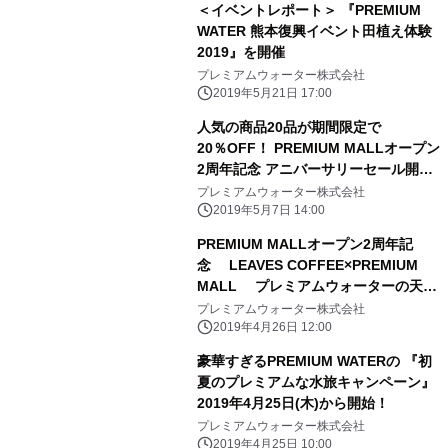
＜イベントレポート＞ 『PREMIUM
WATER 熊本復興イベント田植え体験
2019』を開催
プレミアムウォーター株式会社
2019年5月21日 17:00
人気の商品20品が期間限定で
20％OFF！ PREMIUM MALLオープン
2周年記念 アニバーサリーセール開
催！ 2019年5月2日(木)～22日(水)
プレミアムウォーター株式会社
2019年5月7日 14:00
PREMIUM MALLオープン2周年記
念 LEAVES COFFEE×PREMIUM
MALL プレミアムウォーターの天然
水に合うコーヒー 2019年4月26日
プレミアムウォーター株式会社
(金)より限定販売開始！
2019年4月26日 12:00
豪華すぎるPREMIUM WATERの 『初
夏のプレミアムな水旅キャンペーン』
2019年4月25日(木)から開始！
プレミアムウォーター株式会社
2019年4月25日 10:00