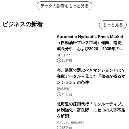
テックの新着をもっと見る
ビジネスの新着
もっと見る
Automatic Hydraulic Press Market
（自動油圧プレス市場）傾向、需要、
成長分析、および2026－2035年の予
測
SDKI Inc.
15分前
今、港区で選ぶべきマンションとは？
在庫データから見えた『価値が残るマ
ンション』の条件
福嶋総研
15分前
北海道の採用代行「リクルーティブ」
体制強化！富良野・ニセコの人手不足
を解消
クウカン株式会社
15分前