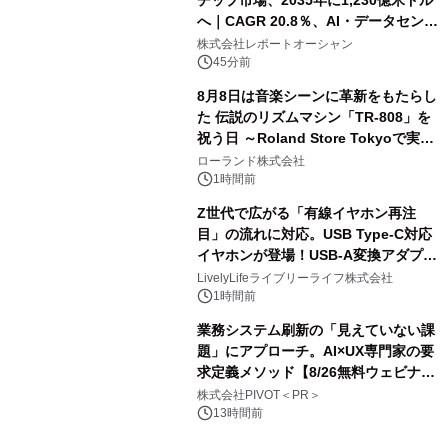
チップ市場、2035年に1,230億米ドル
へ｜CAGR 20.8％、AI・データセンタ
ー需要が成長を牽引
株式会社レポートオーシャン
45分前
8月8日は音楽シーンに革新をもたらし
た 伝説のリズムマシン「TR-808」を
祝う日 ～Roland Store Tokyoで実機
を展示しての 記念キャンペーンを開
ローランド株式会社
催 英国ラジオ「NTS」の 特別プログ
1時間前
ラムや、「TR-808」を愛する伝説的
Z世代で広がる「有線イヤホン再注
アーティストを フィーチャーしたアニ
目」の流れに対応。USB Type-C対応
メーションを公開～
イヤホンが登場！USB-A変換アダプタ
ー付きでスマホからパソコンまで幅広
LivelyLifeライブリーライフ株式会社
く活用可能
1時間前
業務システム刷新の「見えていない課
題」にアプローチ。AI×UX専門家の要
求定義メソッド【8/26無料ウェビナ
ー】株式会社PIVOT
株式会社PIVOT＜PR＞
13時間前