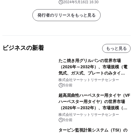
2024年5月16日 16:30
発行者のリリースをもっと見る
ビジネスの新着
もっと見る
たこ焼き用グリルパンの世界市場
（2026年～2032年）、市場規模（電
気式、ガス式、プレートのみタイ
プ）・分析レポートを発表
株式会社マーケットリサーチセンター
5分前
超高屈曲性ハーベスター用タイヤ（VF
ハーベスター用タイヤ）の世界市場
（2026年～2032年）、市場規模（後
輪駆動、前輪操舵）・分析レポートを
株式会社マーケットリサーチセンター
発表
5分前
タービン監視計装システム（TSI）の