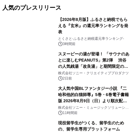
人気のプレスリリース
【2026年8月版】ふるさと納税でもら
える『玄米』の還元率ランキングを発
表
1
とくさと-ふるさと納税還元率ランキング-
3時間前
スヌーピーの湯が登場！ 「サウナのあ
とに楽しむPEANUTS」第2弾 渋谷
の人気銭湯「改良湯」と期間限定のコ
2
ラボレーション サウナイキタイコラ
株式会社ソニー・クリエイティブプロダクツ
ボグッズも発売決定！
2日前
大人気中国BLファンタジー小説 『二
哈和他的白猫師尊』5巻・6巻電子書籍
版 2026年8月9日（日）より順次配信
3
開始
株式会社ソニー・ミュージックソリューショ
ンズ
11時間前
現役留学生がつくる、留学生のため
の、留学生専用プラットフォーム