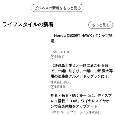
ビジネスの新着をもっと見る
ライフスタイルの新着
もっと見る
「Honda CB250T HAWK」Tシャツ登
場
CAMSHOP.JP
35分前
【淡路島】愛犬と一緒に過ごせる宿
で、一緒に泊まり、一緒にご飯 愛犬専
用の淡路島グルメ、ドッグランにミニ
プール グランピングとトレーラーハウ
株式会社ぷらど
スの2施設で
1時間前
見る・触る・聴くを一つに。ディスプ
レイ搭載「LL05」ワイヤレスイヤホ
ンで音楽体験をアップデート
LivelyLifeライブリーライフ株式会社