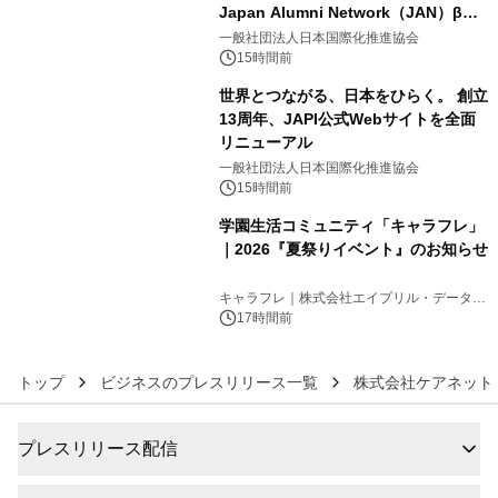
Japan Alumni Network（JAN）β版
4
をリリース
一般社団法人日本国際化推進協会
15時間前
世界とつながる、日本をひらく。 創立
13周年、JAPI公式Webサイトを全面
リニューアル
5
一般社団法人日本国際化推進協会
15時間前
学園生活コミュニティ「キャラフレ」
｜2026『夏祭りイベント』のお知らせ
6
キャラフレ｜株式会社エイプリル・データ・
デザインズ
17時間前
トップ
ビジネスのプレスリリース一覧
株式会社ケアネット
プレスリリース配信