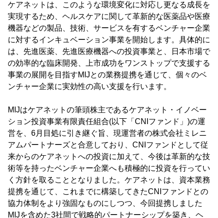
ケアネットは、このような環境変化に対応し更なる成長を
実現するため、ヘルスケアに関して革新的な医薬品や医療
機器などの製品、技術、サービスを有するベンチャー企業
に対するインキュベーション事業を開始します。具体的に
は、先進医薬、先進医療機器への投資事業と、日本市場で
の効率的な臨床開発、上市成功をワンストップで支援する
事業の展開を目指すMIJとの業務提携を通じて、個々のベ
ンチャー企業に実効性の高い支援を行います。
MIJはケアネットの筆頭株主であるケアネット・イノベー
ション投資事業有限責任組合(以下「CNIファンド」)の運
営を、6月目処に引き継ぐ旨、現運営者の株式会社ミレニ
アムパートナーズと合意しており、CNIファンドとして従
来からのケアネットへの投資に加えて、今後は革新的な技
術等を持ったベンチャー企業へも積極的に投資を行ってい
く方針を取ることとなりました。ケアネットは、資本業務
提携を通じて、これまでに構築してきたCNIファンドとの
協力体制をより強固なものにしつつ、今回提携しました
MIJを含めた3社間で戦略的パートナーシップを築き、ヘ