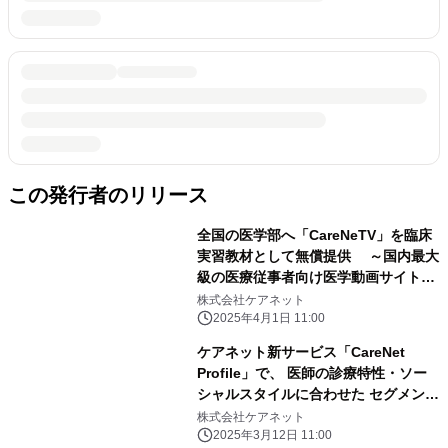
この発行者のリリース
全国の医学部へ「CareNeTV」を臨床
実習教材として無償提供 ～国内最大
級の医療従事者向け医学動画サイトが
使い放題～
株式会社ケアネット
2025年4月1日 11:00
ケアネット新サービス「CareNet
Profile」で、 医師の診療特性・ソー
シャルスタイルに合わせた セグメント
配信を実現
株式会社ケアネット
2025年3月12日 11:00