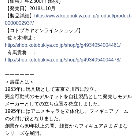
【価格】各2,300円 (税抜)
【発売日】2018年10月
【製品詳細】
https://www.kotobukiya.co.jp/product/product-
0000002937/
【コトブキヤオンラインショップ】
佐々木琲世：
http://shop.kotobukiya.co.jp/shop/g/g4934054004461/
有馬貴将 ：
http://shop.kotobukiya.co.jp/shop/g/g4934054004478/
ーーーーーーーーーーーーーーーーーーーーーーーーーー
ーーーーーー
＜壽屋とは＞
1953年に玩具店として東京立川市に設立。
完全可動式のモデルキットを自社製品として発売しモデル
メーカーとしての立ち位置を確立しました。
1995年にはアニメキャラを立体化し、フィギュアブーム
の火付け役となりました。
創業から60年以上の間、雑貨からフィギュアさまざまな
シリーズを展開。