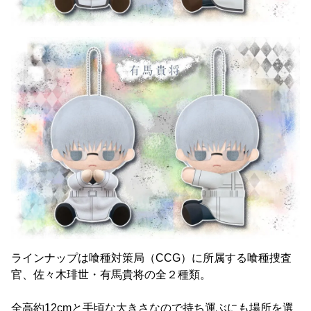
ラインナップは喰種対策局（CCG）に所属する喰種捜査
官、佐々木琲世・有馬貴将の全２種類。
全高約12cmと手頃な大きさなので持ち運ぶにも場所を選