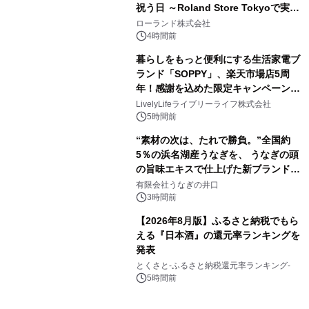
祝う日 ～Roland Store Tokyoで実機
3
を展示しての 記念キャンペーンを開
ローランド株式会社
催 英国ラジオ「NTS」の 特別プログ
4時間前
ラムや、「TR-808」を愛する伝説的
暮らしをもっと便利にする生活家電ブ
アーティストを フィーチャーしたアニ
ランド「SOPPY」、楽天市場店5周
メーションを公開～
年！感謝を込めた限定キャンペーンを
4
8月10日より開催
LivelyLifeライブリーライフ株式会社
5時間前
“素材の次は、たれで勝負。”全国約
5％の浜名湖産うなぎを、 うなぎの頭
の旨味エキスで仕上げた新ブランド
5
「井口の誉」誕生
有限会社うなぎの井口
3時間前
【2026年8月版】ふるさと納税でもら
える『日本酒』の還元率ランキングを
発表
6
とくさと-ふるさと納税還元率ランキング-
5時間前