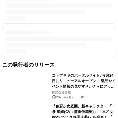
この発行者のリリース
コトブキヤのポータルサイトが7月24
日にリニューアルオープン！ 製品やイ
ベント情報の見やすさがさらにアッ
プ！
株式会社壽屋
2023年7月25日 10:00
『創彩少女庭園』新キャラクター 「一
条 星羅(CV：前田佳織里)」 「早乙女
瑠衣(CV：久保田未夢)」を発表！ 「小