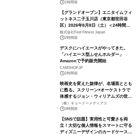
1時間前
【グランドオープン】エニタイムフィ
ットネス二子玉川店（東京都世田谷
区）2026年8月8日（土）＜24時間年
中無休のフィットネスジム＞
株式会社Fast Fitness Japan
2時間前
デスクにハイエースがやってきた。
「ハイエース型ふせんホルダー」
Amazonで予約販売開始
CAMSHOP.JP
2時間前
映画史を変えた旋律が、名場面ととも
に甦る。スクリーン×オーケストラで
体感するジョン・ウィリアムズの世
界。ジョン・ウィリアムズ：シネマ・
（株）キョードーメディアス
スペクタキュラー・コンサート 開催決
3時間前
定！
【SNSで話題】実用性と可愛さを両
立！大切な個人情報をスマートに守る
ディズニーデザインのカードケースを