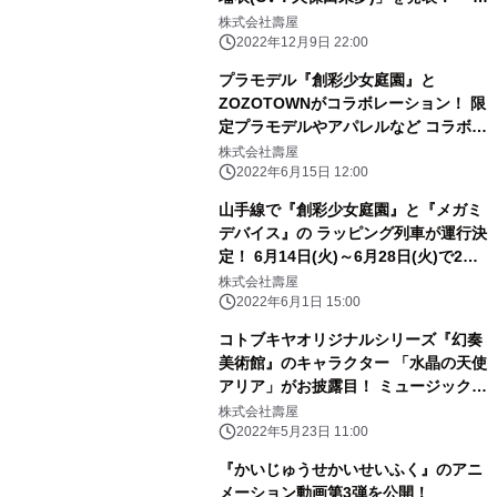
石川 エマ」のプラモデル化も決定！
株式会社壽屋
2022年12月9日 22:00
プラモデル『創彩少女庭園』と
ZOZOTOWNがコラボレーション！ 限
定プラモデルやアパレルなど コラボア
イテムを6月17日より販売開始
株式会社壽屋
2022年6月15日 12:00
山手線で『創彩少女庭園』と『メガミ
デバイス』の ラッピング列車が運行決
定！ 6月14日(火)～6月28日(火)で2編
成が オリジナルラッピングで走行予
株式会社壽屋
定！
2022年6月1日 15:00
コトブキヤオリジナルシリーズ『幻奏
美術館』のキャラクター 「水晶の天使
アリア」がお披露目！ ミュージックビ
デオやキャラクターボイスが公開され
株式会社壽屋
るなど 最新情報が盛りだくさん！
2022年5月23日 11:00
『かいじゅうせかいせいふく』のアニ
メーション動画第3弾を公開！