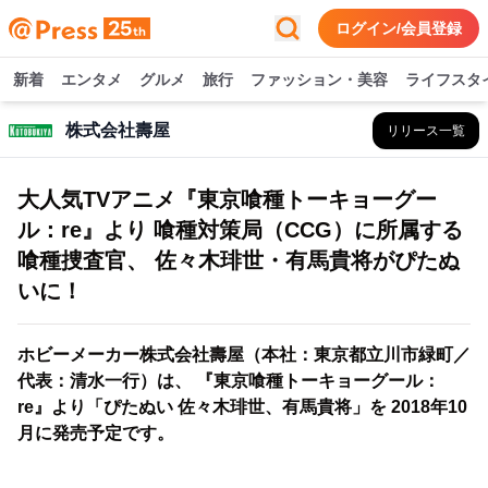
ログイン/会員登録
新着
エンタメ
グルメ
旅行
ファッション・美容
ライフスタ
株式会社壽屋
リリース一覧
大人気TVアニメ『東京喰種トーキョーグー
ル：re』より 喰種対策局（CCG）に所属する
喰種捜査官、 佐々木琲世・有馬貴将がぴたぬ
いに！
ホビーメーカー株式会社壽屋（本社：東京都立川市緑町／
代表：清水一行）は、 『東京喰種トーキョーグール：
re』より「ぴたぬい 佐々木琲世、有馬貴将」を 2018年10
月に発売予定です。