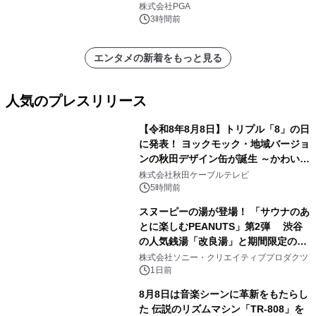
株式会社PGAが8月7日発売
株式会社PGA
3時間前
エンタメの新着をもっと見る
人気のプレスリリース
【令和8年8月8日】トリプル「8」の日
に発表！ ヨックモック・地域バージョ
ンの秋田デザイン缶が誕生 ～かわいい
1
秋田犬の子犬と秋田の四季と名所を巡
株式会社秋田ケーブルテレビ
るパッケージ～ 9月1日(火)秋田県内で
5時間前
販売開始
スヌーピーの湯が登場！ 「サウナのあ
とに楽しむPEANUTS」第2弾 渋谷
の人気銭湯「改良湯」と期間限定のコ
2
ラボレーション サウナイキタイコラ
株式会社ソニー・クリエイティブプロダクツ
ボグッズも発売決定！
1日前
8月8日は音楽シーンに革新をもたらし
た 伝説のリズムマシン「TR-808」を