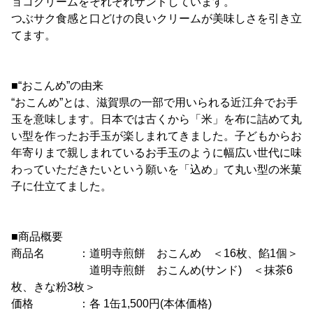
ョコクリームをそれぞれサンドしています。
つぶサク食感と口どけの良いクリームが美味しさを引き立
てます。
■“おこんめ”の由来
“おこんめ”とは、滋賀県の一部で用いられる近江弁でお手
玉を意味します。日本では古くから「米」を布に詰めて丸
い型を作ったお手玉が楽しまれてきました。子どもからお
年寄りまで親しまれているお手玉のように幅広い世代に味
わっていただきたいという願いを「込め」て丸い型の米菓
子に仕立てました。
■商品概要
商品名 ：道明寺煎餅 おこんめ ＜16枚、餡1個＞
道明寺煎餅 おこんめ(サンド) ＜抹茶6
枚、きな粉3枚＞
価格 ：各 1缶1,500円(本体価格)