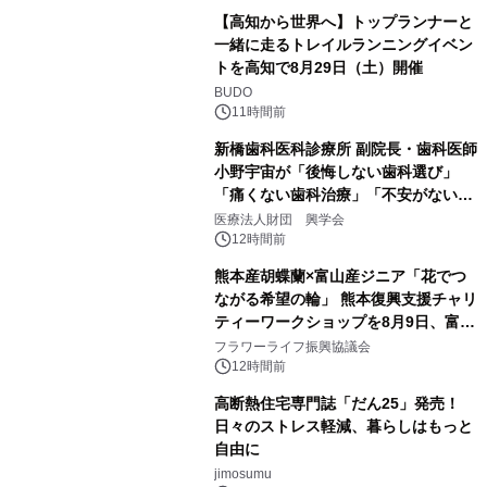
【高知から世界へ】トップランナーと
一緒に走るトレイルランニングイベン
トを高知で8月29日（土）開催
BUDO
11時間前
新橋歯科医科診療所 副院長・歯科医師
小野宇宙が「後悔しない歯科選び」
「痛くない歯科治療」「不安がない治
療計画」をテーマに専門監修
医療法人財団 興学会
12時間前
熊本産胡蝶蘭×富山産ジニア「花でつ
ながる希望の輪」 熊本復興支援チャリ
ティーワークショップを8月9日、富
山・射水で開催
フラワーライフ振興協議会
12時間前
高断熱住宅専門誌「だん25」発売！
日々のストレス軽減、暮らしはもっと
自由に
jimosumu