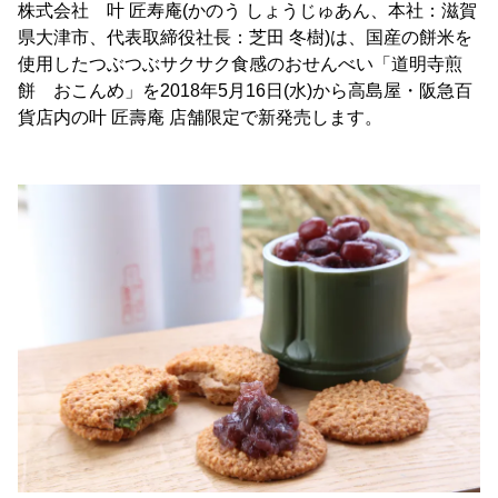
株式会社 叶 匠寿庵(かのう しょうじゅあん、本社：滋賀
県大津市、代表取締役社長：芝田 冬樹)は、国産の餅米を
使用したつぶつぶサクサク食感のおせんべい「道明寺煎
餅 おこんめ」を2018年5月16日(水)から高島屋・阪急百
貨店内の叶 匠壽庵 店舗限定で新発売します。