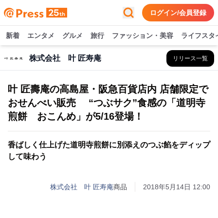
ログイン/会員登録
新着
エンタメ
グルメ
旅行
ファッション・美容
ライフスタ
株式会社 叶 匠寿庵
リリース一覧
叶 匠壽庵の高島屋・阪急百貨店内 店舗限定で
おせんべい販売 “つぶサク”食感の「道明寺
煎餅 おこんめ」が5/16登場！
香ばしく仕上げた道明寺煎餅に別添えのつぶ餡をディップ
して味わう
株式会社 叶 匠寿庵
商品
2018年5月14日 12:00