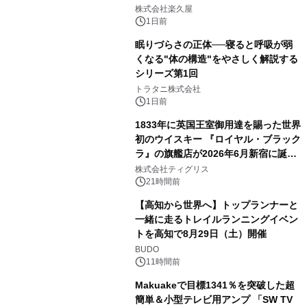
2
メニューを提供
株式会社楽久屋
1日前
眠りづらさの正体──寝ると呼吸が弱
くなる"体の構造"をやさしく解説する
シリーズ第1回
3
トラタニ株式会社
1日前
1833年に英国王室御用達を賜った世界
初のウイスキー 『ロイヤル・ブラック
ラ』の旗艦店が2026年6月新宿に誕
4
生 バカルディ ジャパンと連携した
株式会社ティグリス
没入型バー「BAR Arca」
21時間前
【高知から世界へ】トップランナーと
一緒に走るトレイルランニングイベン
トを高知で8月29日（土）開催
5
BUDO
11時間前
Makuakeで目標1341％を突破した超
簡単＆小型テレビ用アンプ 「SW TV