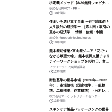
求定義メソッド【8/26無料ウェビナ
ー】株式会社PIVOT
株式会社PIVOT＜PR＞
10時間前
住まいを選び直す自由 ー住宅流動性と
人生設計の経済学ー （第４回：取引の
重さの経済学──情報・信頼・制度を
PropTechはどう組み替えるか）｜
株式会社property technologies
PropTech-Lab
10時間前
熊本産胡蝶蘭×富山産ジニア「花でつ
ながる希望の輪」 熊本復興支援チャリ
ティーワークショップを8月9日、富
山・射水で開催
フラワーライフ振興協議会
12時間前
耐性基準の世界市場（2026年～2032
年）、市場規模（国家標準、一級標
準、二級標準、作業標準）・分析レポ
ートを発表
株式会社マーケットリサーチセンター
13時間前
スキンケア製品パッケージングの世界