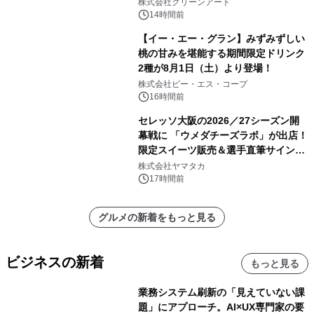
株式会社グリーンアート
14時間前
【イー・エー・グラン】みずみずしい
桃の甘みを堪能する期間限定ドリンク
2種が8月1日（土）より登場！
株式会社ピー・エス・コープ
16時間前
セレッソ大阪の2026／27シーズン開
幕戦に 「ウメダチーズラボ」が出店！
限定スイーツ販売＆選手直筆サイング
ッズが当たる抽選会を 8月8日に開催
株式会社ヤマタカ
17時間前
グルメの新着をもっと見る
ビジネスの新着
もっと見る
業務システム刷新の「見えていない課
題」にアプローチ。AI×UX専門家の要