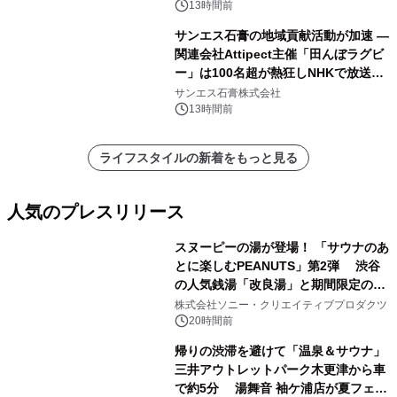
13時間前
サンエス石膏の地域貢献活動が加速 ―
関連会社Attipect主催「田んぼラグビ
ー」は100名超が熱狂しNHKで放送さ
れました。
サンエス石膏株式会社
13時間前
ライフスタイルの新着をもっと見る
人気のプレスリリース
スヌーピーの湯が登場！ 「サウナのあ
とに楽しむPEANUTS」第2弾 渋谷
の人気銭湯「改良湯」と期間限定のコ
1
ラボレーション サウナイキタイコラ
株式会社ソニー・クリエイティブプロダクツ
ボグッズも発売決定！
20時間前
帰りの渋滞を避けて「温泉＆サウナ」
三井アウトレットパーク木更津から車
で約5分 湯舞音 袖ケ浦店が夏フェア