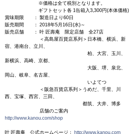
※価格は全て税別となります。
ギフトセット各 1缶箱入3,300円(本体価格)
賞味期限 ： 製造日より60日
販売期間 ： 2018年5月16日(水)～
販売店舗 ： 叶 匠壽庵 限定店舗 全27店
＜高島屋百貨店系列＞日本橋、横浜、新
宿、港南台、立川、
柏、大宮、玉川、
新横浜、高崎、京都、
大阪、堺、泉北、
岡山、岐阜、名古屋、
いよてつ
＜阪急百貨店系列＞うめだ、千里、川
西、宝塚、西宮、三田、
都筑、大井、博多
店舗のご案内
http://www.kanou.com/shop
叶 匠壽庵 公式ホームページ：
http://www.kanou.com