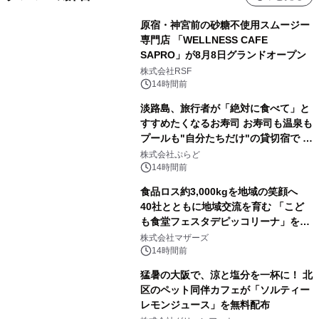
原宿・神宮前の砂糖不使用スムージー
専門店 「WELLNESS CAFE
SAPRO」が8月8日グランドオープン
株式会社RSF
14時間前
淡路島、旅行者が「絶対に食べて」と
すすめたくなるお寿司 お寿司も温泉も
プールも"自分たちだけ"の貸切宿で 1
日1組限定「岩屋温泉 絵島別庭 海と
株式会社ぷらど
森」の握り寿司プラン
14時間前
食品ロス約3,000kgを地域の笑顔へ
40社とともに地域交流を育む 「こど
も食堂フェスタデピッコリーナ」を9
月5日(土)開催
株式会社マザーズ
14時間前
猛暑の大阪で、涼と塩分を一杯に！ 北
区のペット同伴カフェが「ソルティー
レモンジュース」を無料配布