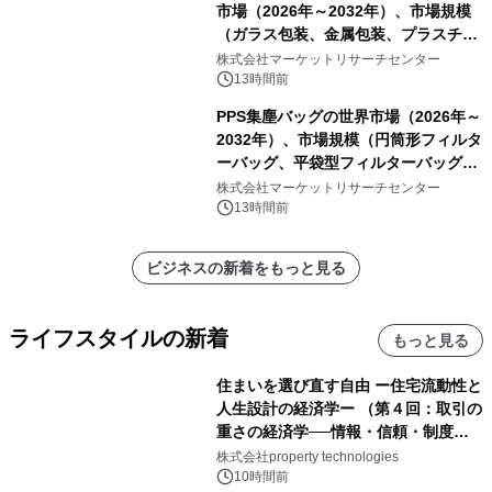
市場（2026年～2032年）、市場規模
（ガラス包装、金属包装、プラスチッ
ク包装、その他）・分析レポートを発
株式会社マーケットリサーチセンター
表
13時間前
PPS集塵バッグの世界市場（2026年～
2032年）、市場規模（円筒形フィルタ
ーバッグ、平袋型フィルターバッグ、
プリーツフィルターバッグ、その
株式会社マーケットリサーチセンター
他）・分析レポートを発表
13時間前
ビジネスの新着をもっと見る
ライフスタイルの新着
もっと見る
住まいを選び直す自由 ー住宅流動性と
人生設計の経済学ー （第４回：取引の
重さの経済学──情報・信頼・制度を
PropTechはどう組み替えるか）｜
株式会社property technologies
PropTech-Lab
10時間前