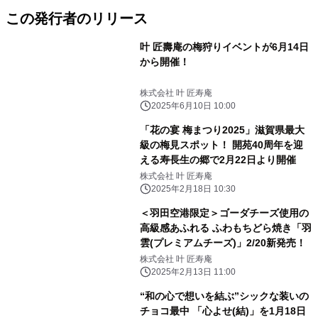
この発行者のリリース
叶 匠壽庵の梅狩りイベントが6月14日
から開催！
株式会社 叶 匠寿庵
2025年6月10日 10:00
「花の宴 梅まつり2025」滋賀県最大
級の梅見スポット！ 開苑40周年を迎
える寿長生の郷で2月22日より開催
株式会社 叶 匠寿庵
2025年2月18日 10:30
＜羽田空港限定＞ゴーダチーズ使用の
高級感あふれる ふわもちどら焼き「羽
雲(プレミアムチーズ)」2/20新発売！
株式会社 叶 匠寿庵
2025年2月13日 11:00
“和の心で想いを結ぶ”シックな装いの
チョコ最中 「心よせ(結)」を1月18日