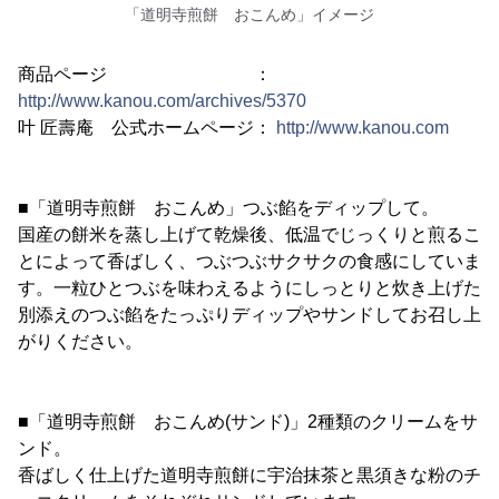
「道明寺煎餅 おこんめ」イメージ
商品ページ ：
http://www.kanou.com/archives/5370
叶 匠壽庵 公式ホームページ：
http://www.kanou.com
■「道明寺煎餅 おこんめ」つぶ餡をディップして。
国産の餅米を蒸し上げて乾燥後、低温でじっくりと煎るこ
とによって香ばしく、つぶつぶサクサクの食感にしていま
す。一粒ひとつぶを味わえるようにしっとりと炊き上げた
別添えのつぶ餡をたっぷりディップやサンドしてお召し上
がりください。
■「道明寺煎餅 おこんめ(サンド)」2種類のクリームをサ
ンド。
香ばしく仕上げた道明寺煎餅に宇治抹茶と黒須きな粉のチ