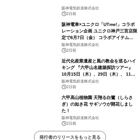
阪神電気鉄道株式会社
2日前
阪神電車×ユニクロ「UTme!」コラボ
レーション企画 ユニクロ神戸三宮店限
定で8月7日（金） コラボアイテムが
発売決定！
阪神電気鉄道株式会社
2日前
近代化産業遺産と風の教会を巡るハイ
キング 『六甲山名建築探訪ツアー』
10月15日（木）、29日（木）、 11月
5日（木）、12日（木）に開催！
阪神電気鉄道株式会社
2日前
六甲高山植物園 天翔る白鷺（しらさ
ぎ）の如き花 サギソウが開花しまし
た！
阪神電気鉄道株式会社
2日前
発行者のリリースをもっと見る