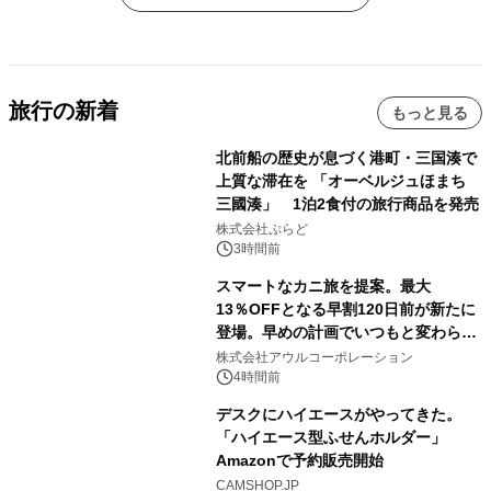
旅行の新着
もっと見る
北前船の歴史が息づく港町・三国湊で
上質な滞在を 「オーベルジュほまち
三國湊」 1泊2食付の旅行商品を発売
株式会社ぷらど
3時間前
スマートなカニ旅を提案。最大
13％OFFとなる早割120日前が新たに
登場。早めの計画でいつもと変わらぬ
大人の冬旅を。ー夕日ヶ浦温泉「佳松
株式会社アウルコーポレーション
苑 別邸ふうか」ー
4時間前
デスクにハイエースがやってきた。
「ハイエース型ふせんホルダー」
Amazonで予約販売開始
CAMSHOP.JP