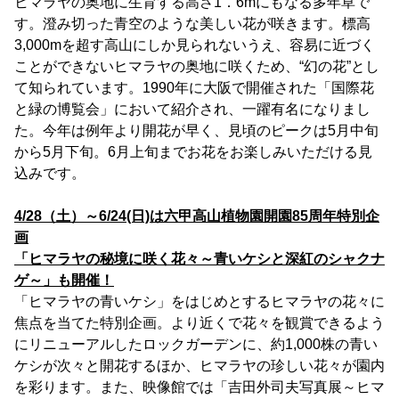
ヒマラヤの奥地に生育する高さ1．6mにもなる多年草で
す。澄み切った青空のような美しい花が咲きます。標高
3,000mを超す高山にしか見られないうえ、容易に近づく
ことができないヒマラヤの奥地に咲くため、“幻の花”とし
て知られています。1990年に大阪で開催された「国際花
と緑の博覧会」において紹介され、一躍有名になりまし
た。今年は例年より開花が早く、見頃のピークは5月中旬
から5月下旬。6月上旬までお花をお楽しみいただける見
込みです。
4/28（土）～6/24(日)は六甲高山植物園開園85周年特別企
画
「ヒマラヤの秘境に咲く花々～青いケシと深紅のシャクナ
ゲ～」も開催！
「ヒマラヤの青いケシ」をはじめとするヒマラヤの花々に
焦点を当てた特別企画。より近くで花々を観賞できるよう
にリニューアルしたロックガーデンに、約1,000株の青い
ケシが次々と開花するほか、ヒマラヤの珍しい花々が園内
を彩ります。また、映像館では「吉田外司夫写真展～ヒマ