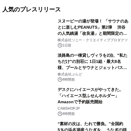
人気のプレスリリース
スヌーピーの湯が登場！ 「サウナのあ
とに楽しむPEANUTS」第2弾 渋谷
の人気銭湯「改良湯」と期間限定のコ
1
ラボレーション サウナイキタイコラ
株式会社ソニー・クリエイティブプロダクツ
ボグッズも発売決定！
1日前
淡路島の一棟貸しヴィラを2泊、"私た
ちだけ"の別荘に 1日1組・最大8名
様、プールとサウナとジェットバス付
2
きで Villa Mon Temps AWAJIの連泊
株式会社ぷらど
素泊りプラン
4時間前
デスクにハイエースがやってきた。
「ハイエース型ふせんホルダー」
Amazonで予約販売開始
3
CAMSHOP.JP
4時間前
“素材の次は、たれで勝負。”全国約
5％の浜名湖産うなぎを、 うなぎの頭