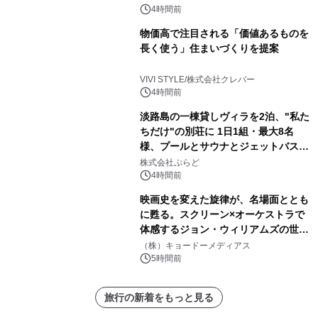
4時間前
物価高で注目される「価値あるものを
長く使う」住まいづくりを提案
VIVI STYLE/株式会社クレバー
4時間前
淡路島の一棟貸しヴィラを2泊、"私た
ちだけ"の別荘に 1日1組・最大8名
様、プールとサウナとジェットバス付
きで Villa Mon Temps AWAJIの連泊
株式会社ぷらど
素泊りプラン
4時間前
映画史を変えた旋律が、名場面ととも
に甦る。スクリーン×オーケストラで
体感するジョン・ウィリアムズの世
界。ジョン・ウィリアムズ：シネマ・
（株）キョードーメディアス
スペクタキュラー・コンサート 開催決
5時間前
定！
旅行の新着をもっと見る