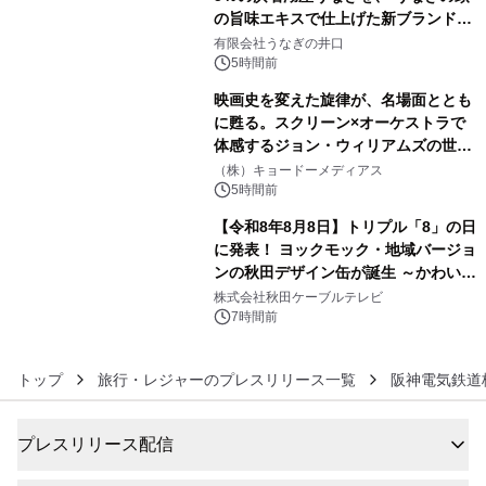
の旨味エキスで仕上げた新ブランド
4
「井口の誉」誕生
有限会社うなぎの井口
5時間前
映画史を変えた旋律が、名場面ととも
に甦る。スクリーン×オーケストラで
体感するジョン・ウィリアムズの世
5
界。ジョン・ウィリアムズ：シネマ・
（株）キョードーメディアス
スペクタキュラー・コンサート 開催決
5時間前
定！
【令和8年8月8日】トリプル「8」の日
に発表！ ヨックモック・地域バージョ
ンの秋田デザイン缶が誕生 ～かわいい
6
秋田犬の子犬と秋田の四季と名所を巡
株式会社秋田ケーブルテレビ
るパッケージ～ 9月1日(火)秋田県内で
7時間前
販売開始
トップ
旅行・レジャーのプレスリリース一覧
阪神電気鉄道
プレスリリース配信