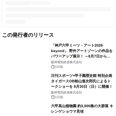
この発行者のリリース
「神戸六甲ミーツ・アート2026
beyond」 野外アートゾーンの作品を
パワーアップ展示！ ～8月7日からは
直前割パスポートを販売～
阪神電気鉄道株式会社
1日前
日刊スポーツ×甲子園歴史館 特別企画
タイガースOB桧山進次郎氏によるト
ークショーを 8月30日（日）に開催！
阪神電気鉄道株式会社
1日前
六甲高山植物園 約3,000株の大群落 キ
レンゲショウマ見頃