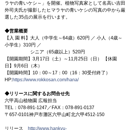
ラヤの青いケシ～」を開催。植物写真家として名高い吉田
外司夫氏が撮影したヒマラヤの青いケシの写真の中から厳
選した35点の展示を行います。
◆営業概要
【入 園 料】大人（中学生～64歳）620円 ／ 小人（4歳～
小学生）310円 ／
シニア（65歳以上）520円
【開園期間】3月17日（土）～11月25日（日） 【休園
日】9月6日（木）
【開園時間】10：00～17：00（16：30受付終了）
HP:
https://www.rokkosan.com/hana/
◆リリースに関するお問合せ先
六甲高山植物園 広報担当
TEL：078-891-1247／FAX：078-891-0137
〒657-0101神戸市灘区六甲山町北六甲4512-150
リリース
http://www.hankyu-