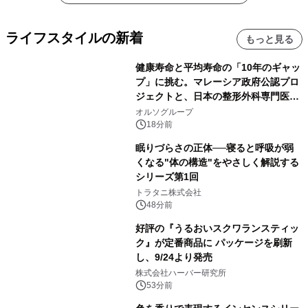
ライフスタイルの新着
もっと見る
健康寿命と平均寿命の「10年のギャッ
プ」に挑む。マレーシア政府公認プロ
ジェクトと、日本の整形外科専門医が
サステナブルな「エシカル・ツバメの
オルソグループ
巣」の共同臨床検証を開始
18分前
眠りづらさの正体──寝ると呼吸が弱
くなる"体の構造"をやさしく解説する
シリーズ第1回
トラタニ株式会社
48分前
好評の『うるおいスクワランスティッ
ク』が定番商品に パッケージを刷新
し、9/24より発売
株式会社ハーバー研究所
53分前