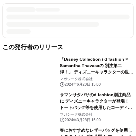
この発行者のリリース
「Disney Collection / d fashion ×
Samantha Thavasaの 別注第二
弾！」 ディズニーキャラクターの世界
観がたっぷり詰まった コレクションア
マガシーク株式会社
イテムをd fashionにて公開
2024年6月20日 15:00
サマンサタバサのd fashion別注商品
に ディズニーキャラクターが登場！
トートバッグ等を使用したコーディネ
ートをd fashionにて公開
マガシーク株式会社
2024年3月28日 15:00
春におすすめなレザーバッグを使用し