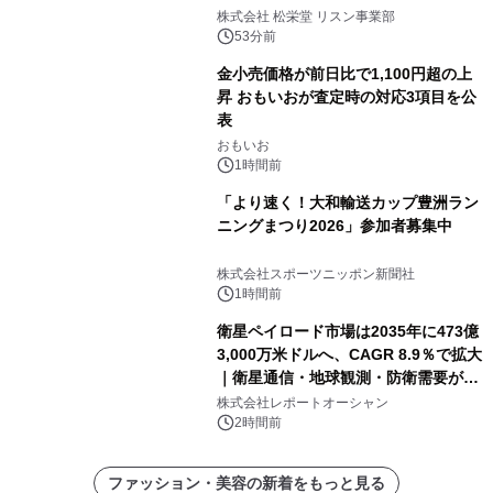
8月6日発売
株式会社 松栄堂 リスン事業部
53分前
金小売価格が前日比で1,100円超の上
昇 おもいおが査定時の対応3項目を公
表
おもいお
1時間前
「より速く！大和輸送カップ豊洲ラン
ニングまつり2026」参加者募集中
株式会社スポーツニッポン新聞社
1時間前
衛星ペイロード市場は2035年に473億
3,000万米ドルへ、CAGR 8.9％で拡大
｜衛星通信・地球観測・防衛需要が牽
引する次世代宇宙産業の成長戦略
株式会社レポートオーシャン
2時間前
ファッション・美容の新着をもっと見る