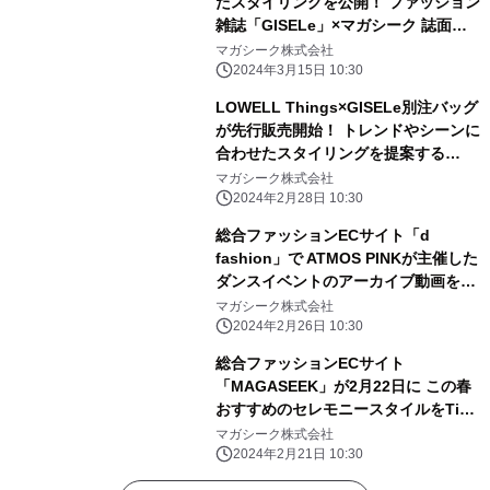
たスタイリングを公開！ ファッション
雑誌「GISELe」×マガシーク 誌面連
動企画
マガシーク株式会社
2024年3月15日 10:30
LOWELL Things×GISELe別注バッグ
が先行販売開始！ トレンドやシーンに
合わせたスタイリングを提案する
「GISELe」とマガシークの誌面連動
マガシーク株式会社
企画を2月28日公開
2024年2月28日 10:30
総合ファッションECサイト「d
fashion」で ATMOS PINKが主催した
ダンスイベントのアーカイブ動画を公
開
マガシーク株式会社
2024年2月26日 10:30
総合ファッションECサイト
「MAGASEEK」が2月22日に この春
おすすめのセレモニースタイルをTig
LIVEにてご紹介！ ～普段使いにも着
マガシーク株式会社
回しできる、セレモニーコーデ～
2024年2月21日 10:30