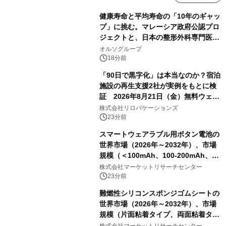
健康寿命と平均寿命の「10年のギャッ
プ」に挑む。マレーシア政府公認プロ
ジェクトと、日本の整形外科専門医が
サステナブルな「エシカル・ツバメの
オルソグループ
巣」の共同臨床検証を開始
18分前
「90日で黒字化」は本当なのか？宿泊
施設の再生支援2社が実例をもとに検
証 2026年8月21日（金）無料ウェビ
ナー開催
株式会社リロバケーションズ
23分前
スマートウェアラブル用ボタン電池の
世界市場（2026年～2032年）、市場
規模（＜100mAh、100-200mAh、＞
200mAh）・分析レポートを発表
株式会社マーケットリサーチセンター
23分前
難燃性シリコンスポンジゴムシートの
世界市場（2026年～2032年）、市場
規模（片面粘着タイプ、両面粘着タイ
プ）・分析レポートを発表