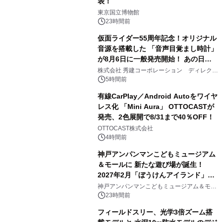
表！
1
東京国立博物館
23時間前
仮面ライダー55周年記念！オリジナル
音源を搭載した 「音声目覚まし時計」
が8月6日に一般発売開始！ あの日の
2
大興奮が今甦る
株式会社 秀建コーポレーション ディレクト
アートギャラリー
5時間前
有線CarPlay／Android Autoをワイヤ
レス化 「Mini Aura」 OTTOCASTが
発売、2色展開で8/31まで40％OFF！
3
OTTOCAST株式会社
4時間前
神戸アンパンマンこどもミュージアム
＆モールに 新たな遊び場が誕生！
2027年2月「ぼうけんアイランド」が
4
オープン
神戸アンパンマンこどもミュージアム＆モー
ル
23時間前
フィールドスリー、光学3倍ズーム搭