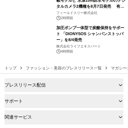
載モデルと 水深10m防水モデルのデジ
タルカメラ2機種を8月7日発売 有効
5
約1300万画素、用途別に選べるコンデ
フィールドスリー株式会社
ジ新登場
2時間前
加圧ポンプ一体型で炭酸保持をサポー
ト 「DIONYSOS シャンパンストッパ
ー」を8/4発売
6
株式会社ライフエキスパート
4時間前
トップ
ファッション・美容のプレスリリース一覧
マガシー
プレスリリース配信
サポート
関連サービス