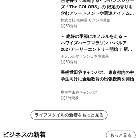
色を香りで表現するインセンスシリー
ズ「The COLORS」の 限定の香りを
含むアソートメントや関連アイテムを
8月6日発売
株式会社 松栄堂 リスン事業部
53分前
～ 絶好の季節にホノルルを走る ～
ハワイズハーフマラソン ハパルア
2027アーリーエントリー開始！ 新カ
テゴリー「ハパルアIKI(イキ)」(約
ホノルルマラソン日本事務局
13.4km)が登場
53分前
星槎世田谷キャンパス、東京都内の中
学生向けに金融教育の出張授業を開始
星槎世田谷キャンパス
1時間前
ライフスタイルの新着をもっと見る
ビジネスの新着
もっと見る