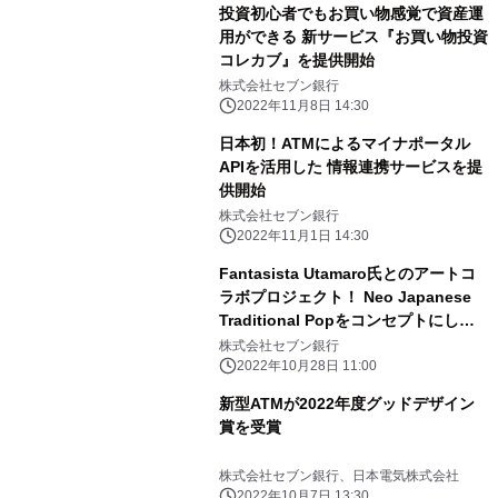
投資初心者でもお買い物感覚で資産運
用ができる 新サービス『お買い物投資
コレカブ』を提供開始
株式会社セブン銀行
2022年11月8日 14:30
日本初！ATMによるマイナポータル
APIを活用した 情報連携サービスを提
供開始
株式会社セブン銀行
2022年11月1日 14:30
Fantasista Utamaro氏とのアートコ
ラボプロジェクト！ Neo Japanese
Traditional Popをコンセプトにした
アートワークで訪日外国人のお客さま
株式会社セブン銀行
をお出迎え
2022年10月28日 11:00
新型ATMが2022年度グッドデザイン
賞を受賞
株式会社セブン銀行、日本電気株式会社
2022年10月7日 13:30