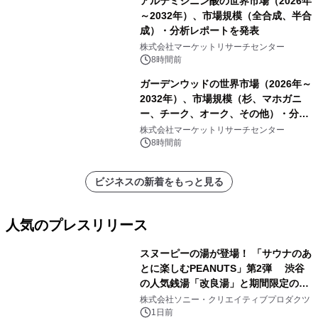
アルテミシニン酸の世界市場（2026年
～2032年）、市場規模（全合成、半合
成）・分析レポートを発表
株式会社マーケットリサーチセンター
8時間前
ガーデンウッドの世界市場（2026年～
2032年）、市場規模（杉、マホガニ
ー、チーク、オーク、その他）・分析
レポートを発表
株式会社マーケットリサーチセンター
8時間前
ビジネスの新着をもっと見る
人気のプレスリリース
スヌーピーの湯が登場！ 「サウナのあ
とに楽しむPEANUTS」第2弾 渋谷
の人気銭湯「改良湯」と期間限定のコ
1
ラボレーション サウナイキタイコラ
株式会社ソニー・クリエイティブプロダクツ
ボグッズも発売決定！
1日前