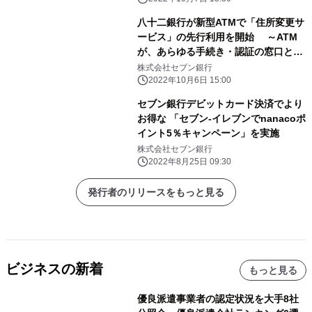
八十二銀行が新型ATMで「住所変更サ
ービス」の先行利用を開始 ～ATM
が、あらゆる手続き・認証の窓口とな
る世界を創る～
株式会社セブン銀行
2022年10月6日 15:00
セブン銀行デビットカード決済でより
お得な 「セブン‐イレブンでnanacoポ
イント5％キャンペーン」を実施
株式会社セブン銀行
2022年8月25日 09:30
発行者のリリースをもっと見る
ビジネスの新着
もっと見る
優良派遣事業者の認定状況を大手8社