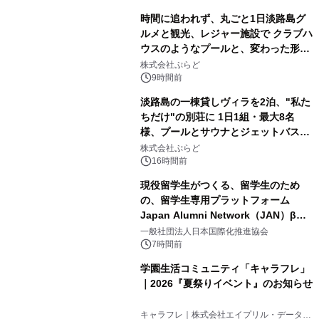
時間に追われず、丸ごと1日淡路島グ
ルメと観光、レジャー施設で クラブハ
ウスのようなプールと、変わった形の
2
サウナも 「THE BOXY AWAJI」のお
株式会社ぷらど
得な素泊まり連泊プランで
9時間前
淡路島の一棟貸しヴィラを2泊、"私た
ちだけ"の別荘に 1日1組・最大8名
様、プールとサウナとジェットバス付
3
きで Villa Mon Temps AWAJIの連泊
株式会社ぷらど
素泊りプラン
16時間前
現役留学生がつくる、留学生のため
の、留学生専用プラットフォーム
Japan Alumni Network（JAN）β版
4
をリリース
一般社団法人日本国際化推進協会
7時間前
学園生活コミュニティ「キャラフレ」
｜2026『夏祭りイベント』のお知らせ
5
キャラフレ｜株式会社エイプリル・データ・