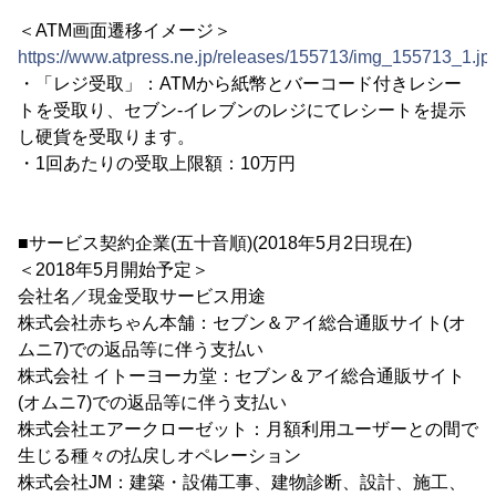
＜ATM画面遷移イメージ＞
https://www.atpress.ne.jp/releases/155713/img_155713_1.jp
・「レジ受取」：ATMから紙幣とバーコード付きレシー
トを受取り、セブン‐イレブンのレジにてレシートを提示
し硬貨を受取ります。
・1回あたりの受取上限額：10万円
■サービス契約企業(五十音順)(2018年5月2日現在)
＜2018年5月開始予定＞
会社名／現金受取サービス用途
株式会社赤ちゃん本舗：セブン＆アイ総合通販サイト(オ
ムニ7)での返品等に伴う支払い
株式会社 イトーヨーカ堂：セブン＆アイ総合通販サイト
(オムニ7)での返品等に伴う支払い
株式会社エアークローゼット：月額利用ユーザーとの間で
生じる種々の払戻しオペレーション
株式会社JM：建築・設備工事、建物診断、設計、施工、