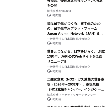
分照合、優良派遣会社ランキング6選
を公開
株式会社cielo azul
5時間前
現役留学生がつくる、留学生のため
の、留学生専用プラットフォーム
Japan Alumni Network（JAN）β版
をリリース
一般社団法人日本国際化推進協会
7時間前
世界とつながる、日本をひらく。 創立
13周年、JAPI公式Webサイトを全面
リニューアル
一般社団法人日本国際化推進協会
7時間前
二酸化窒素（NO2）ガス滅菌の世界市
場（2026年～2032年）、市場規模
（NO2滅菌チャンバー、インジケータ
ーおよびモニタリングシステム、その
株式会社マーケットリサーチセンター
他）・分析レポートを発表
8時間前