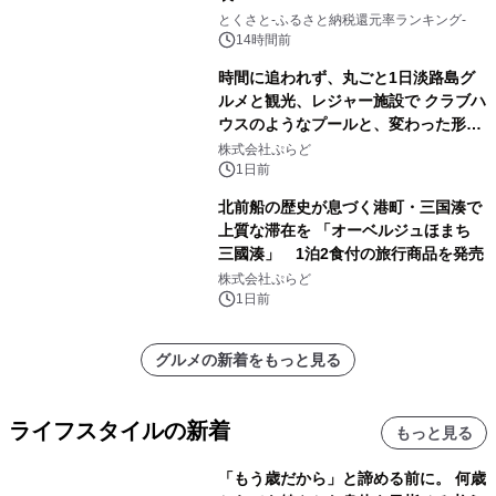
とくさと-ふるさと納税還元率ランキング-
14時間前
時間に追われず、丸ごと1日淡路島グ
ルメと観光、レジャー施設で クラブハ
ウスのようなプールと、変わった形の
サウナも 「THE BOXY AWAJI」のお
株式会社ぷらど
得な素泊まり連泊プランで
1日前
北前船の歴史が息づく港町・三国湊で
上質な滞在を 「オーベルジュほまち
三國湊」 1泊2食付の旅行商品を発売
株式会社ぷらど
1日前
グルメの新着をもっと見る
ライフスタイルの新着
もっと見る
「もう歳だから」と諦める前に。 何歳