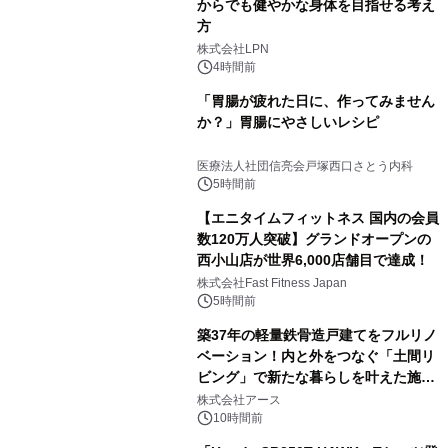
からでも健やかな身体を目指せる考え
方
株式会社LPN
4時間前
「胃腸が疲れた日に、作ってみません
か？」胃腸にやさしいレシピ
医療法人社団信亮会戸塚西口さとう内科
5時間前
【エニタイムフィットネス 国内の会員
数120万人突破】グランドオープンの
西小山店が世界6,000店舗目で達成！
株式会社Fast Fitness Japan
5時間前
築37年の軽量鉄骨造戸建てをフルリノ
ベーション！内と外をつなぐ「土間リ
ビング」で新たな暮らしを叶えた施工
事例を株式会社アースが公開
株式会社アース
10時間前