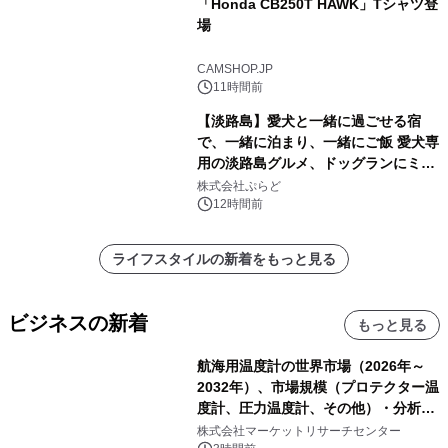
「Honda CB250T HAWK」Tシャツ登
場
CAMSHOP.JP
11時間前
【淡路島】愛犬と一緒に過ごせる宿
で、一緒に泊まり、一緒にご飯 愛犬専
用の淡路島グルメ、ドッグランにミニ
プール グランピングとトレーラーハウ
株式会社ぷらど
スの2施設で
12時間前
ライフスタイルの新着をもっと見る
ビジネスの新着
もっと見る
航海用温度計の世界市場（2026年～
2032年）、市場規模（プロテクター温
度計、圧力温度計、その他）・分析レ
ポートを発表
株式会社マーケットリサーチセンター