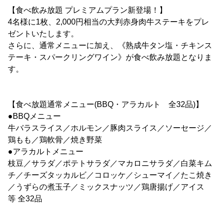
【食べ飲み放題 プレミアムプラン新登場！】
4名様に1枚、2,000円相当の大判赤身肉牛ステーキをプレ
ゼントいたします。
さらに、通常メニューに加え、《熟成牛タン塩・チキンス
テーキ・スパークリングワイン》が食べ飲み放題となりま
す。
【食べ放題通常メニュー(BBQ・アラカルト 全32品)】
●BBQメニュー
牛バラスライス／ホルモン／豚肉スライス／ソーセージ／
鶏もも／鶏軟骨／焼き野菜
●アラカルトメニュー
枝豆／サラダ／ポテトサラダ／マカロニサラダ／白菜キム
チ／チーズタッカルビ／コロッケ／シューマイ／たこ焼き
／うずらの煮玉子／ミックスナッツ／鶏唐揚げ／アイス
等 全32品