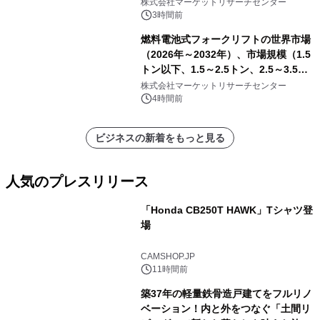
皮効果）・分析レポートを発表
株式会社マーケットリサーチセンター
3時間前
燃料電池式フォークリフトの世界市場
（2026年～2032年）、市場規模（1.5
トン以下、1.5～2.5トン、2.5～3.5ト
ン、3.5～5.0トン、その他）・分析レ
株式会社マーケットリサーチセンター
ポートを発表
4時間前
ビジネスの新着をもっと見る
人気のプレスリリース
「Honda CB250T HAWK」Tシャツ登
場
1
CAMSHOP.JP
11時間前
築37年の軽量鉄骨造戸建てをフルリノ
ベーション！内と外をつなぐ「土間リ