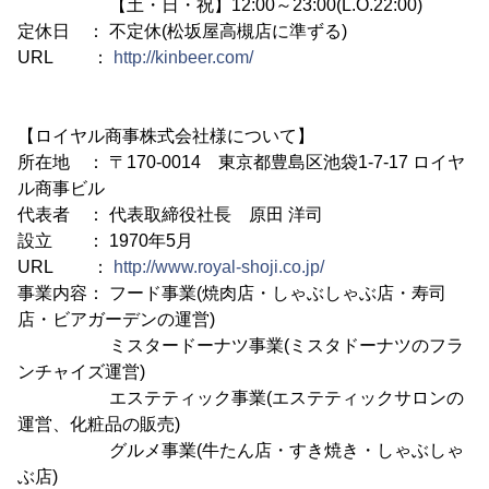
【土・日・祝】12:00～23:00(L.O.22:00)
定休日 ： 不定休(松坂屋高槻店に準ずる)
URL ：
http://kinbeer.com/
【ロイヤル商事株式会社様について】
所在地 ： 〒170-0014 東京都豊島区池袋1-7-17 ロイヤ
ル商事ビル
代表者 ： 代表取締役社長 原田 洋司
設立 ： 1970年5月
URL ：
http://www.royal-shoji.co.jp/
事業内容： フード事業(焼肉店・しゃぶしゃぶ店・寿司
店・ビアガーデンの運営)
ミスタードーナツ事業(ミスタドーナツのフラ
ンチャイズ運営)
エステティック事業(エステティックサロンの
運営、化粧品の販売)
グルメ事業(牛たん店・すき焼き・しゃぶしゃ
ぶ店)