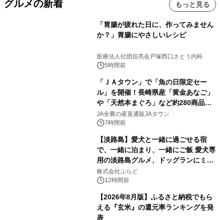
グルメの新着
もっと見る
「胃腸が疲れた日に、作ってみません
か？」胃腸にやさしいレシピ
医療法人社団信亮会戸塚西口さとう内科
5時間前
「ＪＡタウン」で「魚の日限定セー
ル」を開催！長崎県産「黄金あなご」
や「天然本まぐろ」など約280商品を
販売！～毎月１０日の定例企画～
JA全農の産直通販JAタウン
7時間前
【淡路島】愛犬と一緒に過ごせる宿
で、一緒に泊まり、一緒にご飯 愛犬専
用の淡路島グルメ、ドッグランにミニ
プール グランピングとトレーラーハウ
株式会社ぷらど
スの2施設で
12時間前
【2026年8月版】ふるさと納税でもら
える『玄米』の還元率ランキングを発
表