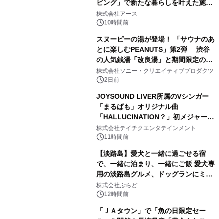
ビング」で新たな暮らしを叶えた施工
2
事例を株式会社アースが公開
株式会社アース
10時間前
スヌーピーの湯が登場！ 「サウナのあ
とに楽しむPEANUTS」第2弾 渋谷
の人気銭湯「改良湯」と期間限定のコ
3
ラボレーション サウナイキタイコラ
株式会社ソニー・クリエイティブプロダクツ
ボグッズも発売決定！
2日前
JOYSOUND LIVER所属のVシンガー
「まるぱも」オリジナル曲
「HALLUCINATION？」初メジャー配
4
信リリース決定！
株式会社テイチクエンタテインメント
11時間前
【淡路島】愛犬と一緒に過ごせる宿
で、一緒に泊まり、一緒にご飯 愛犬専
用の淡路島グルメ、ドッグランにミニ
5
プール グランピングとトレーラーハウ
株式会社ぷらど
スの2施設で
12時間前
「ＪＡタウン」で「魚の日限定セー