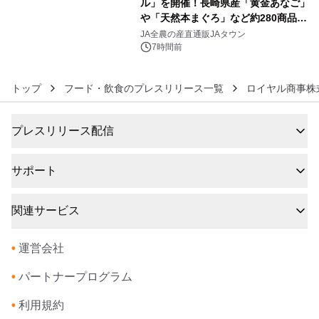
ル」を開催！長崎県産「黄金あなご」
や「天然本まぐろ」など約280商品を
6
販売！～毎月１０日の定例企画～
JA全農の産直通販JAタウン
7時間前
トップ
フード・飲食のプレスリリース一覧
ロイヤル商事株
プレスリリース配信
サポート
関連サービス
•
運営会社
•
パートナープログラム
•
利用規約