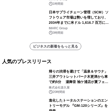
1時間前
日本サプライチェーン管理（SCM）ソ
フトウェア市場は勢いを増しており、
2034年までに米ドル 1,616.7 百万に達
し、CAGR 3.42%で成長すると予測
IMARC Group
3時間前
ビジネスの新着をもっと見る
人気のプレスリリース
帰りの渋滞を避けて「温泉＆サウナ」
三井アウトレットパーク木更津から車
で約5分 湯舞音 袖ケ浦店が夏フェア
1
メニューを提供
株式会社楽久屋
20時間前
進化したトータルステーションのエン
トリーモデル 『GM-120シリーズ』を
発売