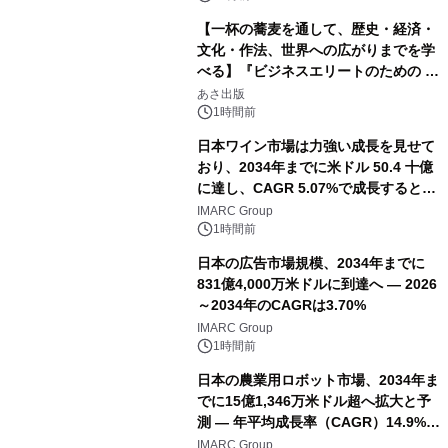
【一杯の蕎麦を通して、歴史・経済・
文化・作法、世界への広がりまでを学
べる】『ビジネスエリートのための 教
養としての蕎麦』2026年8月25日
あさ出版
（火）発売
1時間前
日本ワイン市場は力強い成長を見せて
おり、2034年までに米ドル 50.4 十億
に達し、CAGR 5.07%で成長すると予
測
IMARC Group
1時間前
日本の広告市場規模、2034年までに
831億4,000万米ドルに到達へ ― 2026
～2034年のCAGRは3.70%
IMARC Group
1時間前
日本の農業用ロボット市場、2034年ま
でに15億1,346万米ドル超へ拡大と予
測 ― 年平均成長率（CAGR）14.9%を
記録
IMARC Group