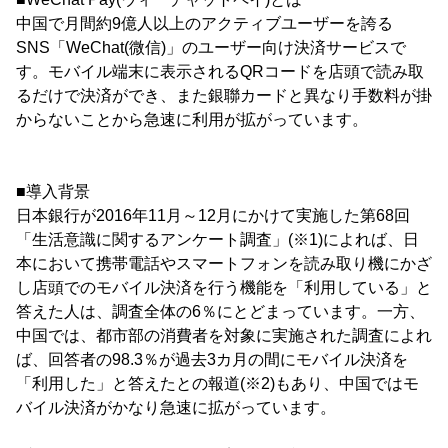
中国で月間約9億人以上のアクティブユーザーを誇る
SNS「WeChat(微信)」のユーザー向け決済サービスで
す。モバイル端末に表示されるQRコードを店頭で読み取
るだけで決済ができ、また銀聯カードと異なり手数料が掛
からないことから急速に利用が拡がっています。
■導入背景
日本銀行が2016年11月～12月にかけて実施した第68回
「生活意識に関するアンケート調査」(※1)によれば、日
本において携帯電話やスマートフォンを読み取り機にかざ
し店頭でのモバイル決済を行う機能を「利用している」と
答えた人は、調査全体の6％にとどまっています。一方、
中国では、都市部の消費者を対象に実施された調査によれ
ば、回答者の98.3％が過去3カ月の間にモバイル決済を
「利用した」と答えたとの報道(※2)もあり、中国ではモ
バイル決済がかなり急速に拡がっています。