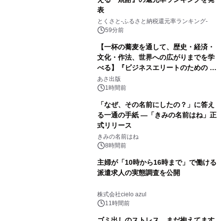
表
とくさと-ふるさと納税還元率ランキング-
59分前
【一杯の蕎麦を通して、歴史・経済・
文化・作法、世界への広がりまでを学
べる】『ビジネスエリートのための 教
養としての蕎麦』2026年8月25日
あさ出版
（火）発売
1時間前
「なぜ、その名前にしたの？」に答え
る一通の手紙 ―「きみの名前はね」正
式リリース
きみの名前はね
8時間前
主婦が「10時から16時まで」で働ける
派遣求人の実態調査を公開
株式会社cielo azul
11時間前
ゴミ出しのストレス、まだ抱えてます