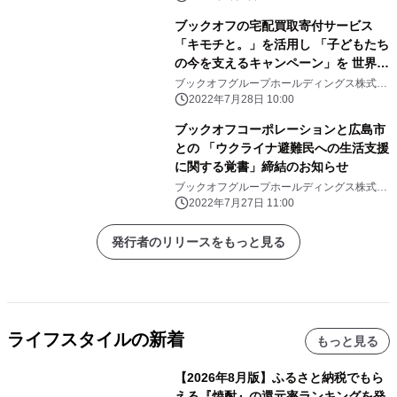
ブックオフの宅配買取寄付サービス
「キモチと。」を活用し 「子どもたち
の今を支えるキャンペーン」を 世界自
殺予防デーに合わせて8月1日～9月11
ブックオフグループホールディングス株式会
社
日まで実施
2022年7月28日 10:00
ブックオフコーポレーションと広島市
との 「ウクライナ避難民への生活支援
に関する覚書」締結のお知らせ
ブックオフグループホールディングス株式会
社
2022年7月27日 11:00
発行者のリリースをもっと見る
ライフスタイルの新着
もっと見る
【2026年8月版】ふるさと納税でもら
える『焼酎』の還元率ランキングを発