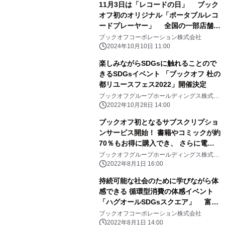
11月3日は「レコードの日」 ブック
オフ初のオリジナル「ポータブルレコ
ードプレーヤー」 全国の一部店舗で
2024年11月3日に販売決定(数量限定)
ブックオフコーポレーション株式会社
2024年10月10日 11:00
楽しみながらSDGsに触れることので
きるSDGsイベント 「ブックオフ 杜の
都リユースフェス2022」開催決定
ブックオフグループホールディングス株式会
社
2022年10月28日 14:00
ブックオフ初となるサブスクリプショ
ンサービス開始！ 書籍やコミックが約
70％もお得に購入でき、 さらに電子
雑誌も読み放題 「ブックチケット」
ブックオフグループホールディングス株式会
社
サービスを 大幅リニューアルし2022
2022年8月1日 16:00
年8月1日提供開始
持続可能な社会のために学びながら体
感できる 循環型消費の体感イベント
「ハグオールSDGsスクエア」 富山
大和で2022年8月10日(水)～15日(月)
ブックオフコーポレーション株式会社
に開催
2022年8月1日 14:00