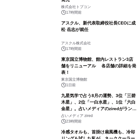
2
株式会社トプコン
17時間前
アスクル、新代表取締役社長CEOに成
松 岳志が就任
3
アスクル株式会社
17時間前
東京国立博物館、館内レストラン3店
舗をリニューアル 各店舗の詳細を発
表！
4
東京国立博物館
1日前
九星気学で占う8月の運勢、3位「三碧
木星」、2位「一白水星」、1位「六白
金星」。占いメディアのziredがランキ
5
ングを発表
占いメディア zired
23時間前
冷感タオルも、首掛け扇風機も、冷却
リングも試した私が、ネッククーラー