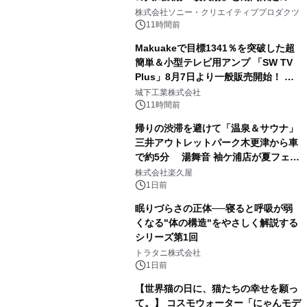
1
ラボレーション サウナイキタイコラ
株式会社ソニー・クリエイティブプロダクツ
ボグッズも発売決定！
11時間前
Makuakeで目標1341％を突破した超
簡単＆小型テレビ用アンプ 「SW TV
Plus」8月7日より一般販売開始！ ケ
2
ーブル1本つなぐだけ、テレビの音が
城下工業株式会社
ぐっと豊かに
11時間前
帰りの渋滞を避けて「温泉＆サウナ」
三井アウトレットパーク木更津から車
で約5分 湯舞音 袖ケ浦店が夏フェア
3
メニューを提供
株式会社楽久屋
1日前
眠りづらさの正体──寝ると呼吸が弱
くなる"体の構造"をやさしく解説する
シリーズ第1回
4
トラタニ株式会社
1日前
【世界猫の日に、猫たちの幸せを願っ
て。】 コスモウォーター「にゃんモデ