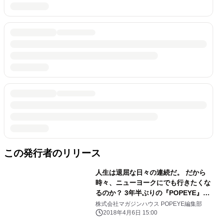
この発行者のリリース
人生は退屈な日々の連続だ。 だから
時々、ニューヨークにでも行きたくな
るのか？ 3年半ぶりの『POPEYE』ニ
ューヨーク特集は 伊丹十三の名著『ヨ
株式会社マガジンハウス POPEYE編集部
ーロッパ退屈日記』をオマージュ。 5
2018年4月6日 15:00