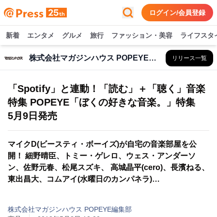
ログイン/会員登録
新着
エンタメ
グルメ
旅行
ファッション・美容
ライフスタ
株式会社マガジンハウス POPEYE編集部
リリース一覧
「Spotify」と連動！「読む」＋「聴く」音楽
特集 POPEYE「ぼくの好きな音楽。」特集
5月9日発売
マイクD(ビースティ・ボーイズ)が自宅の音楽部屋を公
開！ 細野晴臣、トミー・ゲレロ、ウェス・アンダーソ
ン、佐野元春、松尾スズキ、 高城晶平(cero)、長濱ねる、
東出昌大、コムアイ(水曜日のカンパネラ)…
株式会社マガジンハウス POPEYE編集部