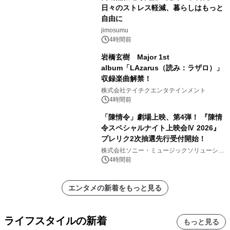
日々のストレス軽減、暮らしはもっと
自由に
jimosumu
4時間前
岩橋玄樹 Major 1st
album「LAzarus（読み：ラザロ）」
収録楽曲解禁！
株式会社テイチクエンタテインメント
4時間前
「陳情令」劇場上映、第4弾！ 『陳情
令スペシャルナイト上映会Ⅳ 2026』
プレリク2次抽選先行受付開始！
株式会社ソニー・ミュージックソリューショ
ンズ
4時間前
エンタメの新着をもっと見る
ライフスタイルの新着
もっと見る