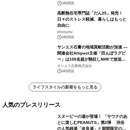
3時間前
高断熱住宅専門誌「だん25」発売！
日々のストレス軽減、暮らしはもっと
自由に
jimosumu
4時間前
サンエス石膏の地域貢献活動が加速 ―
関連会社Attipect主催「田んぼラグビ
ー」は100名超が熱狂しNHKで放送さ
れました。
サンエス石膏株式会社
4時間前
ライフスタイルの新着をもっと見る
人気のプレスリリース
スヌーピーの湯が登場！ 「サウナのあ
とに楽しむPEANUTS」第2弾 渋谷
の人気銭湯「改良湯」と期間限定のコ