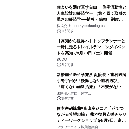
住まいを選び直す自由 ー住宅流動性と
人生設計の経済学ー （第４回：取引の
重さの経済学──情報・信頼・制度を
PropTechはどう組み替えるか）｜
株式会社property technologies
PropTech-Lab
1時間前
【高知から世界へ】トップランナーと
一緒に走るトレイルランニングイベン
トを高知で8月29日（土）開催
BUDO
2時間前
新橋歯科医科診療所 副院長・歯科医師
小野宇宙が「後悔しない歯科選び」
「痛くない歯科治療」「不安がない治
療計画」をテーマに専門監修
医療法人財団 興学会
3時間前
熊本産胡蝶蘭×富山産ジニア「花でつ
ながる希望の輪」 熊本復興支援チャリ
ティーワークショップを8月9日、富
山・射水で開催
フラワーライフ振興協議会