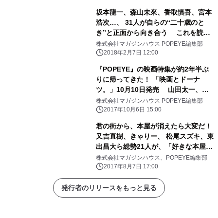
月号、4月9日発売
坂本龍一、森山未來、香取慎吾、宮本
浩次…、 31人が自らの“二十歳のと
き”と正面から向き合う これを読め
ば、きっと“何か”を始めたくなるだろ
株式会社マガジンハウス POPEYE編集部
う 「二十歳のとき、何をしていた
2018年2月7日 12:00
か？」特集 『POPEYE』2月10日発売
『POPEYE』の映画特集が約2年半ぶ
りに帰ってきた！ 「映画とドーナ
ツ。」10月10日発売 山田太一、黒
沢清、北野武、宇多丸、蒼井優、ロバ
株式会社マガジンハウス POPEYE編集部
ート秋山、 藤井隆、ミッツ・マングロ
2017年10月6日 15:00
ーブ、古舘佑太郎、コムアイらが、 好
君の街から、本屋が消えたら大変だ！
きな映画について語る！ ～ドーナツハ
又吉直樹、きゃりー、 松尾スズキ、東
ンドブック付き～
出昌大ら総勢21人が、「好きな本屋」
を語る 『POPEYE』本屋特集 8月9
株式会社マガジンハウス、POPEYE編集部
日発売
2017年8月7日 17:00
発行者のリリースをもっと見る