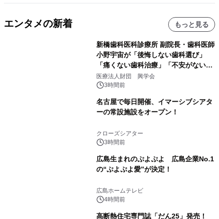
エンタメの新着
もっと見る
新橋歯科医科診療所 副院長・歯科医師
小野宇宙が「後悔しない歯科選び」
「痛くない歯科治療」「不安がない治
療計画」をテーマに専門監修
医療法人財団 興学会
3時間前
名古屋で毎日開催、イマーシブシアタ
ーの常設施設をオープン！
クローズシアター
3時間前
広島生まれのぷよぷよ 広島企業No.1
の“ぷよぷよ愛”が決定！
広島ホームテレビ
4時間前
高断熱住宅専門誌「だん25」発売！