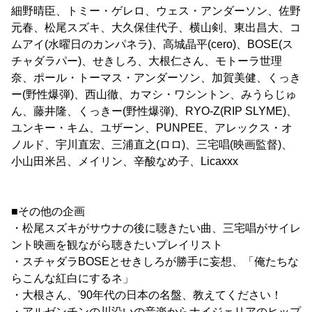
細野晴臣、トミー・ゲレロ、ウェス・アンダーソン、佐野
元春、松尾スズキ、大久保佳代子、横山剣、東出昌大、コ
ムアイ(水曜日のカンパネラ)、高城晶平(cero)、BOSE(ス
チャダラパー)、せきしろ、大根仁さん、モトーラ世理
奈、ポール・トーマス・アンダーソン、加賀美健、くっき
ー(野性爆弾)、西山徹、カマシ・ワシントン、みうらじゅ
ん、藤井隆、くっきー(野性爆弾)、RYO-Z(RIP SLYME)、
ユンキー・キム、ユザーン、PUNPEE、アレックス・オ
ノルド、宇川直宏、三浦直之(ロロ)、三宅唱(映画監督)、
小山田米呂、メイリン、辛酸なめ子、Licaxxx
■その他の企画
・松尾スズキがサウナの後に聴きたい曲、三宅唱がサイレ
ント映画を観ながら聴きたいプレイリスト
・スチャダラBOSEとせきしろが勝手に妄想、「俺たちな
らこんな紅白にするネ」
・大根さん、'90年代の日本の名盤、教えてください！
・アルゼンチンの川沿いの音楽からナイジェリアのヒップ