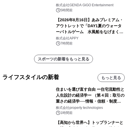
株式会社GENDA GiGO Entertainment
5時間前
【2026年8月16日】あみプレミアム・
アウトレットで「DAY1夏のウォータ
ーバトルゲーム 水風船をなげまくろ
う！」を開催
株式会社APPY
7時間前
スポーツの新着をもっと見る
ライフスタイルの新着
もっと見る
住まいを選び直す自由 ー住宅流動性と
人生設計の経済学ー （第４回：取引の
重さの経済学──情報・信頼・制度を
PropTechはどう組み替えるか）｜
株式会社property technologies
PropTech-Lab
1時間前
【高知から世界へ】トップランナーと