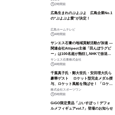
2時間前
広島生まれのぷよぷよ 広島企業No.1
の“ぷよぷよ愛”が決定！
広島ホームテレビ
4時間前
サンエス石膏の地域貢献活動が加速 ―
関連会社Attipect主催「田んぼラグビ
ー」は100名超が熱狂しNHKで放送さ
れました。
サンエス石膏株式会社
4時間前
千葉真子氏・鄭大世氏・安田理大氏ら
豪華ゲスト ロケット型完走メダル授
与、ロケット風船を飛ばせ！ 「ロケッ
トマラソン2026」開催
株式会社スポーツワン
5時間前
GiGO限定景品「ぶいすぽっ！デフォ
ルメフィギュアvol.7」登場のお知らせ