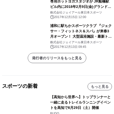
専用ホットヨガスタジオが JR船橋駅
ビル内に2018年2月9日(金)グランドオ
ープン！
株式会社ジェイアール東日本スポーツ
2017年12月15日 12:00
浦和に駅ちかスポーツクラブ 『ジェク
サー・フィットネス＆スパ』が来春3
月オープン！ 大型温浴施設・最新トレ
ーニングマシンなど充実した設備
株式会社ジェイアール東日本スポーツ
2017年12月13日 09:45
発行者のリリースをもっと見る
スポーツの新着
もっと見る
【高知から世界へ】トップランナーと
一緒に走るトレイルランニングイベン
トを高知で8月29日（土）開催
BUDO