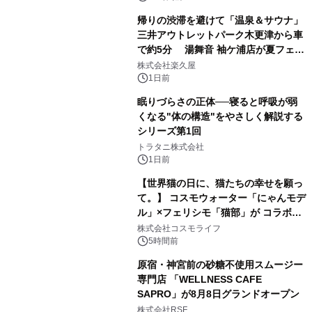
帰りの渋滞を避けて「温泉＆サウナ」
三井アウトレットパーク木更津から車
で約5分 湯舞音 袖ケ浦店が夏フェア
3
メニューを提供
株式会社楽久屋
1日前
眠りづらさの正体──寝ると呼吸が弱
くなる"体の構造"をやさしく解説する
シリーズ第1回
4
トラタニ株式会社
1日前
【世界猫の日に、猫たちの幸せを願っ
て。】 コスモウォーター「にゃんモデ
ル」×フェリシモ「猫部」が コラボキ
5
ャンペーンを実施
株式会社コスモライフ
5時間前
原宿・神宮前の砂糖不使用スムージー
専門店 「WELLNESS CAFE
SAPRO」が8月8日グランドオープン
6
株式会社RSF