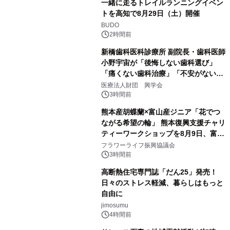
一緒に走るトレイルランニングイベン
トを高知で8月29日（土）開催
BUDO
2時間前
新橋歯科医科診療所 副院長・歯科医師
小野宇宙が「後悔しない歯科選び」
「痛くない歯科治療」「不安がない治
療計画」をテーマに専門監修
医療法人財団 興学会
3時間前
熊本産胡蝶蘭×富山産ジニア「花でつ
ながる希望の輪」 熊本復興支援チャリ
ティーワークショップを8月9日、富
山・射水で開催
フラワーライフ振興協議会
3時間前
高断熱住宅専門誌「だん25」発売！
日々のストレス軽減、暮らしはもっと
自由に
jimosumu
4時間前