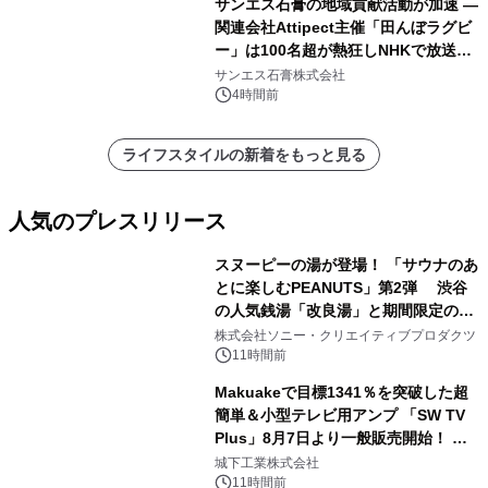
サンエス石膏の地域貢献活動が加速 ―
関連会社Attipect主催「田んぼラグビ
ー」は100名超が熱狂しNHKで放送さ
れました。
サンエス石膏株式会社
4時間前
ライフスタイルの新着をもっと見る
人気のプレスリリース
スヌーピーの湯が登場！ 「サウナのあ
とに楽しむPEANUTS」第2弾 渋谷
の人気銭湯「改良湯」と期間限定のコ
1
ラボレーション サウナイキタイコラ
株式会社ソニー・クリエイティブプロダクツ
ボグッズも発売決定！
11時間前
Makuakeで目標1341％を突破した超
簡単＆小型テレビ用アンプ 「SW TV
Plus」8月7日より一般販売開始！ ケ
2
ーブル1本つなぐだけ、テレビの音が
城下工業株式会社
ぐっと豊かに
11時間前