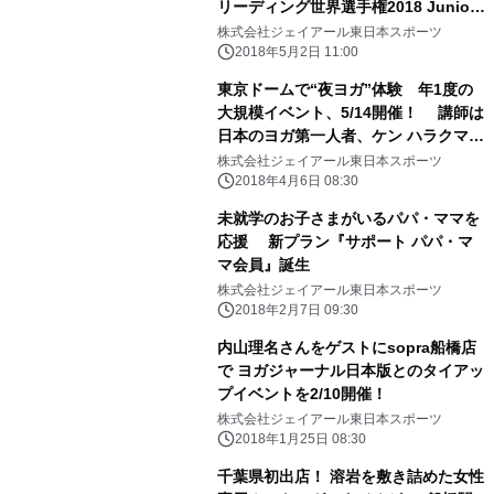
リーディング世界選手権2018 Junior
Team Freestyle Pom部門 The
株式会社ジェイアール東日本スポーツ
Cheerleading and Dance World
2018年5月2日 11:00
Championship 二大世界大会でダブ
東京ドームで“夜ヨガ”体験 年1度の
ル優勝〔ジュニア部門史上初〕
大規模イベント、5/14開催！ 講師は
日本のヨガ第一人者、ケン ハラクマ先
生
株式会社ジェイアール東日本スポーツ
2018年4月6日 08:30
未就学のお子さまがいるパパ・ママを
応援 新プラン『サポート パパ・マ
マ会員』誕生
株式会社ジェイアール東日本スポーツ
2018年2月7日 09:30
内山理名さんをゲストにsopra船橋店
で ヨガジャーナル日本版とのタイアッ
プイベントを2/10開催！
株式会社ジェイアール東日本スポーツ
2018年1月25日 08:30
千葉県初出店！ 溶岩を敷き詰めた女性