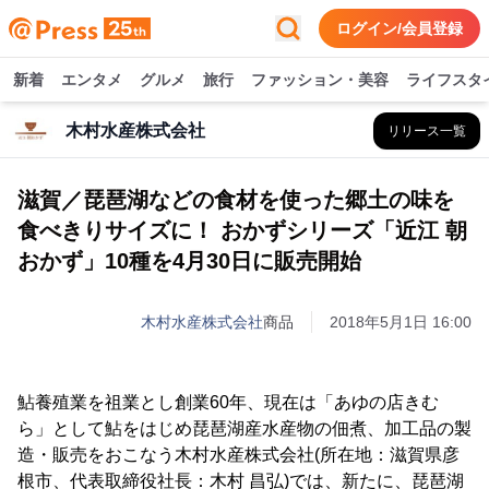
ログイン/会員登録
新着
エンタメ
グルメ
旅行
ファッション・美容
ライフスタ
木村水産株式会社
リリース一覧
滋賀／琵琶湖などの食材を使った郷土の味を
食べきりサイズに！ おかずシリーズ「近江 朝
おかず」10種を4月30日に販売開始
木村水産株式会社
商品
2018年5月1日 16:00
鮎養殖業を祖業とし創業60年、現在は「あゆの店きむ
ら」として鮎をはじめ琵琶湖産水産物の佃煮、加工品の製
造・販売をおこなう木村水産株式会社(所在地：滋賀県彦
根市、代表取締役社長：木村 昌弘)では、新たに、琵琶湖