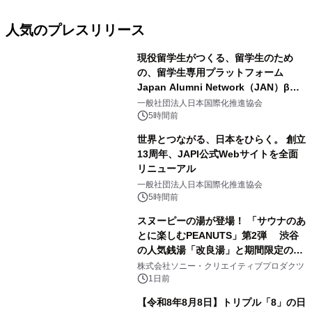
人気のプレスリリース
現役留学生がつくる、留学生のため
の、留学生専用プラットフォーム
Japan Alumni Network（JAN）β版
1
をリリース
一般社団法人日本国際化推進協会
5時間前
世界とつながる、日本をひらく。 創立
13周年、JAPI公式Webサイトを全面
リニューアル
2
一般社団法人日本国際化推進協会
5時間前
スヌーピーの湯が登場！ 「サウナのあ
とに楽しむPEANUTS」第2弾 渋谷
の人気銭湯「改良湯」と期間限定のコ
3
ラボレーション サウナイキタイコラ
株式会社ソニー・クリエイティブプロダクツ
ボグッズも発売決定！
1日前
【令和8年8月8日】トリプル「8」の日