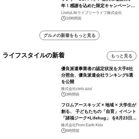
年！感謝を込めた限定キャンペーンを
8月10日より開催
LivelyLifeライブリーライフ株式会社
16時間前
グルメの新着をもっと見る
ライフスタイルの新着
もっと見る
優良派遣事業者の認定状況を大手8社
分照合、優良派遣会社ランキング6選
を公開
株式会社cielo azul
3時間前
フロムアースキッズ × 地域 × 大学生が
創る、 子どもたちの「自育」イベント
「諸福ジーク×Lifehug」 を8月23日
(日)開催
株式会社From Earth Kids
6時間前