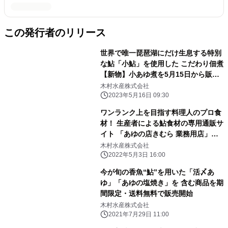
この発行者のリリース
世界で唯一琵琶湖にだけ生息する特別
な鮎「小鮎」を使用した こだわり佃煮
【新物】小あゆ煮を5月15日から販売
開始！
木村水産株式会社
2023年5月16日 09:30
ワンランク上を目指す料理人のプロ食
材！ 生産者による鮎食材の専用通販サ
イト 「あゆの店きむら 業務用店」が
オープン
木村水産株式会社
2022年5月3日 16:00
今が旬の香魚“鮎”を用いた「活〆あ
ゆ」「あゆの塩焼き」を 含む商品を期
間限定・送料無料で販売開始
木村水産株式会社
2021年7月29日 11:00