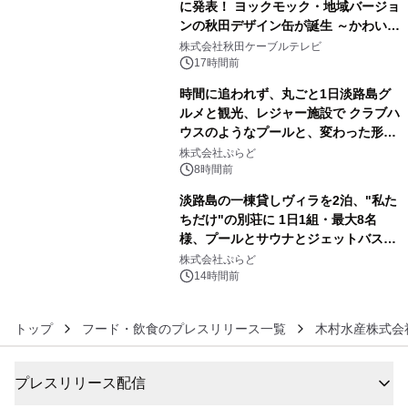
に発表！ ヨックモック・地域バージョ
ンの秋田デザイン缶が誕生 ～かわいい
4
秋田犬の子犬と秋田の四季と名所を巡
株式会社秋田ケーブルテレビ
るパッケージ～ 9月1日(火)秋田県内で
17時間前
販売開始
時間に追われず、丸ごと1日淡路島グ
ルメと観光、レジャー施設で クラブハ
ウスのようなプールと、変わった形の
5
サウナも 「THE BOXY AWAJI」のお
株式会社ぷらど
得な素泊まり連泊プランで
8時間前
淡路島の一棟貸しヴィラを2泊、"私た
ちだけ"の別荘に 1日1組・最大8名
様、プールとサウナとジェットバス付
6
きで Villa Mon Temps AWAJIの連泊
株式会社ぷらど
素泊りプラン
14時間前
トップ
フード・飲食のプレスリリース一覧
木村水産株式会
プレスリリース配信