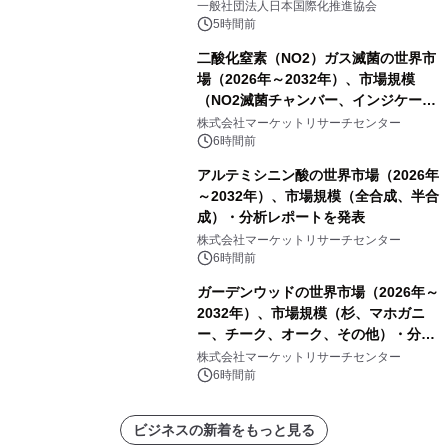
一般社団法人日本国際化推進協会
5時間前
二酸化窒素（NO2）ガス滅菌の世界市
場（2026年～2032年）、市場規模
（NO2滅菌チャンバー、インジケータ
ーおよびモニタリングシステム、その
株式会社マーケットリサーチセンター
他）・分析レポートを発表
6時間前
アルテミシニン酸の世界市場（2026年
～2032年）、市場規模（全合成、半合
成）・分析レポートを発表
株式会社マーケットリサーチセンター
6時間前
ガーデンウッドの世界市場（2026年～
2032年）、市場規模（杉、マホガニ
ー、チーク、オーク、その他）・分析
レポートを発表
株式会社マーケットリサーチセンター
6時間前
ビジネスの新着をもっと見る