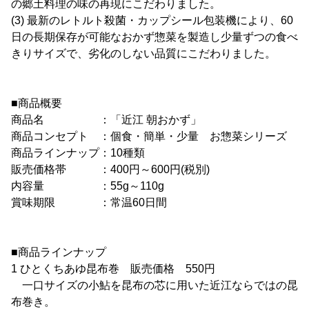
の郷土料理の味の再現にこだわりました。
(3) 最新のレトルト殺菌・カップシール包装機により、60
日の長期保存が可能なおかず惣菜を製造し少量ずつの食べ
きりサイズで、劣化のしない品質にこだわりました。
■商品概要
商品名 ：「近江 朝おかず」
商品コンセプト ：個食・簡単・少量 お惣菜シリーズ
商品ラインナップ：10種類
販売価格帯 ：400円～600円(税別)
内容量 ：55g～110g
賞味期限 ：常温60日間
■商品ラインナップ
1 ひとくちあゆ昆布巻 販売価格 550円
一口サイズの小鮎を昆布の芯に用いた近江ならではの昆
布巻き。