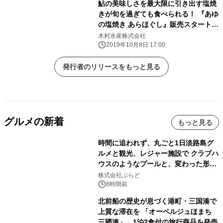
鮎の美味しさを最大限に引き出す塩焼
きが旬を過ぎても食べられる！ 『あゆ
の塩焼き あらほぐし』販売スタート
食べやすく便利な瓶入りで全国にお届
木村水産株式会社
け
2019年10月8日 17:00
発行者のリリースをもっと見る
グルメの新着
もっと見る
時間に追われず、丸ごと1日淡路島グ
ルメと観光、レジャー施設で クラブハ
ウスのようなプールと、変わった形の
サウナも 「THE BOXY AWAJI」のお
株式会社ぷらど
得な素泊まり連泊プランで
8時間前
北前船の歴史が息づく港町・三国湊で
上質な滞在を 「オーベルジュほまち
三國湊」 1泊2食付の旅行商品を発売