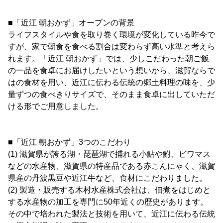
■「近江 朝おかず」オープンの背景
ライフスタイルや食を取り巻く環境が変化している昨今で
すが、家で朝食を食べる割合は変わらず高い水準と考えら
れます。「近江 朝おかず」では、少しこだわった朝ご飯
の一品を食卓にお届けしたいという想いから、滋賀ならで
はの食材を用い、近江に伝わる伝統の郷土料理の味を、少
量ずつの食べきりサイズで、そのまま食卓に出していただ
ける形でご用意しました。
■「近江 朝おかず」3つのこだわり
(1) 滋賀県が誇る湖・琵琶湖で捕れる小鮎や鮒、ビワマス
などの水産物、滋賀県の特産品である赤こんにゃく、滋賀
県産の丹波黒豆や近江牛など、食材にこだわりました。
(2) 製造・販売する木村水産株式会社は、佃煮をはじめと
する水産物の加工を専門に50年近くの歴史があります。
その中で培われた製法と技術を用いて、近江に伝わる伝統