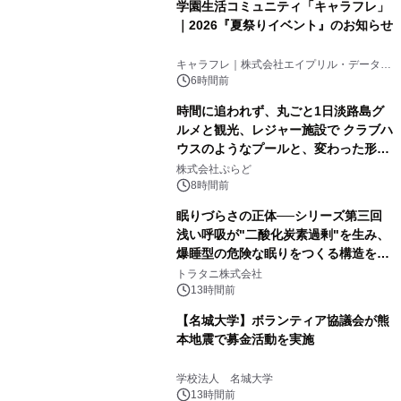
学園生活コミュニティ「キャラフレ」
｜2026『夏祭りイベント』のお知らせ
キャラフレ｜株式会社エイプリル・データ・
デザインズ
6時間前
時間に追われず、丸ごと1日淡路島グ
ルメと観光、レジャー施設で クラブハ
ウスのようなプールと、変わった形の
サウナも 「THE BOXY AWAJI」のお
株式会社ぷらど
得な素泊まり連泊プランで
8時間前
眠りづらさの正体──シリーズ第三回
浅い呼吸が"二酸化炭素過剰"を生み、
爆睡型の危険な眠りをつくる構造を解
説
トラタニ株式会社
13時間前
【名城大学】ボランティア協議会が熊
本地震で募金活動を実施
学校法人 名城大学
13時間前