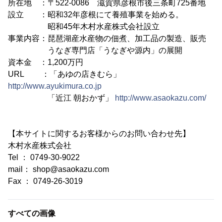
所在地 ：〒522-0086 滋賀県彦根市後三条町725番地
設立 ：昭和32年彦根にて養殖事業を始める。
昭和45年木村水産株式会社設立
事業内容：琵琶湖産水産物の佃煮、加工品の製造、販売
うなぎ専門店「うなぎや源内」の展開
資本金 ：1,200万円
URL ：「あゆの店きむら」
http://www.ayukimura.co.jp
「近江 朝おかず」
http://www.asaokazu.com/
【本サイトに関するお客様からのお問い合わせ先】
木村水産株式会社
Tel ： 0749-30-9022
mail： shop@asaokazu.com
Fax ： 0749-26-3019
すべての画像