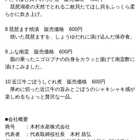
琵琶湖産の天然でとれる二枚貝たてほし貝をふっくら柔
らかに炊き上げ。
8 琵琶ます焼漬 販売価格 600円
焼いた琵琶ますを、しょうゆだれに漬け込んだ保存食。
9 ふな南蛮 販売価格 600円
脂の乗ったニゴロブナの白身をカラッと揚げて南蛮酢に
漬けこみました。
10 近江牛ごぼうしぐれ煮 販売価格 600円
厚めに切った近江牛の旨みとごぼうのシャキシャキ感が
楽しめるちょっと贅沢な一品。
■会社概要
商号 ：木村水産株式会社
代表者 ：代表取締役社長 木村 昌弘