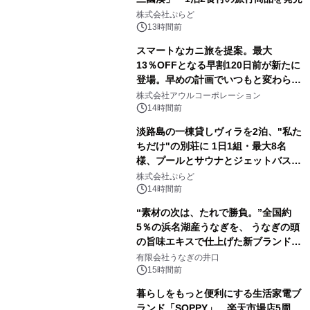
株式会社ぷらど
13時間前
スマートなカニ旅を提案。最大
13％OFFとなる早割120日前が新たに
登場。早めの計画でいつもと変わらぬ
大人の冬旅を。ー夕日ヶ浦温泉「佳松
株式会社アウルコーポレーション
苑 別邸ふうか」ー
14時間前
淡路島の一棟貸しヴィラを2泊、"私た
ちだけ"の別荘に 1日1組・最大8名
様、プールとサウナとジェットバス付
きで Villa Mon Temps AWAJIの連泊
株式会社ぷらど
素泊りプラン
14時間前
“素材の次は、たれで勝負。”全国約
5％の浜名湖産うなぎを、 うなぎの頭
の旨味エキスで仕上げた新ブランド
「井口の誉」誕生
有限会社うなぎの井口
15時間前
暮らしをもっと便利にする生活家電ブ
ランド「SOPPY」、楽天市場店5周