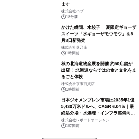
ます
株式会社ハブ
18分前
かけた瞬間、水餃子 夏限定ギョーザ
スイーツ「水ギョーザモウモウ」を8
月8日新発売
株式会社葵乃庄
1時間前
秋の北海道物産展を開催 約50店舗が
出店！ 北海道ならではの食と文化をま
るごと体験
株式会社京阪百貨店
1時間前
日本ジオメンブレン市場は2035年1億
5,430万米ドルへ、CAGR 6.04％｜最
終処分場・水処理・インフラ整備向け
需要拡大
株式会社レポートオーシャン
1時間前