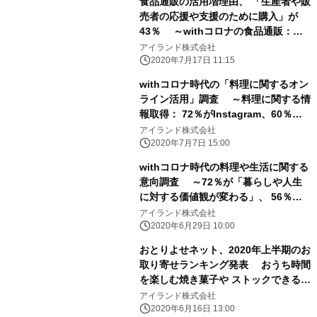
食品通販の活用増理由、 「生産者や販
売者の応援や支援のために購入」が
43％ ～withコロナの食品通販：
42％が購入増える、 人気ジャンルは
アイランド株式会社
洋菓子が50％～
2020年7月17日 11:15
withコロナ時代の「料理に関するオン
ライン活用」調査 ～料理に関する情
報取得： 72％がInstagram、60％以
上が「料理のライブ配信」を視聴～
アイランド株式会社
2020年7月7日 15:00
withコロナ時代の料理や生活に関する
意向調査 ～72％が「暮らしや人生
に対する価値観が変わる」、 56％は
「料理をする機会が増える」～
アイランド株式会社
2020年6月29日 10:00
おとりよせネット、2020年上半期のお
取り寄せランキング発表 おうち時間
を楽しむ焼き菓子や ストックできるグ
ルメがランクイン
アイランド株式会社
2020年6月16日 13:00