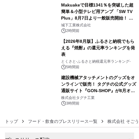
Makuakeで目標1341％を突破した超
簡単＆小型テレビ用アンプ 「SW TV
Plus」8月7日より一般販売開始！ ケ
4
ーブル1本つなぐだけ、テレビの音が
城下工業株式会社
ぐっと豊かに
2時間前
【2026年8月版】ふるさと納税でもら
える『焼酎』の還元率ランキングを発
表
5
とくさと-ふるさと納税還元率ランキング-
5時間前
建設機械アタッチメントのグッズをオ
ンラインで販売！ タグチの公式グッズ
通販サイト『GON-SHOP』が8月オー
6
プン
株式会社タグチ工業
3時間前
トップ
フード・飲食のプレスリリース一覧
株式会社 そご