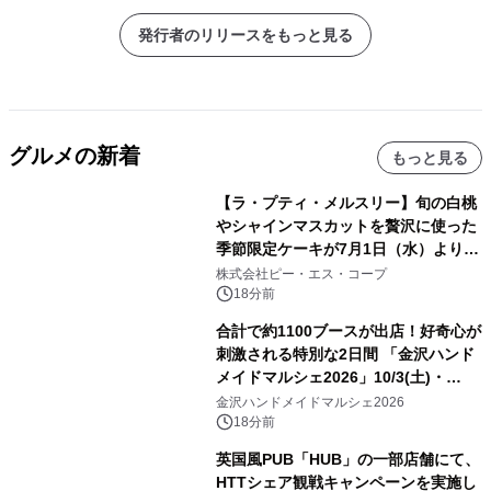
発行者のリリースをもっと見る
グルメの新着
もっと見る
【ラ・プティ・メルスリー】旬の白桃
やシャインマスカットを贅沢に使った
季節限定ケーキが7月1日（水）より順
次登場！
株式会社ピー・エス・コープ
18分前
合計で約1100ブースが出店！好奇心が
刺激される特別な2日間 「金沢ハンド
メイドマルシェ2026」10/3(土)・
10/4(日)開催
金沢ハンドメイドマルシェ2026
18分前
英国風PUB「HUB」の一部店舗にて、
HTTシェア観戦キャンペーンを実施し