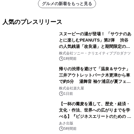
グルメの新着をもっと見る
人気のプレスリリース
スヌーピーの湯が登場！ 「サウナのあ
とに楽しむPEANUTS」第2弾 渋谷
の人気銭湯「改良湯」と期間限定のコ
1
ラボレーション サウナイキタイコラ
株式会社ソニー・クリエイティブプロダクツ
ボグッズも発売決定！
1時間前
帰りの渋滞を避けて「温泉＆サウナ」
三井アウトレットパーク木更津から車
で約5分 湯舞音 袖ケ浦店が夏フェア
2
メニューを提供
株式会社楽久屋
1日前
【一杯の蕎麦を通して、歴史・経済・
文化・作法、世界への広がりまでを学
べる】『ビジネスエリートのための 教
3
養としての蕎麦』2026年8月25日
あさ出版
（火）発売
5時間前