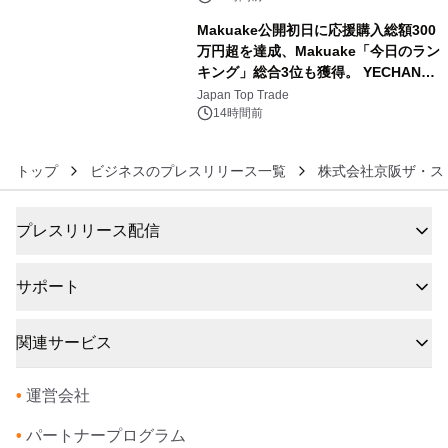
Makuake公開初日に応援購入総額300
万円超を達成、Makuake「今日のラン
キング」総合3位も獲得。 YECHAN音
6
浴シンギングボウル第2弾の大型サイ
Japan Top Trade
ズ（XL・2XL・3XL）を先行販売中
14時間前
トップ
ビジネスのプレスリリース一覧
株式会社京阪ザ・ス
プレスリリース配信
サポート
関連サービス
•
運営会社
•
パートナープログラム