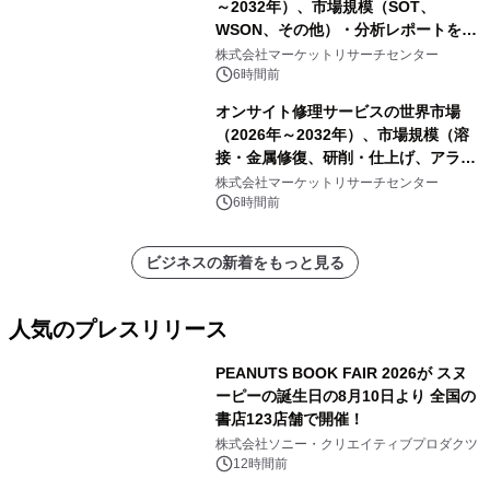
～2032年）、市場規模（SOT、
WSON、その他）・分析レポートを発
表
株式会社マーケットリサーチセンター
6時間前
オンサイト修理サービスの世界市場
（2026年～2032年）、市場規模（溶
接・金属修復、研削・仕上げ、アライ
メント、その他）・分析レポートを発
株式会社マーケットリサーチセンター
表
6時間前
ビジネスの新着をもっと見る
人気のプレスリリース
PEANUTS BOOK FAIR 2026が スヌ
ーピーの誕生日の8月10日より 全国の
書店123店舗で開催！
1
株式会社ソニー・クリエイティブプロダクツ
12時間前