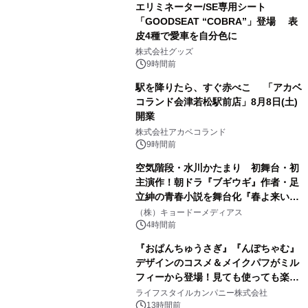
エリミネーター/SE専用シート
「GOODSEAT “COBRA”」登場 表
皮4種で愛車を自分色に
2
株式会社グッズ
9時間前
駅を降りたら、すぐ赤べこ 「アカベ
コランド会津若松駅前店」8月8日(土)
開業
3
株式会社アカベコランド
9時間前
空気階段・水川かたまり 初舞台・初
主演作！朝ドラ『ブギウギ』作者・足
立紳の青春小説を舞台化『春よ来い、
4
マジで来い』キービジュアル解禁！
（株）キョードーメディアス
4時間前
『おぱんちゅうさぎ』『んぽちゃむ』
デザインのコスメ＆メイクパフがミル
フィーから登場！見ても使っても楽し
5
い、ポップでキュートなコレクショ
ライフスタイルカンパニー株式会社
ン。
13時間前