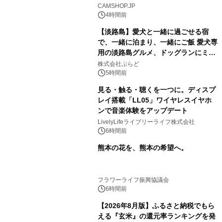
CAMSHOP.JP
4時間前
【淡路島】愛犬と一緒に過ごせる宿
で、一緒に泊まり、一緒にご飯 愛犬専
用の淡路島グルメ、ドッグランにミニ
プール グランピングとトレーラーハウ
株式会社ぷらど
スの2施設で
5時間前
見る・触る・聴くを一つに。ディスプ
レイ搭載「LL05」ワイヤレスイヤホ
ンで音楽体験をアップデート
LivelyLifeライブリーライフ株式会社
6時間前
熊本の花を、熊本の希望へ。
フラワーライフ振興協議会
6時間前
【2026年8月版】ふるさと納税でもら
える『玄米』の還元率ランキングを発