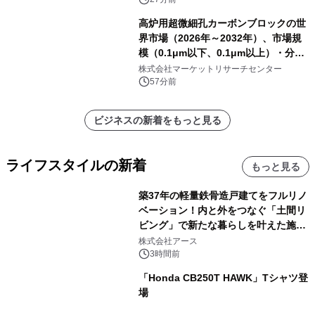
高炉用超微細孔カーボンブロックの世
界市場（2026年～2032年）、市場規
模（0.1μm以下、0.1μm以上）・分析
レポートを発表
株式会社マーケットリサーチセンター
57分前
ビジネスの新着をもっと見る
ライフスタイルの新着
もっと見る
築37年の軽量鉄骨造戸建てをフルリノ
ベーション！内と外をつなぐ「土間リ
ビング」で新たな暮らしを叶えた施工
事例を株式会社アースが公開
株式会社アース
3時間前
「Honda CB250T HAWK」Tシャツ登
場