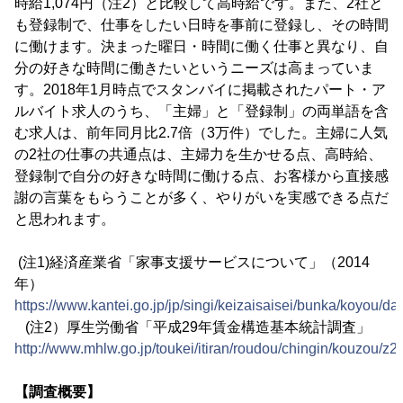
時給1,074円（注2）と比較して高時給です。また、2社と
も登録制で、仕事をしたい日時を事前に登録し、その時間
に働けます。決まった曜日・時間に働く仕事と異なり、自
分の好きな時間に働きたいというニーズは高まっていま
す。2018年1月時点でスタンバイに掲載されたパート・ア
ルバイト求人のうち、「主婦」と「登録制」の両単語を含
む求人は、前年同月比2.7倍（3万件）でした。主婦に人気
の2社の仕事の共通点は、主婦力を生かせる点、高時給、
登録制で自分の好きな時間に働ける点、お客様から直接感
謝の言葉をもらうことが多く、やりがいを実感できる点だ
と思われます。
(注1)経済産業省「家事支援サービスについて」（2014
年）
https://www.kantei.go.jp/jp/singi/keizaisaisei/bunka/koyou/dai
(注2）厚生労働省「平成29年賃金構造基本統計調査」
http://www.mhlw.go.jp/toukei/itiran/roudou/chingin/kouzou/z2
【調査概要】