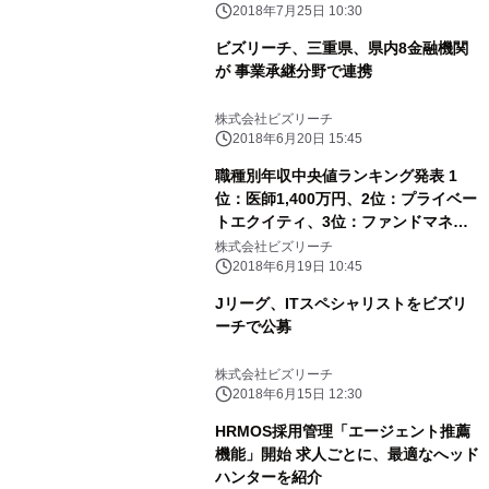
ー株式会社
2018年7月25日 10:30
ビズリーチ、三重県、県内8金融機関
が 事業承継分野で連携
株式会社ビズリーチ
2018年6月20日 15:45
職種別年収中央値ランキング発表 1
位：医師1,400万円、2位：プライベー
トエクイティ、3位：ファンドマネー
ジャー/財務アドバイザリー（求人検索
株式会社ビズリーチ
エンジン「スタンバイ」調べ）
2018年6月19日 10:45
Jリーグ、ITスペシャリストをビズリ
ーチで公募
株式会社ビズリーチ
2018年6月15日 12:30
HRMOS採用管理「エージェント推薦
機能」開始 求人ごとに、最適なへッド
ハンターを紹介