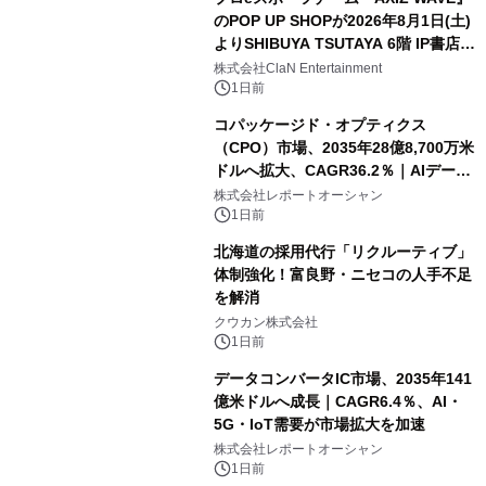
のPOP UP SHOPが2026年8月1日(土)
よりSHIBUYA TSUTAYA 6階 IP書店で
開催決定！！
株式会社ClaN Entertainment
1日前
コパッケージド・オプティクス
（CPO）市場、2035年28億8,700万米
ドルへ拡大、CAGR36.2％｜AIデータ
センター・高速光通信需要が成長を加
株式会社レポートオーシャン
速
1日前
北海道の採用代行「リクルーティブ」
体制強化！富良野・ニセコの人手不足
を解消
クウカン株式会社
1日前
データコンバータIC市場、2035年141
億米ドルへ成長｜CAGR6.4％、AI・
5G・IoT需要が市場拡大を加速
株式会社レポートオーシャン
1日前