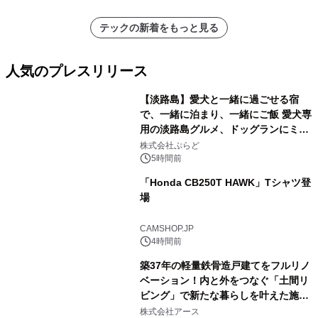
テックの新着をもっと見る
人気のプレスリリース
【淡路島】愛犬と一緒に過ごせる宿
で、一緒に泊まり、一緒にご飯 愛犬専
用の淡路島グルメ、ドッグランにミニ
1
プール グランピングとトレーラーハウ
株式会社ぷらど
スの2施設で
5時間前
「Honda CB250T HAWK」Tシャツ登
場
2
CAMSHOP.JP
4時間前
築37年の軽量鉄骨造戸建てをフルリノ
ベーション！内と外をつなぐ「土間リ
ビング」で新たな暮らしを叶えた施工
3
事例を株式会社アースが公開
株式会社アース