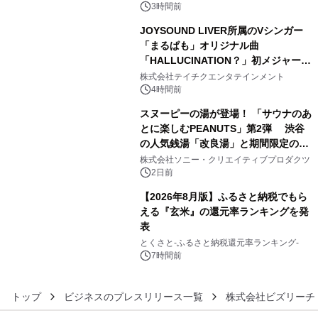
3時間前
JOYSOUND LIVER所属のVシンガー
「まるぱも」オリジナル曲
「HALLUCINATION？」初メジャー配
4
信リリース決定！
株式会社テイチクエンタテインメント
4時間前
スヌーピーの湯が登場！ 「サウナのあ
とに楽しむPEANUTS」第2弾 渋谷
の人気銭湯「改良湯」と期間限定のコ
5
ラボレーション サウナイキタイコラ
株式会社ソニー・クリエイティブプロダクツ
ボグッズも発売決定！
2日前
【2026年8月版】ふるさと納税でもら
える『玄米』の還元率ランキングを発
表
6
とくさと-ふるさと納税還元率ランキング-
7時間前
トップ
ビジネスのプレスリリース一覧
株式会社ビズリーチ