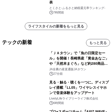
表
とくさと-ふるさと納税還元率ランキング-
7時間前
ライフスタイルの新着をもっと見る
テックの新着
もっと見る
「ＪＡタウン」で「魚の日限定セー
ル」を開催！長崎県産「黄金あなご」
や「天然本まぐろ」など約280商品を
販売！～毎月１０日の定例企画～
JA全農の産直通販JAタウン
27分前
見る・触る・聴くを一つに。ディスプ
レイ搭載「LL05」ワイヤレスイヤホ
ンで音楽体験をアップデート
LivelyLifeライブリーライフ株式会社
6時間前
プロeスポーツチーム『AXIZ WAVE』