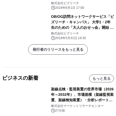
株式会社ビズリーチ
2018年6月1日 17:00
OB/OG訪問ネットワークサービス「ビ
ズリーチ・キャンパス」 大学1・2年
生のための「大人のおせっ会」開始 社
会人と「リアル」な生き方・働き方を
株式会社ビズリーチ
語る場を提供
2018年5月31日 19:30
発行者のリリースをもっと見る
ビジネスの新着
もっと見る
架線点検・監視装置の世界市場（2026
年～2032年）、市場規模（架線監視装
置、架線検知装置）・分析レポートを
発表
株式会社マーケットリサーチセンター
27分前