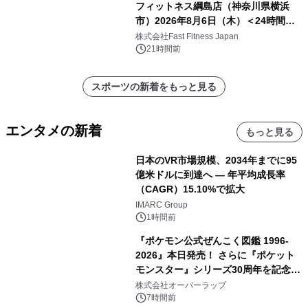
フィットネス綱島店（神奈川県横浜
市）2026年8月6日（木）＜24時間年
中無休のフィットネスジム＞
株式会社Fast Fitness Japan
21時間前
スポーツの新着をもっと見る
エンタメの新着
もっと見る
日本のVR市場規模、2034年までに95
億米ドルに到達へ ― 年平均成長率
（CAGR）15.10%で拡大
IMARC Group
1時間前
『ポケモン公式ぜんこく図鑑 1996-
2026』本日発売！ さらに『ポケット
モンスター』シリーズ30周年を記念し
た画集『ポケットモンスター ビジュア
株式会社オーバーラップ
ルアートブック』の発売決定！ 2026
7時間前