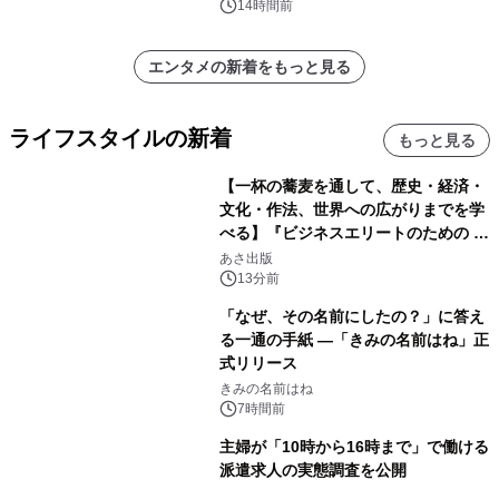
14時間前
エンタメの新着をもっと見る
ライフスタイルの新着
もっと見る
【一杯の蕎麦を通して、歴史・経済・
文化・作法、世界への広がりまでを学
べる】『ビジネスエリートのための 教
養としての蕎麦』2026年8月25日
あさ出版
（火）発売
13分前
「なぜ、その名前にしたの？」に答え
る一通の手紙 ―「きみの名前はね」正
式リリース
きみの名前はね
7時間前
主婦が「10時から16時まで」で働ける
派遣求人の実態調査を公開