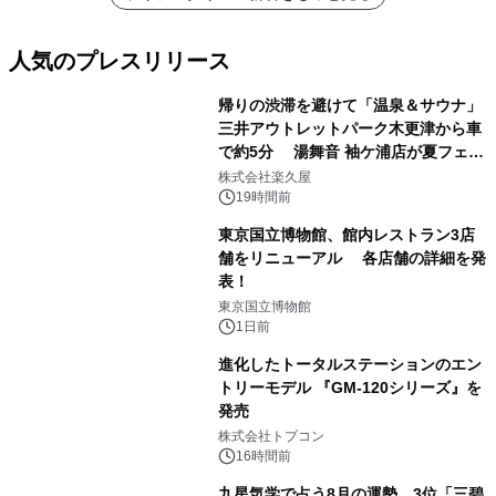
人気のプレスリリース
帰りの渋滞を避けて「温泉＆サウナ」
三井アウトレットパーク木更津から車
で約5分 湯舞音 袖ケ浦店が夏フェア
1
メニューを提供
株式会社楽久屋
19時間前
東京国立博物館、館内レストラン3店
舗をリニューアル 各店舗の詳細を発
表！
2
東京国立博物館
1日前
進化したトータルステーションのエン
トリーモデル 『GM-120シリーズ』を
発売
3
株式会社トプコン
16時間前
九星気学で占う8月の運勢、3位「三碧