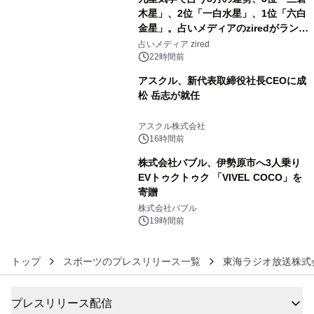
木星」、2位「一白水星」、1位「六白
金星」。占いメディアのziredがランキ
4
ングを発表
占いメディア zired
22時間前
アスクル、新代表取締役社長CEOに成
松 岳志が就任
5
アスクル株式会社
16時間前
株式会社バブル、伊勢原市へ3人乗り
EVトゥクトゥク 「VIVEL COCO」を
寄贈
6
株式会社バブル
19時間前
トップ
スポーツのプレスリリース一覧
東海ラジオ放送株式
プレスリリース配信