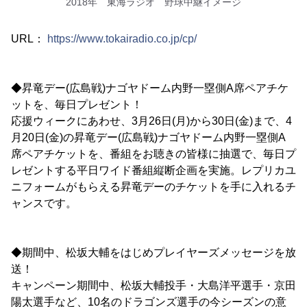
2018年 東海ラジオ 野球中継イメージ
URL：
https://www.tokairadio.co.jp/cp/
◆昇竜デー(広島戦)ナゴヤドーム内野一塁側A席ペアチケ
ットを、毎日プレゼント！
応援ウィークにあわせ、3月26日(月)から30日(金)まで、4
月20日(金)の昇竜デー(広島戦)ナゴヤドーム内野一塁側A
席ペアチケットを、番組をお聴きの皆様に抽選で、毎日プ
レゼントする平日ワイド番組縦断企画を実施。レプリカユ
ニフォームがもらえる昇竜デーのチケットを手に入れるチ
ャンスです。
◆期間中、松坂大輔をはじめプレイヤーズメッセージを放
送！
キャンペーン期間中、松坂大輔投手・大島洋平選手・京田
陽太選手など、10名のドラゴンズ選手の今シーズンの意