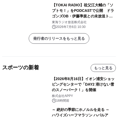
【TOKAI RADIO】祖父江大輔の「ソ
ブトモ！」をPODCASTで公開 ドラ
ゴンズOB・伊藤準規との未放送トー
クも配信
東海ラジオ放送株式会社
2026年7月6日 10:30
発行者のリリースをもっと見る
スポーツの新着
もっと見る
【2026年8月16日】イオン浦安ショッ
ピングセンターで「DAY2 溶けない雪
のスノーパーク！」を開催
株式会社APPY
16時間前
～ 絶好の季節にホノルルを走る ～
ハワイズハーフマラソン ハパルア