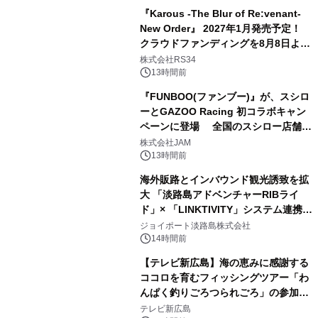
年12月18日（金）、3冊同時発売！
『Karous -The Blur of Re:venant-
New Order』 2027年1月発売予定！
クラウドファンディングを8月8日より
開始
株式会社RS34
13時間前
『FUNBOO(ファンブー)』が、スシロ
ーとGAZOO Racing 初コラボキャン
ペーンに登場 全国のスシロー店舗で
GR 4車種の FUNBOO(ミニカー)付き
株式会社JAM
メニューが展開されます
13時間前
海外販路とインバウンド観光誘致を拡
大 「淡路島アドベンチャーRIBライ
ド」× 「LINKTIVITY」システム連携を
開始！
ジョイポート淡路島株式会社
14時間前
【テレビ新広島】海の恵みに感謝する
ココロを育むフィッシングツアー「わ
んぱく釣りごろつられごろ」の参加小
学生を募集
テレビ新広島