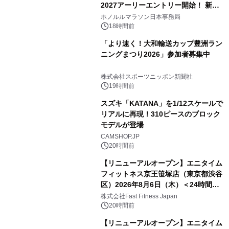
2027アーリーエントリー開始！ 新カ
テゴリー「ハパルアIKI(イキ)」(約
ホノルルマラソン日本事務局
13.4km)が登場
18時間前
「より速く！大和輸送カップ豊洲ラン
ニングまつり2026」参加者募集中
株式会社スポーツニッポン新聞社
19時間前
スズキ「KATANA」を1/12スケールで
リアルに再現！310ピースのブロック
モデルが登場
CAMSHOP.JP
20時間前
【リニューアルオープン】エニタイム
フィットネス京王笹塚店（東京都渋谷
区）2026年8月6日（木）＜24時間年
中無休のフィットネスジム＞
株式会社Fast Fitness Japan
20時間前
【リニューアルオープン】エニタイム