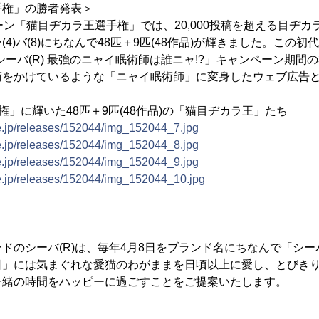
手権」の勝者発表＞
ーン「猫目ヂカラ王選手権」では、20,000投稿を超える目ヂ
4)バ(8)にちなんで48匹＋9匹(48作品)が輝きました。この初
「シーバ(R) 最強のニャイ眠術師は誰ニャ!?」キャンペーン期間の
術をかけているような「ニャイ眠術師」に変身したウェブ広告
権」に輝いた48匹＋9匹(48作品)の「猫目ヂカラ王」たち
ne.jp/releases/152044/img_152044_7.jpg
ne.jp/releases/152044/img_152044_8.jpg
ne.jp/releases/152044/img_152044_9.jpg
ne.jp/releases/152044/img_152044_10.jpg
ドのシーバ(R)は、毎年4月8日をブランド名にちなんで「シ
」には気まぐれな愛猫のわがままを日頃以上に愛し、とびきりの
一緒の時間をハッピーに過ごすことをご提案いたします。