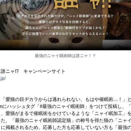
最強のニャイ眠術師は誰ニャ！？
誰ニャ!? キャンペーンサイト
jp/
、「愛猫の目ヂカラからは逃れられない、もはや催眠術…！」
nstagramにハッシュタグ「#最強のニャイ眠術師」をつけて投稿し
と、愛猫がまるで催眠術をかけているような「ニャイ眠加工」
また、「最強のニャイ眠術師認定猫」の称号を得た猫の「ニャ
トに掲載されるため、応募した方も応募していない方も「最強