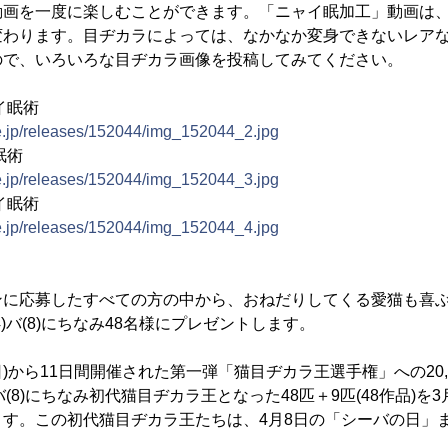
動画を一度に楽しむことができます。「ニャイ眠加工」動画は
変わります。目ヂカラによっては、なかなか変身できないレア
ので、いろいろな目ヂカラ画像を投稿してみてください。
イ眠術
ne.jp/releases/152044/img_152044_2.jpg
眠術
ne.jp/releases/152044/img_152044_3.jpg
イ眠術
ne.jp/releases/152044/img_152044_4.jpg
に応募したすべての方の中から、おねだりしてくる愛猫も喜ぶ「
)バ(8)にちなみ48名様にプレゼントします。
日)から11日間開催された第一弾「猫目ヂカラ王選手権」への20
バ(8)にちなみ初代猫目ヂカラ王となった48匹＋9匹(48作品)を
ます。この初代猫目ヂカラ王たちは、4月8日の「シーバの日」