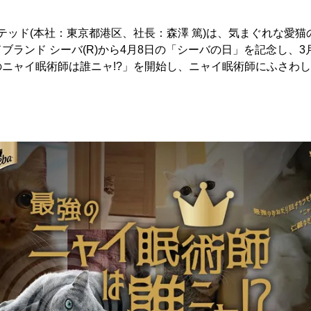
ミテッド(本社：東京都港区、社長：森澤 篤)は、気まぐれな愛
ブランド シーバ(R)から4月8日の「シーバの日」を記念し、3月
ニャイ眠術師は誰ニャ!?」を開始し、ニャイ眠術師にふさわ