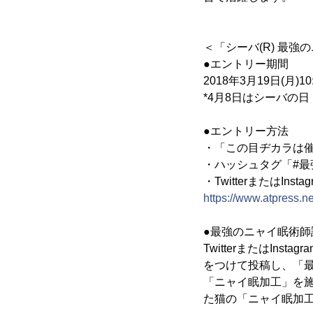
＜「シーバ(R) 最強
●エントリー期間
2018年3月19日(月)10
*4月8日はシーバの日
●エントリー方法
・「この目ヂカラは
・ハッシュタグ「#
・TwitterまたはInst
https://www.atpress.
●最強のニャイ眠術師
TwitterまたはI
をつけて投稿し、「
「ニャイ眠加工」を
た猫の「ニャイ眠加