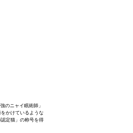
#最強のニャイ眠術師」
術をかけているような
師認定猫」の称号を得