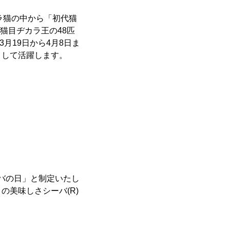
カラ猫の中から「初代猫
代猫目ヂカラ王の48匹
3月19日から4月8日ま
として活躍します。
ーバの日」と制定いたし
美味しさシーバ(R)