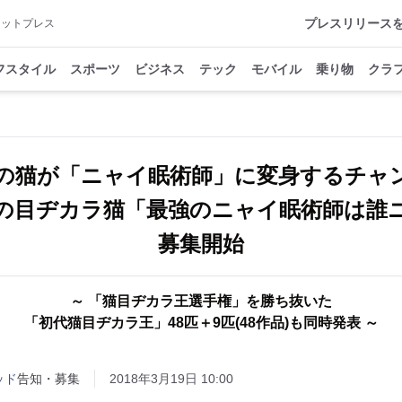
プレスリリース
アットプレス
フスタイル
スポーツ
ビジネス
テック
モバイル
乗り物
クラ
の猫が「ニャイ眠術師」に変身するチャ
の目ヂカラ猫「最強のニャイ眠術師は誰ニ
募集開始
～ 「猫目ヂカラ王選手権」を勝ち抜いた
「初代猫目ヂカラ王」48匹＋9匹(48作品)も同時発表 ～
ッド
告知・募集
2018年3月19日 10:00