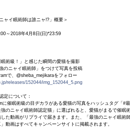
のニャイ眠術師は誰ニャ!?」概要＞
:00～2018年4月8日(日)*23:59
催眠術級！」と感じた瞬間の愛猫を撮影
最強のニャイ眠術師」をつけて写真を投稿
agramで、@sheba_mejikaraをフォロー
ne.jp/releases/152044/img_152044_5.png
認定について：
nstagramに催眠術級の目ヂカラがある愛猫の写真をハッシュタグ「
最強のニャイ眠術師認定猫」に選ばれると、愛猫がまるで催眠
施した動画がリプライで届きます。また、「最強のニャイ眠術
工」動画はすべてキャンペーンサイトに掲載されます。