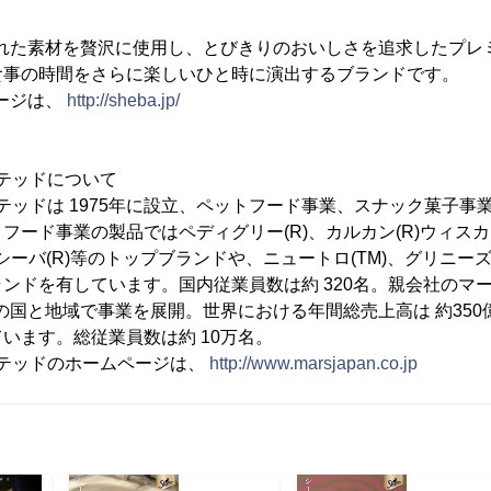
された素材を贅沢に使用し、とびきりのおいしさを追求したプレ
食事の時間をさらに楽しいひと時に演出するブランドです。
ページは、
http://sheba.jp/
ミテッドについて
ミテッドは 1975年に設立、ペットフード事業、スナック菓子事
フード事業の製品ではペディグリー(R)、カルカン(R)ウィスカ
)、シーバ(R)等のトップブランドや、ニュートロ(TM)、グリニーズ
ンドを有しています。国内従業員数は約 320名。親会社のマー
上の国と地域で事業を展開。世界における年間総売上高は 約35
います。総従業員数は約 10万名。
ミテッドのホームページは、
http://www.marsjapan.co.jp