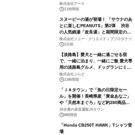
1
事例を株式会社アースが公開
株式会社アース
11時間前
スヌーピーの湯が登場！ 「サウナのあ
とに楽しむPEANUTS」第2弾 渋谷
の人気銭湯「改良湯」と期間限定のコ
2
ラボレーション サウナイキタイコラ
株式会社ソニー・クリエイティブプロダクツ
ボグッズも発売決定！
2日前
【淡路島】愛犬と一緒に過ごせる宿
で、一緒に泊まり、一緒にご飯 愛犬専
用の淡路島グルメ、ドッグランにミニ
3
プール グランピングとトレーラーハウ
株式会社ぷらど
スの2施設で
13時間前
「ＪＡタウン」で「魚の日限定セー
ル」を開催！長崎県産「黄金あなご」
や「天然本まぐろ」など約280商品を
4
販売！～毎月１０日の定例企画～
JA全農の産直通販JAタウン
8時間前
「Honda CB250T HAWK」Tシャツ登
場