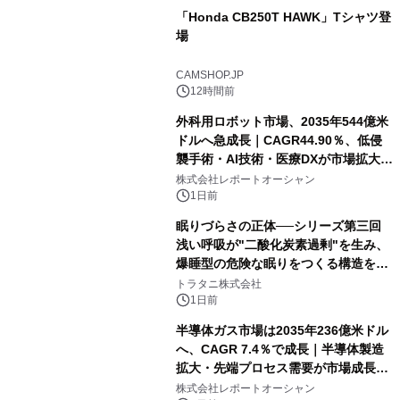
「Honda CB250T HAWK」Tシャツ登
場
CAMSHOP.JP
12時間前
外科用ロボット市場、2035年544億米
ドルへ急成長｜CAGR44.90％、低侵
襲手術・AI技術・医療DXが市場拡大を
牽引
株式会社レポートオーシャン
1日前
眠りづらさの正体──シリーズ第三回
浅い呼吸が"二酸化炭素過剰"を生み、
爆睡型の危険な眠りをつくる構造を解
説
トラタニ株式会社
1日前
半導体ガス市場は2035年236億米ドル
へ、CAGR 7.4％で成長｜半導体製造
拡大・先端プロセス需要が市場成長を
加速
株式会社レポートオーシャン