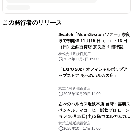
この発行者のリリース
Swatch「MoonSwatch ツアー」奈良
県で初開催 11 月15 日（土）・16 日
（日）近鉄百貨店 奈良店 １階特設会
場
株式会社近鉄百貨店
2025年11月7日 15:00
「EXPO 2027 オフィシャルポップア
ップストア あべのハルカス店」
株式会社近鉄百貨店
2025年10月28日 14:00
あべのハルカス近鉄本店 台湾・嘉義ス
ペシャルティコーヒー試飲プロモーシ
ョン 10月18日(土)２階ウエルカムガレ
リアにて開催
株式会社近鉄百貨店
2025年10月17日 16:00