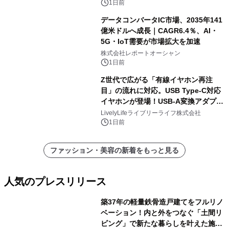
1日前
データコンバータIC市場、2035年141
億米ドルへ成長｜CAGR6.4％、AI・
5G・IoT需要が市場拡大を加速
株式会社レポートオーシャン
1日前
Z世代で広がる「有線イヤホン再注
目」の流れに対応。USB Type-C対応
イヤホンが登場！USB-A変換アダプタ
ー付きでスマホからパソコンまで幅広
LivelyLifeライブリーライフ株式会社
く活用可能
1日前
ファッション・美容の新着をもっと見る
人気のプレスリリース
築37年の軽量鉄骨造戸建てをフルリノ
ベーション！内と外をつなぐ「土間リ
ビング」で新たな暮らしを叶えた施工