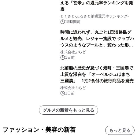
える『玄米』の還元率ランキングを発
表
とくさと-ふるさと納税還元率ランキング-
15時間前
時間に追われず、丸ごと1日淡路島グ
ルメと観光、レジャー施設で クラブハ
ウスのようなプールと、変わった形の
サウナも 「THE BOXY AWAJI」のお
株式会社ぷらど
得な素泊まり連泊プランで
1日前
北前船の歴史が息づく港町・三国湊で
上質な滞在を 「オーベルジュほまち
三國湊」 1泊2食付の旅行商品を発売
株式会社ぷらど
1日前
グルメの新着をもっと見る
ファッション・美容の新着
もっと見る