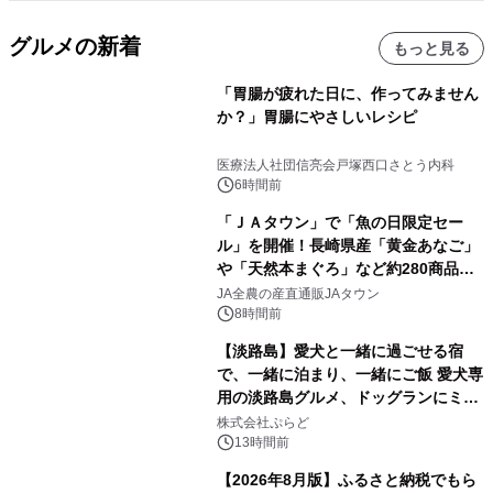
グルメの新着
もっと見る
「胃腸が疲れた日に、作ってみません
か？」胃腸にやさしいレシピ
医療法人社団信亮会戸塚西口さとう内科
6時間前
「ＪＡタウン」で「魚の日限定セー
ル」を開催！長崎県産「黄金あなご」
や「天然本まぐろ」など約280商品を
販売！～毎月１０日の定例企画～
JA全農の産直通販JAタウン
8時間前
【淡路島】愛犬と一緒に過ごせる宿
で、一緒に泊まり、一緒にご飯 愛犬専
用の淡路島グルメ、ドッグランにミニ
プール グランピングとトレーラーハウ
株式会社ぷらど
スの2施設で
13時間前
【2026年8月版】ふるさと納税でもら