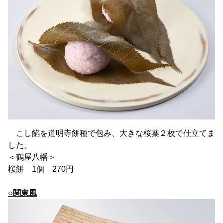
こし餡を道明寺餅種で包み、大きな桜葉２枚で仕立てま
した。
＜鶴屋八幡＞
桜餅 1個 270円
○関東風