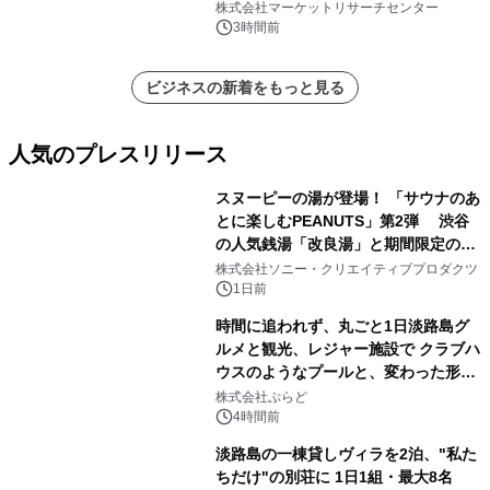
キシステム、その他）・分析レポート
株式会社マーケットリサーチセンター
を発表
3時間前
ビジネスの新着をもっと見る
人気のプレスリリース
スヌーピーの湯が登場！ 「サウナのあ
とに楽しむPEANUTS」第2弾 渋谷
の人気銭湯「改良湯」と期間限定のコ
1
ラボレーション サウナイキタイコラ
株式会社ソニー・クリエイティブプロダクツ
ボグッズも発売決定！
1日前
時間に追われず、丸ごと1日淡路島グ
ルメと観光、レジャー施設で クラブハ
ウスのようなプールと、変わった形の
2
サウナも 「THE BOXY AWAJI」のお
株式会社ぷらど
得な素泊まり連泊プランで
4時間前
淡路島の一棟貸しヴィラを2泊、"私た
ちだけ"の別荘に 1日1組・最大8名