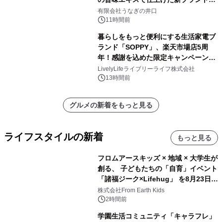
「井口の誉」誕生
有限会社うなぎの井口
11時間前
暮らしをもっと便利にする生活家電ブ
ランド「SOPPY」、楽天市場店5周
年！感謝を込めた限定キャンペーンを
8月10日より開催
LivelyLifeライブリーライフ株式会社
13時間前
グルメの新着をもっと見る
ライフスタイルの新着
もっと見る
フロムアースキッズ × 地域 × 大学生が
創る、 子どもたちの「自育」イベント
「諸福ジーク×Lifehug」 を8月23日
(日)開催
株式会社From Earth Kids
2時間前
学園生活コミュニティ「キャラフレ」