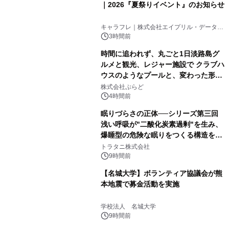
｜2026『夏祭りイベント』のお知らせ
キャラフレ｜株式会社エイプリル・データ・
デザインズ
3時間前
時間に追われず、丸ごと1日淡路島グ
ルメと観光、レジャー施設で クラブハ
ウスのようなプールと、変わった形の
サウナも 「THE BOXY AWAJI」のお
株式会社ぷらど
得な素泊まり連泊プランで
4時間前
眠りづらさの正体──シリーズ第三回
浅い呼吸が"二酸化炭素過剰"を生み、
爆睡型の危険な眠りをつくる構造を解
説
トラタニ株式会社
9時間前
【名城大学】ボランティア協議会が熊
本地震で募金活動を実施
学校法人 名城大学
9時間前