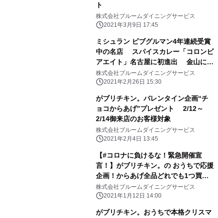
ト
株式会社ブルームダイニングサービス
2021年3月9日 17:45
ミシュラン ビブグルマン4年連続受賞
中の名店 スパイスカレー「コロンビ
アエイト」名古屋に初進出 金山にオ
ープン
株式会社ブルームダイニングサービス
2021年2月26日 15:30
がブリチキン。バレンタイン企画“チ
ョコからあげ”プレゼント 2/12～
2/14御来店のお客様対象
株式会社ブルームダイニングサービス
2021年2月4日 13:45
【#コロナに負けるな！緊急開催宣
言！】がブリチキン。の おうちで応援
企画！からあげ全品どれでも1つ買う
と、 1つ無料「Buy1,Get1 Free!」
株式会社ブルームダイニングサービス
1/9(土)開始！！
2021年1月12日 14:00
がブリチキン。おうちで本格クリスマ