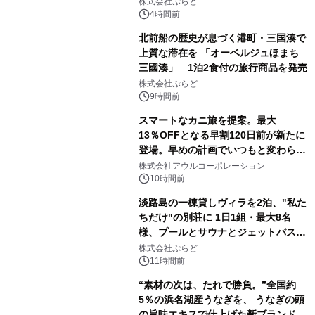
株式会社ぷらど
得な素泊まり連泊プランで
4時間前
北前船の歴史が息づく港町・三国湊で
上質な滞在を 「オーベルジュほまち
三國湊」 1泊2食付の旅行商品を発売
株式会社ぷらど
9時間前
スマートなカニ旅を提案。最大
13％OFFとなる早割120日前が新たに
登場。早めの計画でいつもと変わらぬ
大人の冬旅を。ー夕日ヶ浦温泉「佳松
株式会社アウルコーポレーション
苑 別邸ふうか」ー
10時間前
淡路島の一棟貸しヴィラを2泊、"私た
ちだけ"の別荘に 1日1組・最大8名
様、プールとサウナとジェットバス付
きで Villa Mon Temps AWAJIの連泊
株式会社ぷらど
素泊りプラン
11時間前
“素材の次は、たれで勝負。”全国約
5％の浜名湖産うなぎを、 うなぎの頭
の旨味エキスで仕上げた新ブランド