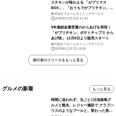
スチキンが味わえる 「がブリマス
BOX」、「おうちでがブリチキン。セ
ット」 予約販売実施中 ～クリスマ
株式会社ブルームダイニングサービス
スプレゼントが当たる SNSキャンペー
2020年12月15日 11:45
ンも実施～
9年連続金賞受賞のからあげを再現！
「がブリチキン。ポテトチップス から
あげ味」 12月8日より販売スタート
株式会社ブルームダイニングサービス
2020年12月7日 14:00
発行者のリリースをもっと見る
グルメの新着
もっと見る
時間に追われず、丸ごと1日淡路島グ
ルメと観光、レジャー施設で クラブハ
ウスのようなプールと、変わった形の
サウナも 「THE BOXY AWAJI」のお