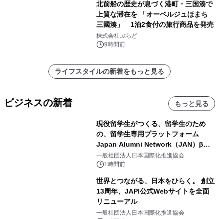
北前船の歴史が息づく港町・三国湊で
上質な滞在を 「オーベルジュほまち
三國湊」 1泊2食付の旅行商品を発売
株式会社ぷらど
9時間前
ライフスタイルの新着をもっと見る
ビジネスの新着
もっと見る
現役留学生がつくる、留学生のため
の、留学生専用プラットフォーム
Japan Alumni Network（JAN）β版
をリリース
一般社団法人日本国際化推進協会
1時間前
世界とつながる、日本をひらく。 創立
13周年、JAPI公式Webサイトを全面
リニューアル
一般社団法人日本国際化推進協会