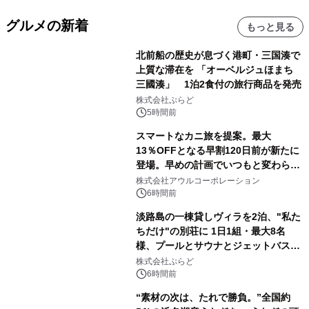
グルメの新着
もっと見る
北前船の歴史が息づく港町・三国湊で
上質な滞在を 「オーベルジュほまち
三國湊」 1泊2食付の旅行商品を発売
株式会社ぷらど
5時間前
スマートなカニ旅を提案。最大
13％OFFとなる早割120日前が新たに
登場。早めの計画でいつもと変わらぬ
大人の冬旅を。ー夕日ヶ浦温泉「佳松
株式会社アウルコーポレーション
苑 別邸ふうか」ー
6時間前
淡路島の一棟貸しヴィラを2泊、"私た
ちだけ"の別荘に 1日1組・最大8名
様、プールとサウナとジェットバス付
きで Villa Mon Temps AWAJIの連泊
株式会社ぷらど
素泊りプラン
6時間前
“素材の次は、たれで勝負。”全国約