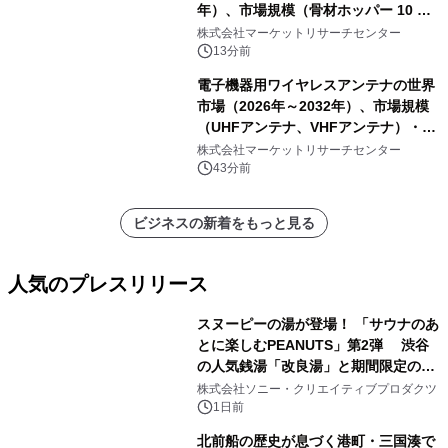
年）、市場規模（骨材ホッパー 10 m³
以下、骨材ホッパー 10 m³～12 m³、
株式会社マーケットリサーチセンター
骨材ホッパー 12 m³以上）・分析レポ
13分前
ートを発表
電子機器用ワイヤレスアンテナの世界
市場（2026年～2032年）、市場規模
（UHFアンテナ、VHFアンテナ）・分
析レポートを発表
株式会社マーケットリサーチセンター
43分前
ビジネスの新着をもっと見る
人気のプレスリリース
スヌーピーの湯が登場！ 「サウナのあ
とに楽しむPEANUTS」第2弾 渋谷
の人気銭湯「改良湯」と期間限定のコ
1
ラボレーション サウナイキタイコラ
株式会社ソニー・クリエイティブプロダクツ
ボグッズも発売決定！
1日前
北前船の歴史が息づく港町・三国湊で