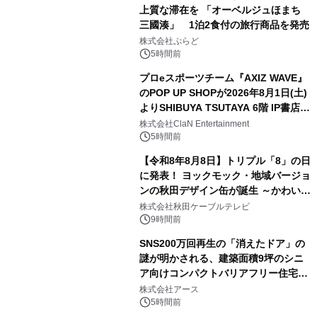
上質な滞在を 「オーベルジュほまち
三國湊」 1泊2食付の旅行商品を発売
2
株式会社ぷらど
5時間前
プロeスポーツチーム『AXIZ WAVE』
のPOP UP SHOPが2026年8月1日(土)
よりSHIBUYA TSUTAYA 6階 IP書店で
3
開催決定！！
株式会社ClaN Entertainment
5時間前
【令和8年8月8日】トリプル「8」の日
に発表！ ヨックモック・地域バージョ
ンの秋田デザイン缶が誕生 ～かわいい
4
秋田犬の子犬と秋田の四季と名所を巡
株式会社秋田ケーブルテレビ
るパッケージ～ 9月1日(火)秋田県内で
9時間前
販売開始
SNS200万回再生の「消えたドア」の
謎が明かされる、建築面積9坪のシニ
ア向けコンパクトバリアフリー住宅が
5
誕生
株式会社アース
5時間前