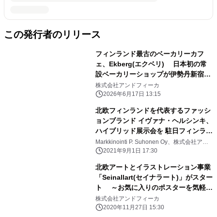
この発行者のリリース
フィンランド最古のベーカリーカフ
ェ、Ekberg(エクベリ) 日本初の常
設ベーカリーショップが伊勢丹新宿店
にオープン
株式会社アンドフィーカ
2026年6月17日 13:15
北欧フィンランドを代表するファッシ
ョンブランド イヴァナ・ヘルシンキ、
ハイブリッド展示会を 駐日フィンラン
ド大使館 メッツァ・パビリオンで開
Markkinointi P. Suhonen Oy、株式会社アン
ドフィーカ
催
2021年9月1日 17:30
北欧アートとイラストレーション事業
「Seinallart(セイナラート)」がスター
ト ～お気に入りのポスターを気軽に
飾る楽しみを～
株式会社アンドフィーカ
2020年11月27日 15:30