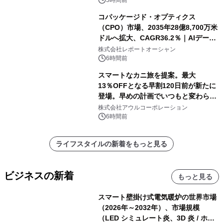
コパッケージド・オプティクス
（CPO）市場、2035年28億8,700万米
ドルへ拡大、CAGR36.2％｜AIデータ
センター・高速光通信需要が成長を加
株式会社レポートオーシャン
速
6時間前
スマートなカニ旅を提案。最大
13％OFFとなる早割120日前が新たに
登場。早めの計画でいつもと変わらぬ
大人の冬旅を。ー夕日ヶ浦温泉「佳松
株式会社アウルコーポレーション
苑 別邸ふうか」ー
6時間前
ライフスタイルの新着をもっと見る
ビジネスの新着
もっと見る
スマート壁掛け式電気暖炉の世界市場
（2026年～2032年）、市場規模
（LED シミュレート炎、3D 炎 / ホロ