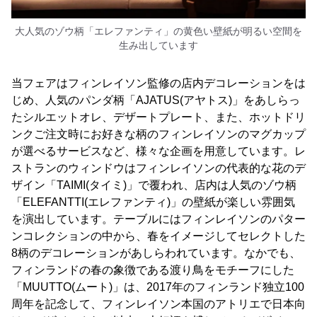
大人気のゾウ柄「エレファンティ」の黄色い壁紙が明るい空間を
生み出しています
当フェアはフィンレイソン監修の店内デコレーションをは
じめ、人気のパンダ柄「AJATUS(アヤトス)」をあしらっ
たシルエットオレ、デザートプレート、また、ホットドリ
ンクご注文時にお好きな柄のフィンレイソンのマグカップ
が選べるサービスなど、様々な企画を用意しています。レ
ストランのウィンドウはフィンレイソンの代表的な花のデ
ザイン「TAIMI(タイミ)」で覆われ、店内は人気のゾウ柄
「ELEFANTTI(エレファンティ)」の壁紙が楽しい雰囲気
を演出しています。テーブルにはフィンレイソンのパター
ンコレクションの中から、春をイメージしてセレクトした
8柄のデコレーションがあしらわれています。なかでも、
フィンランドの春の象徴である渡り鳥をモチーフにした
「MUUTTO(ムート)」は、2017年のフィンランド独立100
周年を記念して、フィンレイソン本国のアトリエで日本向