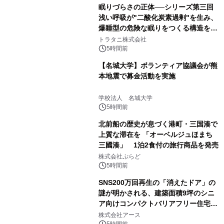
眠りづらさの正体──シリーズ第三回
浅い呼吸が"二酸化炭素過剰"を生み、
爆睡型の危険な眠りをつくる構造を解
説
トラタニ株式会社
5時間前
【名城大学】ボランティア協議会が熊
本地震で募金活動を実施
学校法人 名城大学
5時間前
北前船の歴史が息づく港町・三国湊で
上質な滞在を 「オーベルジュほまち
三國湊」 1泊2食付の旅行商品を発売
株式会社ぷらど
5時間前
SNS200万回再生の「消えたドア」の
謎が明かされる、建築面積9坪のシニ
ア向けコンパクトバリアフリー住宅が
誕生
株式会社アース
5時間前