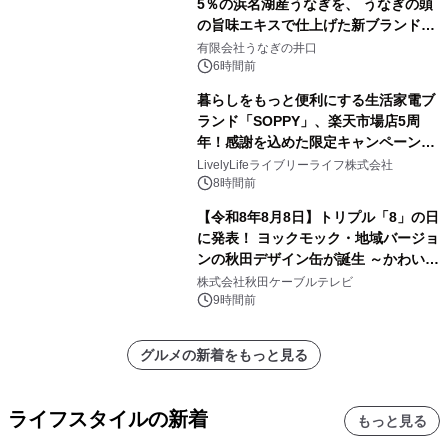
5％の浜名湖産うなぎを、 うなぎの頭
の旨味エキスで仕上げた新ブランド
「井口の誉」誕生
有限会社うなぎの井口
6時間前
暮らしをもっと便利にする生活家電ブ
ランド「SOPPY」、楽天市場店5周
年！感謝を込めた限定キャンペーンを
8月10日より開催
LivelyLifeライブリーライフ株式会社
8時間前
【令和8年8月8日】トリプル「8」の日
に発表！ ヨックモック・地域バージョ
ンの秋田デザイン缶が誕生 ～かわいい
秋田犬の子犬と秋田の四季と名所を巡
株式会社秋田ケーブルテレビ
るパッケージ～ 9月1日(火)秋田県内で
9時間前
販売開始
グルメの新着をもっと見る
ライフスタイルの新着
もっと見る