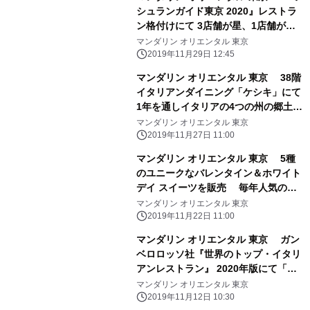
シュランガイド東京 2020』レストラ
ン格付けにて 3店舗が星、1店舗がビ
ブグルマン評価を獲得 ホテル格付け
マンダリン オリエンタル 東京
は13年連続で最高ランク
2019年11月29日 12:45
マンダリン オリエンタル 東京 38階
イタリアンダイニング「ケシキ」にて
1年を通しイタリアの4つの州の郷土料
理を味わう 「マンジャーレ イタリ
マンダリン オリエンタル 東京
ア！」を2020年1月より実施
2019年11月27日 11:00
マンダリン オリエンタル 東京 5種
のユニークなバレンタイン＆ホワイト
デイ スイーツを販売 毎年人気の
「プロムナード」2020年版のほか、2
マンダリン オリエンタル 東京
つの新作も登場！
2019年11月22日 11:00
マンダリン オリエンタル 東京 ガン
ベロロッソ社『世界のトップ・イタリ
アンレストラン』 2020年版にて「ピ
ッツァバー on 38th」が最高評価3ス
マンダリン オリエンタル 東京
ライス受賞
2019年11月12日 10:30