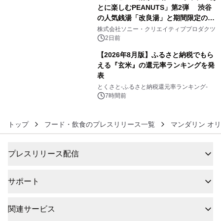
とに楽しむPEANUTS」第2弾 渋谷
の人気銭湯「改良湯」と期間限定のコ
5
ラボレーション サウナイキタイコラ
株式会社ソニー・クリエイティブプロダクツ
ボグッズも発売決定！
2日前
【2026年8月版】ふるさと納税でもら
える『玄米』の還元率ランキングを発
表
6
とくさと-ふるさと納税還元率ランキング-
7時間前
トップ
フード・飲食のプレスリリース一覧
マンダリン オリ
プレスリリース配信
サポート
関連サービス