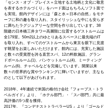
「センス・オブ・プレイス＝立地する土地柄と文化に敬意
を表するホテルづくり」をハード面はもちろんソフト面で
も実現。館内デザインには「森と水＝日本の自然」をモチ
ーフに和の趣を取り入れ、スタイリッシュな中にも安らぎ
に満ちたラグジュアリーな空間を作り出しています。38
階建の日本橋三井タワー高層階に位置するゲストルームは
全179室。50m2以上のゆとりあるスペースに最先端のIT
を取り入れ、すべてのゲストルームから東京を眼下に見渡
す眺望をお楽しみいただけます。館内には、充実した施設
と数々の受賞歴を誇る直営スパ、12の料飲施設、グラン
ドボールルーム(1)、バンケットルーム(4)、ミーティング
ルーム(6)、チャペルなどを完備しています。開業以来
数々の世界的な賞やランキングに輝いていますが、主なも
のとして以下があげられます。
2018年、4年連続で米国の格付け会社『フォーブス・トラ
ベルガイド』より、「ホテル部門」・「スパ部門」共に最
高評価の5つ星を獲得。
2017年、『コンデナストトラベラーUS 』より「ゴールド