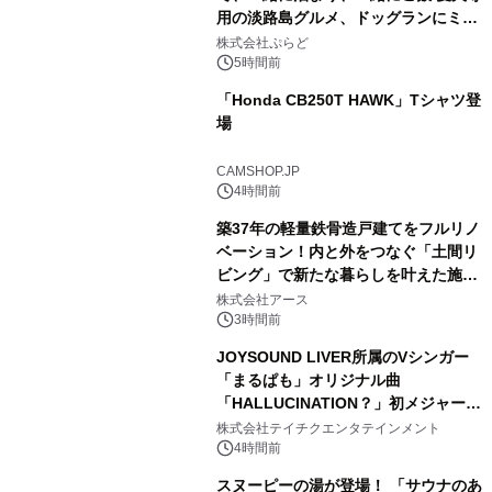
用の淡路島グルメ、ドッグランにミニ
1
プール グランピングとトレーラーハウ
株式会社ぷらど
スの2施設で
5時間前
「Honda CB250T HAWK」Tシャツ登
場
2
CAMSHOP.JP
4時間前
築37年の軽量鉄骨造戸建てをフルリノ
ベーション！内と外をつなぐ「土間リ
ビング」で新たな暮らしを叶えた施工
3
事例を株式会社アースが公開
株式会社アース
3時間前
JOYSOUND LIVER所属のVシンガー
「まるぱも」オリジナル曲
「HALLUCINATION？」初メジャー配
4
信リリース決定！
株式会社テイチクエンタテインメント
4時間前
スヌーピーの湯が登場！ 「サウナのあ