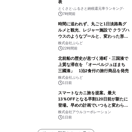
表
とくさと-ふるさと納税還元率ランキング-
7時間前
時間に追われず、丸ごと1日淡路島グ
ルメと観光、レジャー施設で クラブハ
ウスのようなプールと、変わった形の
サウナも 「THE BOXY AWAJI」のお
株式会社ぷらど
得な素泊まり連泊プランで
22時間前
北前船の歴史が息づく港町・三国湊で
上質な滞在を 「オーベルジュほまち
三國湊」 1泊2食付の旅行商品を発売
株式会社ぷらど
1日前
スマートなカニ旅を提案。最大
13％OFFとなる早割120日前が新たに
登場。早めの計画でいつもと変わらぬ
大人の冬旅を。ー夕日ヶ浦温泉「佳松
株式会社アウルコーポレーション
苑 別邸ふうか」ー
1日前