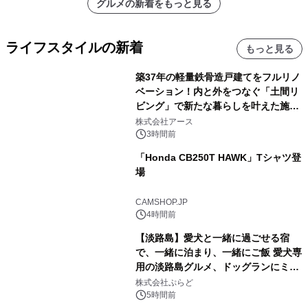
グルメの新着をもっと見る
ライフスタイルの新着
もっと見る
築37年の軽量鉄骨造戸建てをフルリノ
ベーション！内と外をつなぐ「土間リ
ビング」で新たな暮らしを叶えた施工
事例を株式会社アースが公開
株式会社アース
3時間前
「Honda CB250T HAWK」Tシャツ登
場
CAMSHOP.JP
4時間前
【淡路島】愛犬と一緒に過ごせる宿
で、一緒に泊まり、一緒にご飯 愛犬専
用の淡路島グルメ、ドッグランにミニ
プール グランピングとトレーラーハウ
株式会社ぷらど
スの2施設で
5時間前