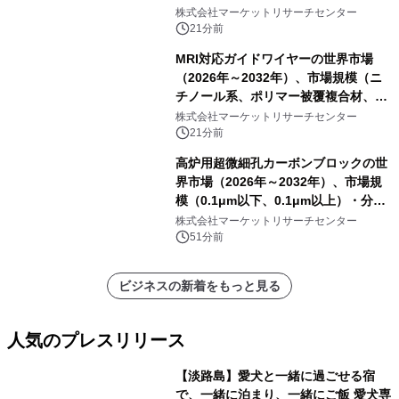
ートを発表
株式会社マーケットリサーチセンター
21分前
MRI対応ガイドワイヤーの世界市場
（2026年～2032年）、市場規模（ニ
チノール系、ポリマー被覆複合材、そ
の他）・分析レポートを発表
株式会社マーケットリサーチセンター
21分前
高炉用超微細孔カーボンブロックの世
界市場（2026年～2032年）、市場規
模（0.1μm以下、0.1μm以上）・分析
レポートを発表
株式会社マーケットリサーチセンター
51分前
ビジネスの新着をもっと見る
人気のプレスリリース
【淡路島】愛犬と一緒に過ごせる宿
で、一緒に泊まり、一緒にご飯 愛犬専