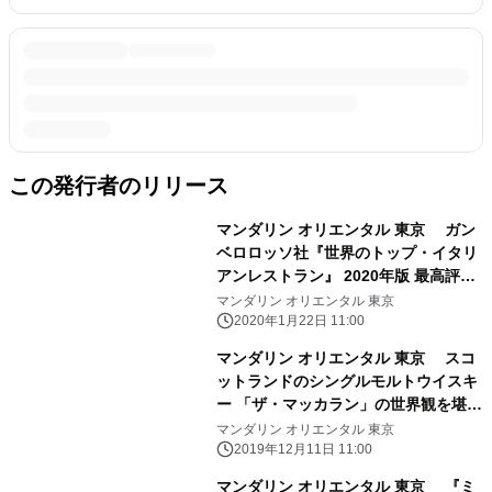
この発行者のリリース
マンダリン オリエンタル 東京 ガン
ベロロッソ社『世界のトップ・イタリ
アンレストラン』 2020年版 最高評価
獲得 「ピッツァバー on 38th」のピ
マンダリン オリエンタル 東京
ッツァ生地を一新！ ～3月からは通年
2020年1月22日 11:00
で、日本の旬の食材を使用するイベン
マンダリン オリエンタル 東京 スコ
トを実施～
ットランドのシングルモルトウイスキ
ー 「ザ・マッカラン」の世界観を堪能
できるポップアップバー 「The
マンダリン オリエンタル 東京
Macallan at Mandarin Bar」をオープ
2019年12月11日 11:00
ン
マンダリン オリエンタル 東京 『ミ