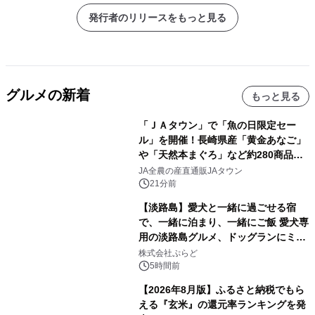
発行者のリリースをもっと見る
グルメの新着
もっと見る
「ＪＡタウン」で「魚の日限定セー
ル」を開催！長崎県産「黄金あなご」
や「天然本まぐろ」など約280商品を
販売！～毎月１０日の定例企画～
JA全農の産直通販JAタウン
21分前
【淡路島】愛犬と一緒に過ごせる宿
で、一緒に泊まり、一緒にご飯 愛犬専
用の淡路島グルメ、ドッグランにミニ
プール グランピングとトレーラーハウ
株式会社ぷらど
スの2施設で
5時間前
【2026年8月版】ふるさと納税でもら
える『玄米』の還元率ランキングを発