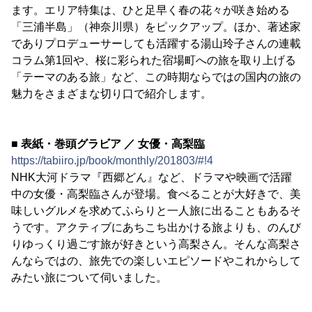
ます。エリア特集は、ひと足早く春の花々が咲き始める
「三浦半島」（神奈川県）をピックアップ。ほか、著述家
でありプロデューサーしても活躍する湯山玲子さんの連載
コラム第1回や、桜に彩られた宿場町への旅を取り上げる
「テーマのある旅」など、この時期ならではの国内の旅の
魅力をさまざまな切り口で紹介します。
■ 表紙・巻頭グラビア ／ 女優・高梨臨
https://tabiiro.jp/book/monthly/201803/#!4
NHK大河ドラマ『西郷どん』など、ドラマや映画で活躍
中の女優・高梨臨さんが登場。食べることが大好きで、美
味しいグルメを求めてふらりと一人旅に出ることもあるそ
うです。アクティブにあちこち出かける旅よりも、のんび
りゆっくり過ごす旅が好きという高梨さん。そんな高梨さ
んならではの、旅先での楽しいエピソードやこれからして
みたい旅について伺いました。