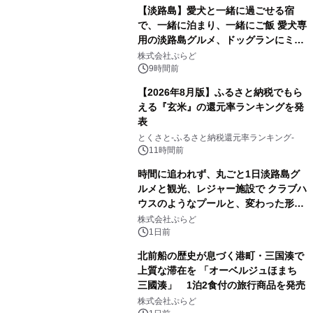
【淡路島】愛犬と一緒に過ごせる宿
で、一緒に泊まり、一緒にご飯 愛犬専
用の淡路島グルメ、ドッグランにミニ
プール グランピングとトレーラーハウ
株式会社ぷらど
スの2施設で
9時間前
【2026年8月版】ふるさと納税でもら
える『玄米』の還元率ランキングを発
表
とくさと-ふるさと納税還元率ランキング-
11時間前
時間に追われず、丸ごと1日淡路島グ
ルメと観光、レジャー施設で クラブハ
ウスのようなプールと、変わった形の
サウナも 「THE BOXY AWAJI」のお
株式会社ぷらど
得な素泊まり連泊プランで
1日前
北前船の歴史が息づく港町・三国湊で
上質な滞在を 「オーベルジュほまち
三國湊」 1泊2食付の旅行商品を発売
株式会社ぷらど