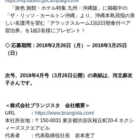
https://my.tabiiro.jp/campaign/204
「旅色 旅館・ホテル特集 九州・沖縄版」に掲載中の
「ザ・リッツ・カールトン沖縄」より、沖縄本島屈指の美
しい名護湾を望む「デラックスルーム1泊2日朝食付ペア
宿泊券」を1組2名様にプレゼント！
◇ 応募期間：2018年2月26日（月）～ 2018年3月25日
（日）
次号、2018年4月号（3月26日公開）の表紙は、河北麻友
子さんです。
＜株式会社ブランジスタ 会社概要＞
URL ：
https://www.brangista.com/
本社所在地：〒150-0031 東京都渋谷区桜丘町20-4 ネクシ
ィーズスクエアビル
代表者 ：代表取締役社長 岩本恵了