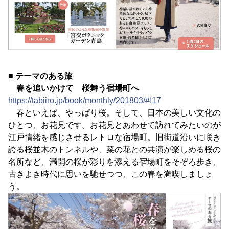
■ テーマのある旅
春を追いかけて 桜舞う宿場町へ
https://tabiiro.jp/book/monthly/201803/#!17
春といえば、やっぱり桜。そして、日本の美しい文化の
ひとつ、お花見です。お花見とあわせて訪れてみたいのが
江戸情緒を感じさせるレトロな宿場町。旧街道沿いに咲き
誇る桜並木のトンネルや、菜の花との共演が楽しめる桜の
名所など、満開の桜が彩りを添える宿場町をそぞろ歩き、
古きよき時代に思いを馳せつつ、この春を満喫しましょ
う。