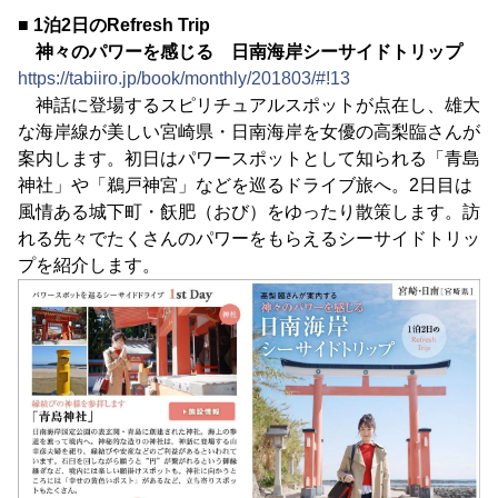
■ 1泊2日のRefresh Trip
神々のパワーを感じる 日南海岸シーサイドトリップ
https://tabiiro.jp/book/monthly/201803/#!13
神話に登場するスピリチュアルスポットが点在し、雄大
な海岸線が美しい宮崎県・日南海岸を女優の高梨臨さんが
案内します。初日はパワースポットとして知られる「青島
神社」や「鵜戸神宮」などを巡るドライブ旅へ。2日目は
風情ある城下町・飫肥（おび）をゆったり散策します。訪
れる先々でたくさんのパワーをもらえるシーサイドトリッ
プを紹介します。