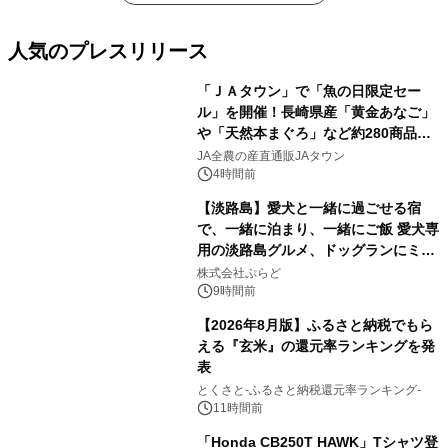
人気のプレスリリース
「ＪＡタウン」で「魚の日限定セー
ル」を開催！長崎県産「黄金あなご」
や「天然本まぐろ」など約280商品を
1
販売！～毎月１０日の定例企画～
JA全農の産直通販JAタウン
4時間前
【淡路島】愛犬と一緒に過ごせる宿
で、一緒に泊まり、一緒にご飯 愛犬専
用の淡路島グルメ、ドッグランにミニ
2
プール グランピングとトレーラーハウ
株式会社ぷらど
スの2施設で
9時間前
【2026年8月版】ふるさと納税でもら
える『玄米』の還元率ランキングを発
表
3
とくさと-ふるさと納税還元率ランキング-
11時間前
「Honda CB250T HAWK」Tシャツ登