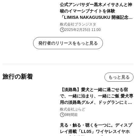
公式アンバサダー黒木メイサさんと神
秘のイマーシブナイトを体験
「LIMISA NAKAGUSUKU 開催記念レ
セプション」実施レポート
株式会社ブランジスタ
2025年2月25日 11:00
発行者のリリースをもっと見る
旅行の新着
もっと見る
【淡路島】愛犬と一緒に過ごせる宿
で、一緒に泊まり、一緒にご飯 愛犬専
用の淡路島グルメ、ドッグランにミニ
プール グランピングとトレーラーハウ
株式会社ぷらど
スの2施設で
9時間前
見る・触る・聴くを一つに。ディスプ
レイ搭載「LL05」ワイヤレスイヤホ