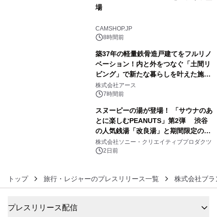
場
4
CAMSHOP.JP
8時間前
築37年の軽量鉄骨造戸建てをフルリノ
ベーション！内と外をつなぐ「土間リ
ビング」で新たな暮らしを叶えた施工
5
事例を株式会社アースが公開
株式会社アース
7時間前
スヌーピーの湯が登場！ 「サウナのあ
とに楽しむPEANUTS」第2弾 渋谷
の人気銭湯「改良湯」と期間限定のコ
6
ラボレーション サウナイキタイコラ
株式会社ソニー・クリエイティブプロダクツ
ボグッズも発売決定！
2日前
トップ
旅行・レジャーのプレスリリース一覧
株式会社ブラ
プレスリリース配信