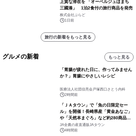
上質な滞在を 「オーベルジュほまち
三國湊」 1泊2食付の旅行商品を発売
株式会社ぷらど
1日前
旅行の新着をもっと見る
グルメの新着
もっと見る
「胃腸が疲れた日に、作ってみません
か？」胃腸にやさしいレシピ
医療法人社団信亮会戸塚西口さとう内科
2時間前
「ＪＡタウン」で「魚の日限定セー
ル」を開催！長崎県産「黄金あなご」
や「天然本まぐろ」など約280商品を
販売！～毎月１０日の定例企画～
JA全農の産直通販JAタウン
4時間前