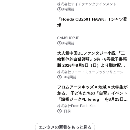
信リリース決定！
株式会社テイチクエンタテインメント
8時間前
「Honda CB250T HAWK」Tシャツ登
場
CAMSHOP.JP
8時間前
大人気中国BLファンタジー小説 『二
哈和他的白猫師尊』5巻・6巻電子書籍
版 2026年8月9日（日）より順次配信
開始
株式会社ソニー・ミュージックソリューショ
ンズ
19時間前
フロムアースキッズ × 地域 × 大学生が
創る、 子どもたちの「自育」イベント
「諸福ジーク×Lifehug」 を8月23日
(日)開催
株式会社From Earth Kids
1日前
エンタメの新着をもっと見る