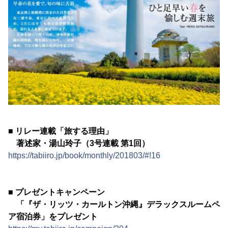
■ リレー連載「旅する理由」
著述家・湯山玲子（3号連載 第1回）
https://tabiiro.jp/book/monthly/201803/#!16
■ プレゼントキャンペーン
「『ザ・リッツ・カールトン沖縄』デラックスルームペ
ア宿泊券」をプレゼント