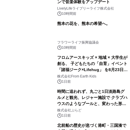
ンで音楽体験をアップデート
LivelyLifeライブリーライフ株式会社
10時間前
熊本の花を、熊本の希望へ。
フラワーライフ振興協議会
10時間前
フロムアースキッズ × 地域 × 大学生が
創る、 子どもたちの「自育」イベント
「諸福ジーク×Lifehug」 を8月23日
(日)開催
株式会社From Earth Kids
1日前
時間に追われず、丸ごと1日淡路島グ
ルメと観光、レジャー施設で クラブハ
ウスのようなプールと、変わった形の
サウナも 「THE BOXY AWAJI」のお
株式会社ぷらど
得な素泊まり連泊プランで
1日前
北前船の歴史が息づく港町・三国湊で