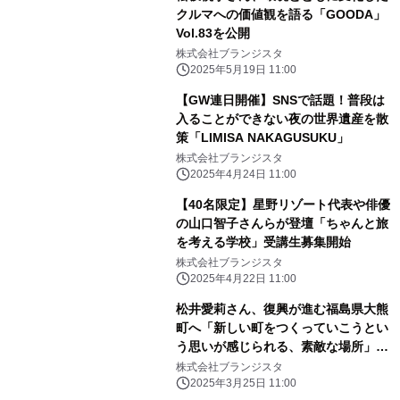
クルマへの価値観を語る「GOODA」
Vol.83を公開
株式会社ブランジスタ
2025年5月19日 11:00
【GW連日開催】SNSで話題！普段は
入ることができない夜の世界遺産を散
策「LIMISA NAKAGUSUKU」
株式会社ブランジスタ
2025年4月24日 11:00
【40名限定】星野リゾート代表や俳優
の山口智子さんらが登壇「ちゃんと旅
を考える学校」受講生募集開始
株式会社ブランジスタ
2025年4月22日 11:00
松井愛莉さん、復興が進む福島県大熊
町へ「新しい町をつくっていこうとい
う思いが感じられる、素敵な場所」
「月刊 旅色」4月号公開
株式会社ブランジスタ
2025年3月25日 11:00