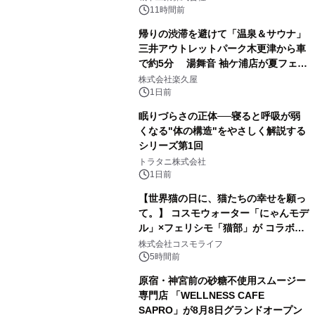
ぐっと豊かに
11時間前
帰りの渋滞を避けて「温泉＆サウナ」
三井アウトレットパーク木更津から車
で約5分 湯舞音 袖ケ浦店が夏フェア
3
メニューを提供
株式会社楽久屋
1日前
眠りづらさの正体──寝ると呼吸が弱
くなる"体の構造"をやさしく解説する
シリーズ第1回
4
トラタニ株式会社
1日前
【世界猫の日に、猫たちの幸せを願っ
て。】 コスモウォーター「にゃんモデ
ル」×フェリシモ「猫部」が コラボキ
5
ャンペーンを実施
株式会社コスモライフ
5時間前
原宿・神宮前の砂糖不使用スムージー
専門店 「WELLNESS CAFE
SAPRO」が8月8日グランドオープン