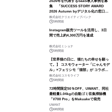
2026年を代表するSaaS導入事例を募
集 「SUCCESS STORY AWARD
2026 Autumn byデジタル化の窓口」
開催
株式会社クリエイティブバンク
5時間前
Instagram販売ツールを活用し、3日
間で売上約4,300万円を達成
株式会社ミショナ
5時間前
【世界猫の日に、猫たちの幸せを願っ
て。】 コスモウォーター「にゃんモデ
ル」×フェリシモ「猫部」が コラボキ
ャンペーンを実施
株式会社コスモライフ
5時間前
72時間限定50％OFF、UWANT、同社
最軽量1.04kgの自動ゴミ収集掃除機
「V700 Pro」をMakuakeで発売
UWANT
6時間前