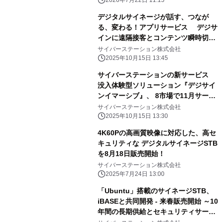
デジタルサイネージが話す、つなが
る、変わる！アプリサービス デジサ
インに遠隔接客とコンテンツ瞬時切替
の新機能を追加 ～2025年11月提供
サイバーステーション株式会社
開始～
2025年10月15日 13:45
サイバーステーションの新サービス
没入体験型ソリューション『デジサイ
ンイマーシブ』、 8市場で11月サービ
ス開始
サイバーステーション株式会社
2025年10月15日 13:30
4K60Pの高画質映像に対応した、高セ
キュリティな デジタルサイネージSTB
を8月18日販売開始！
サイバーステーション株式会社
2025年7月24日 13:00
「Ubuntu」搭載のサイネージSTB、
iBASEと共同開発 - 来春販売開始 ～10
年間の長期供給とセキュリティサービ
スを実現する 業界初※のSTB～