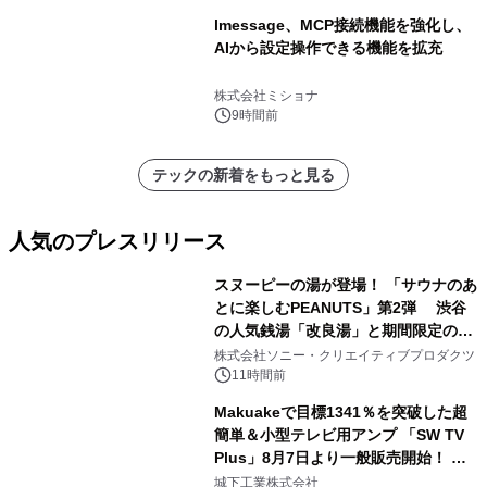
lmessage、MCP接続機能を強化し、
AIから設定操作できる機能を拡充
株式会社ミショナ
9時間前
テックの新着をもっと見る
人気のプレスリリース
スヌーピーの湯が登場！ 「サウナのあ
とに楽しむPEANUTS」第2弾 渋谷
の人気銭湯「改良湯」と期間限定のコ
1
ラボレーション サウナイキタイコラ
株式会社ソニー・クリエイティブプロダクツ
ボグッズも発売決定！
11時間前
Makuakeで目標1341％を突破した超
簡単＆小型テレビ用アンプ 「SW TV
Plus」8月7日より一般販売開始！ ケ
2
ーブル1本つなぐだけ、テレビの音が
城下工業株式会社