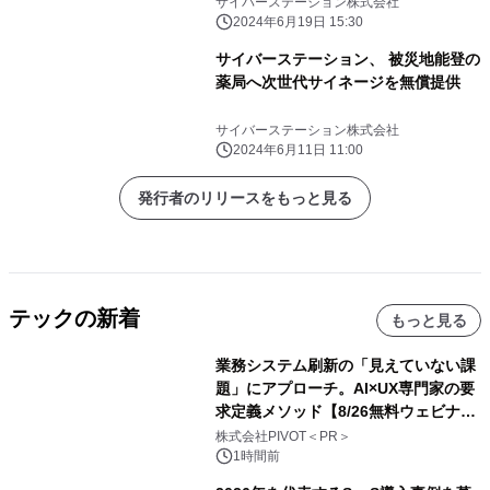
サイバーステーション株式会社
2024年6月19日 15:30
サイバーステーション、 被災地能登の
薬局へ次世代サイネージを無償提供
サイバーステーション株式会社
2024年6月11日 11:00
発行者のリリースをもっと見る
テックの新着
もっと見る
業務システム刷新の「見えていない課
題」にアプローチ。AI×UX専門家の要
求定義メソッド【8/26無料ウェビナ
ー】株式会社PIVOT
株式会社PIVOT＜PR＞
1時間前