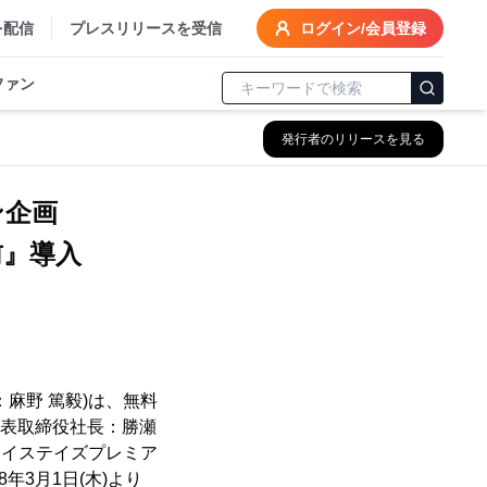
を配信
プレスリリースを受信
ログイン/会員登録
ファン
発行者のリリースを見る
ョン企画
前』導入
麻野 篤毅)は、無料
、代表取締役社長：勝瀬
ルマイステイズプレミア
3月1日(木)より