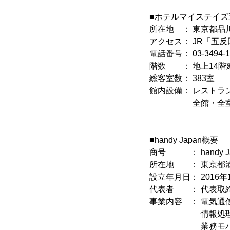
■ホテルマイステイズ
所在地 ： 東京都品川
アクセス： JR「五反
電話番号： 03-3494
階数 ： 地上14階
総客室数： 383室
館内設備： レストラ
全館・全室無料W
■handy Japan概要
商号 ： handy J
所在地 ： 東京都港区
設立年月日： 2016年
代表者 ： 代表取締
事業内容 ： 電気通
情報処理サービ
業務モバイル