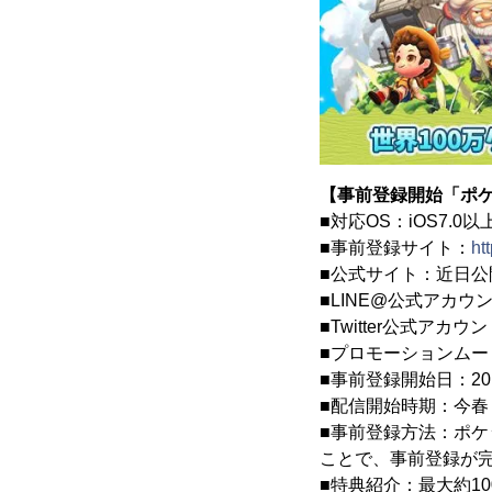
【事前登録開始「ポ
■対応OS：iOS7.0以上／
■事前登録サイト：
ht
■公式サイト：近日公
■LINE@公式アカウ
■Twitter公式アカウ
■プロモーションムー
■事前登録開始日：20
■配信開始時期：今春
■事前登録方法：ポケッ
ことで、事前登録が
■特典紹介：最大約1