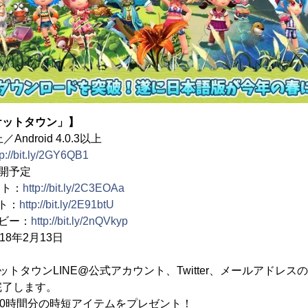
ケットタウン」】
Android 4.0.3以上
tp://bit.ly/2GY6QB1
開予定
ント：
http://bit.ly/2C3EOAa
ント：
http://bit.ly/2E91btU
ビー：
http://bit.ly/2nQVkyp
18年2月13日
トタウンLINE@公式アカウント、Twitter、メールアドレ
完了します。
00時間分の時短アイテムをプレゼント！