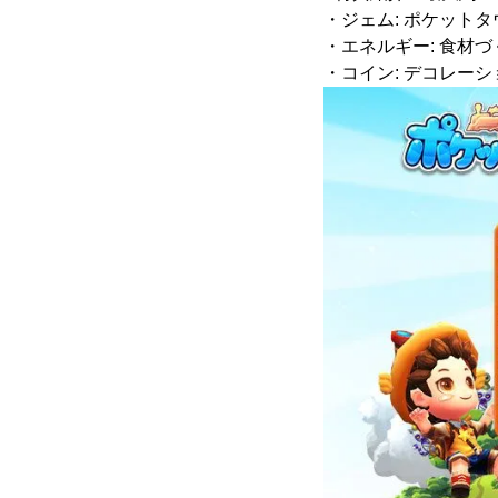
・ジェム: ポケット
・エネルギー: 食材
・コイン: デコレー