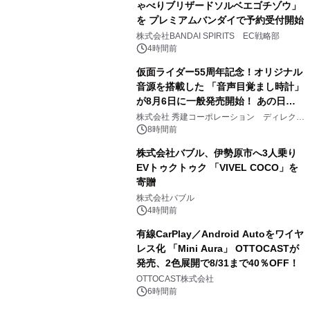
ゃべりブリザードソルベエゴチゾウ」
を プレミアムバンダイで予約受付開始
3
株式会社BANDAI SPIRITS EC戦略部
4時間前
仮面ライダー55周年記念！オリジナル
音源を搭載した 「音声目覚まし時計」
が8月6日に一般発売開始！ あの日の
4
大興奮が今甦る
株式会社 秀建コーポレーション ディレクト
アートギャラリー
8時間前
株式会社バブル、伊勢原市へ3人乗り
EVトゥクトゥク 「VIVEL COCO」を
寄贈
5
株式会社バブル
4時間前
有線CarPlay／Android Autoをワイヤ
レス化 「Mini Aura」 OTTOCASTが
発売、2色展開で8/31まで40％OFF！
6
OTTOCAST株式会社
6時間前