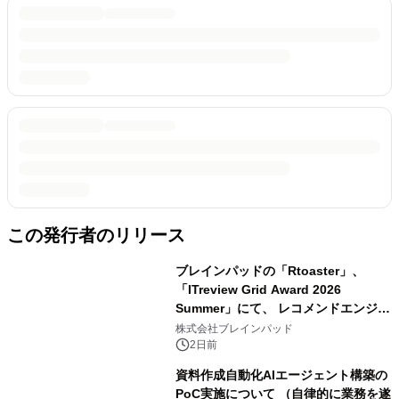
この発行者のリリース
ブレインパッドの「Rtoaster」、
「ITreview Grid Award 2026
Summer」にて、 レコメンドエンジン
部門およびDMPツール部門の最高位
株式会社ブレインパッド
「Leader」を23期連続受賞
2日前
資料作成自動化AIエージェント構築の
PoC実施について （自律的に業務を遂