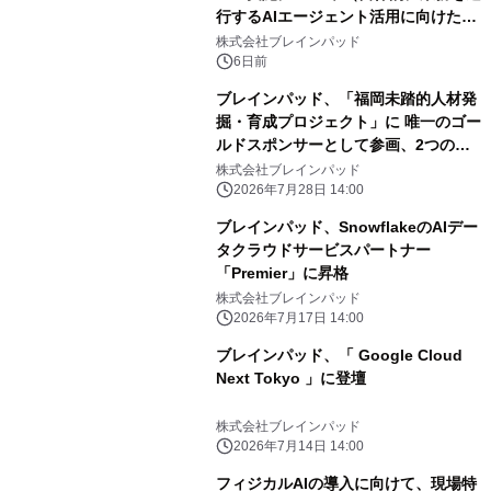
行するAIエージェント活用に向けた取
組み）
株式会社ブレインパッド
6日前
ブレインパッド、「福岡未踏的人材発
掘・育成プロジェクト」に 唯一のゴー
ルドスポンサーとして参画、2つの開
発課題で異能の発掘を開始
株式会社ブレインパッド
2026年7月28日 14:00
ブレインパッド、SnowflakeのAIデー
タクラウドサービスパートナー
「Premier」に昇格
株式会社ブレインパッド
2026年7月17日 14:00
ブレインパッド、「 Google Cloud
Next Tokyo 」に登壇
株式会社ブレインパッド
2026年7月14日 14:00
フィジカルAIの導入に向けて、現場特