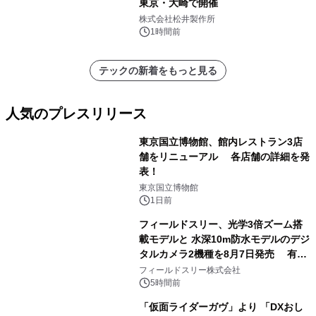
東京・大崎で開催
株式会社松井製作所
1時間前
テックの新着をもっと見る
人気のプレスリリース
東京国立博物館、館内レストラン3店
舗をリニューアル 各店舗の詳細を発
表！
1
東京国立博物館
1日前
フィールドスリー、光学3倍ズーム搭
載モデルと 水深10m防水モデルのデジ
タルカメラ2機種を8月7日発売 有効
2
約1300万画素、用途別に選べるコンデ
フィールドスリー株式会社
ジ新登場
5時間前
「仮面ライダーガヴ」より 「DXおし