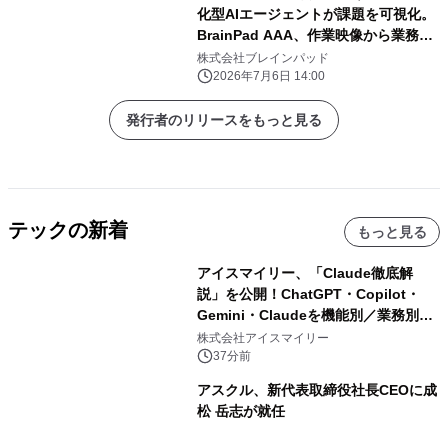
化型AIエージェントが課題を可視化。
BrainPad AAA、作業映像から業務改
善を支援する「COROKO Analytics」
株式会社ブレインパッド
を提供開始
2026年7月6日 14:00
発行者のリリースをもっと見る
テックの新着
もっと見る
アイスマイリー、「Claude徹底解
説」を公開！ChatGPT・Copilot・
Gemini・Claudeを機能別／業務別に
比較―自社に合う生成AIの選び方がわ
株式会社アイスマイリー
かる実践ガイド
37分前
アスクル、新代表取締役社長CEOに成
松 岳志が就任