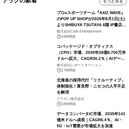
テックの新着
もっと見る
プロeスポーツチーム『AXIZ WAVE』
のPOP UP SHOPが2026年8月1日(土)
よりSHIBUYA TSUTAYA 6階 IP書店で
開催決定！！
株式会社ClaN Entertainment
16時間前
コパッケージド・オプティクス
（CPO）市場、2035年28億8,700万米
ドルへ拡大、CAGR36.2％｜AIデータ
センター・高速光通信需要が成長を加
株式会社レポートオーシャン
速
17時間前
北海道の採用代行「リクルーティブ」
体制強化！富良野・ニセコの人手不足
を解消
クウカン株式会社
18時間前
データコンバータIC市場、2035年141
億米ドルへ成長｜CAGR6.4％、AI・
5G・IoT需要が市場拡大を加速