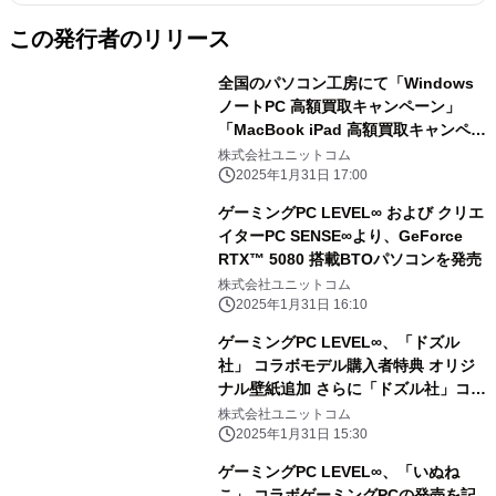
この発行者のリリース
全国のパソコン工房にて「Windows
ノートPC 高額買取キャンペーン」
「MacBook iPad 高額買取キャンペー
ン」を 2月1日から2月28日まで期間限
株式会社ユニットコム
定で同時開催！ 対象商品の買取が最終
2025年1月31日 17:00
査定額から最大5,000円増額！ 「中古
ゲーミングPC LEVEL∞ および クリエ
の日」開催日なら更に10％増額！
イターPC SENSE∞より、GeForce
RTX™ 5080 搭載BTOパソコンを発売
株式会社ユニットコム
2025年1月31日 16:10
ゲーミングPC LEVEL∞、「ドズル
社」 コラボモデル購入者特典 オリジ
ナル壁紙追加 さらに「ドズル社」コラ
ボPC購入時に使える 5,000円OFF
株式会社ユニットコム
WEBクーポン配布
2025年1月31日 15:30
ゲーミングPC LEVEL∞、「いぬね
こ」 コラボゲーミングPCの発売を記