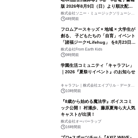
版 2026年8月9日（日）より順次配信
開始
株式会社ソニー・ミュージックソリューショ
ンズ
4時間前
フロムアースキッズ × 地域 × 大学生が
創る、 子どもたちの「自育」イベント
「諸福ジーク×Lifehug」 を8月23日
(日)開催
株式会社From Earth Kids
9時間前
学園生活コミュニティ「キャラフレ」
｜2026『夏祭りイベント』のお知らせ
キャラフレ｜株式会社エイプリル・データ・
デザインズ
10時間前
『8歳から始める魔法学』ボイスコミ
ック公開！ 村瀬歩、藤原夏海ら大人気
キャストが出演！
株式会社オーバーラップ
16時間前
プロeスポーツチーム『AXIZ WAVE』