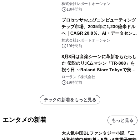
株式会社レポートオーシャン
18時間前
プロセッサおよびコンピューティング
チップ市場、2035年に1,230億米ドル
へ｜CAGR 20.8％、AI・データセンタ
ー需要が成長を牽引
株式会社レポートオーシャン
19時間前
8月8日は音楽シーンに革新をもたらし
た 伝説のリズムマシン「TR-808」を
祝う日 ～Roland Store Tokyoで実機
を展示しての 記念キャンペーンを開
ローランド株式会社
催 英国ラジオ「NTS」の 特別プログ
19時間前
ラムや、「TR-808」を愛する伝説的
アーティストを フィーチャーしたアニ
テックの新着をもっと見る
メーションを公開～
エンタメの新着
もっと見る
大人気中国BLファンタジー小説 『二
哈和他的白猫師尊』5巻・6巻電子書籍