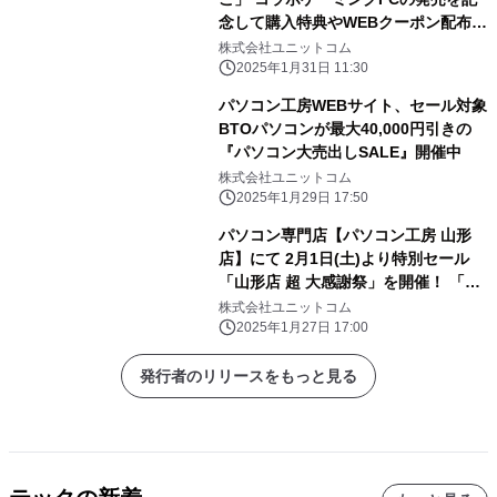
念して購入特典やWEBクーポン配布
さらに、サイン入りコラボPCが当たる
株式会社ユニットコム
キャンペーン実施
2025年1月31日 11:30
パソコン工房WEBサイト、セール対象
BTOパソコンが最大40,000円引きの
『パソコン大売出しSALE』開催中
株式会社ユニットコム
2025年1月29日 17:50
パソコン専門店【パソコン工房 山形
店】にて 2月1日(土)より特別セール
「山形店 超 大感謝祭」を開催！ 「オ
ススメ即納パソコン」を豊富に取り揃
株式会社ユニットコム
え！ 更に「PCパーツ・周辺機器等の
2025年1月27日 17:00
セール商品」を記念プライスにてご奉
仕！
発行者のリリースをもっと見る