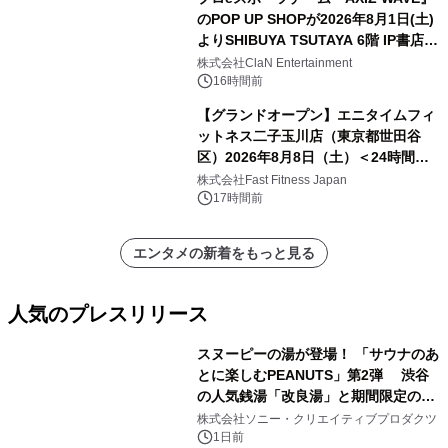
のPOP UP SHOPが2026年8月1日(土)
よりSHIBUYA TSUTAYA 6階 IP書店で
開催決定！！
株式会社ClaN Entertainment
16時間前
【グランドオープン】エニタイムフィ
ットネス二子玉川店（東京都世田谷
区）2026年8月8日（土）＜24時間年
中無休のフィットネスジム＞
株式会社Fast Fitness Japan
17時間前
エンタメの新着をもっと見る
人気のプレスリリース
スヌーピーの湯が登場！ 「サウナのあ
とに楽しむPEANUTS」第2弾 渋谷
の人気銭湯「改良湯」と期間限定のコ
1
ラボレーション サウナイキタイコラ
株式会社ソニー・クリエイティブプロダクツ
ボグッズも発売決定！
1日前