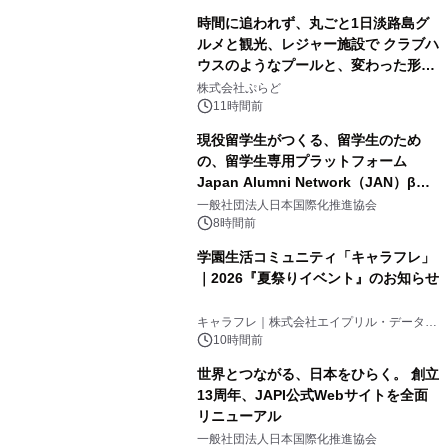
時間に追われず、丸ごと1日淡路島グ
ルメと観光、レジャー施設で クラブハ
ウスのようなプールと、変わった形の
2
サウナも 「THE BOXY AWAJI」のお
株式会社ぷらど
得な素泊まり連泊プランで
11時間前
現役留学生がつくる、留学生のため
の、留学生専用プラットフォーム
Japan Alumni Network（JAN）β版
3
をリリース
一般社団法人日本国際化推進協会
8時間前
学園生活コミュニティ「キャラフレ」
｜2026『夏祭りイベント』のお知らせ
4
キャラフレ｜株式会社エイプリル・データ・
デザインズ
10時間前
世界とつながる、日本をひらく。 創立
13周年、JAPI公式Webサイトを全面
リニューアル
5
一般社団法人日本国際化推進協会