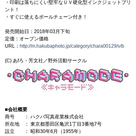
・印刷は落ちにくい堅牢なＵＶ硬化型インクジェットプリ
ント！
・すぐに使えるボールチェーン付き！
発売開始日：2018年03月下旬
定価：オープン価格
URL：
http://m.hakubaphoto.jp/category/chara00129/v/b
(C) あfろ・芳文社／野外活動サークル
■会社概要
商号 ： ハクバ写真産業株式会社
所在地 ： 東京都墨田区亀沢1丁目3番地7号
設立 ： 昭和30年6月（1955年）