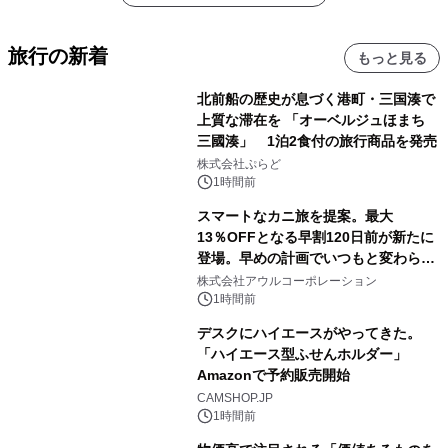
旅行の新着
もっと見る
北前船の歴史が息づく港町・三国湊で
上質な滞在を 「オーベルジュほまち
三國湊」 1泊2食付の旅行商品を発売
株式会社ぷらど
1時間前
スマートなカニ旅を提案。最大
13％OFFとなる早割120日前が新たに
登場。早めの計画でいつもと変わらぬ
大人の冬旅を。ー夕日ヶ浦温泉「佳松
株式会社アウルコーポレーション
苑 別邸ふうか」ー
1時間前
デスクにハイエースがやってきた。
「ハイエース型ふせんホルダー」
Amazonで予約販売開始
CAMSHOP.JP
1時間前