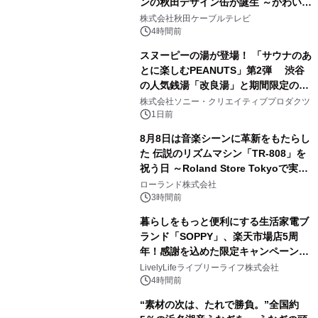
ンの秋田デザイン缶が誕生 ～かわいい
1
秋田犬の子犬と秋田の四季と名所を巡
株式会社秋田ケーブルテレビ
るパッケージ～ 9月1日(火)秋田県内で
4時間前
販売開始
スヌーピーの湯が登場！ 「サウナのあ
とに楽しむPEANUTS」第2弾 渋谷
の人気銭湯「改良湯」と期間限定のコ
2
ラボレーション サウナイキタイコラ
株式会社ソニー・クリエイティブプロダクツ
ボグッズも発売決定！
1日前
8月8日は音楽シーンに革新をもたらし
た 伝説のリズムマシン「TR-808」を
祝う日 ～Roland Store Tokyoで実機
3
を展示しての 記念キャンペーンを開
ローランド株式会社
催 英国ラジオ「NTS」の 特別プログ
3時間前
ラムや、「TR-808」を愛する伝説的
暮らしをもっと便利にする生活家電ブ
アーティストを フィーチャーしたアニ
ランド「SOPPY」、楽天市場店5周
メーションを公開～
年！感謝を込めた限定キャンペーンを
4
8月10日より開催
LivelyLifeライブリーライフ株式会社
4時間前
“素材の次は、たれで勝負。”全国約