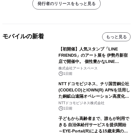
発行者のリリースをもっと見る
モバイルの新着
もっと見る
【初開催】人気スタンプ「LINE
FRIENDS」のアート展を 伊勢丹新宿
店で開催中。 個性豊かなLINE
FRIENDSの仲間たちが インテリアア
株式会社アートスペース
ートとして新たな魅力を発信。
1日前
NTTドコモビジネス、チリ国営銅公社
(CODELCO)とIOWN(R) APNを活用し
た銅鉱山遠隔オペレーション高度化に
向けた調査・実証を開始
NTTドコモビジネス株式会社
1日前
子どもから高齢者まで、誰もが利用で
きる 自治体給付サービスを提供開始
～EYE-Portal(R)による15歳未満の本