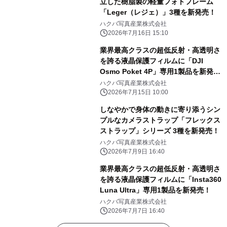
立した樹脂製の軽量フォトフレーム
「Leger（レジェ）」3種を新発売！
ハクバ写真産業株式会社
2026年7月16日 15:10
業界最高クラスの超低反射・高透明さ
を誇る液晶保護フィルムに「DJI
Osmo Poket 4P」専用1製品を新発
売！
ハクバ写真産業株式会社
2026年7月15日 10:00
しなやかで身体の動きに寄り添うシン
プルなカメラストラップ「フレックス
ストラップ」シリーズ 3種を新発売！
ハクバ写真産業株式会社
2026年7月9日 16:40
業界最高クラスの超低反射・高透明さ
を誇る液晶保護フィルムに「Insta360
Luna Ultra」専用1製品を新発売！
ハクバ写真産業株式会社
2026年7月7日 16:40