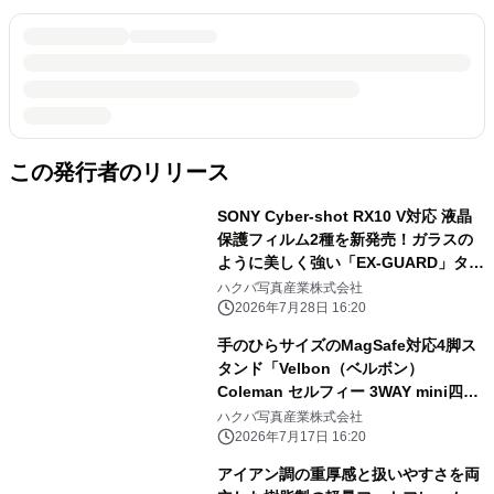
この発行者のリリース
SONY Cyber-shot RX10 V対応 液晶
保護フィルム2種を新発売！ガラスの
ように美しく強い「EX-GUARD」タイ
プと業界最高クラスの透明度を誇る
ハクバ写真産業株式会社
「III」タイプ
2026年7月28日 16:20
手のひらサイズのMagSafe対応4脚ス
タンド「Velbon（ベルボン）
Coleman セルフィー 3WAY mini四
脚」を新発売！
ハクバ写真産業株式会社
2026年7月17日 16:20
アイアン調の重厚感と扱いやすさを両