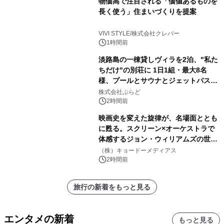
物価高で注目される「価値あるものを
長く使う」住まいづくりを提案
VIVI STYLE/株式会社クレバー
1時間前
淡路島の一棟貸しヴィラを2泊、"私た
ちだけ"の別荘に 1日1組・最大8名
様、プールとサウナとジェットバス付
きで Villa Mon Temps AWAJIの連泊
株式会社ぷらど
素泊りプラン
2時間前
映画史を変えた旋律が、名場面ととも
に甦る。スクリーン×オーケストラで
体感するジョン・ウィリアムズの世
界。ジョン・ウィリアムズ：シネマ・
（株）キョードーメディアス
スペクタキュラー・コンサート 開催決
2時間前
定！
旅行の新着をもっと見る
エンタメの新着
もっと見る