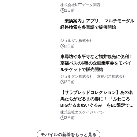
人認証と デジタルデバイド対策で実現
株式会社NTTデータ関西
～
2日前
「乗換案内」アプリ、 マルチモーダル
経路検索を多言語で提供開始
ジョルダン株式会社
2日前
東尋坊や永平寺など福井観光に便利！
京福バスの6種の企画乗車券をモバイ
ルチケットで販売開始
ジョルダン株式会社、京福バス株式会社
2日前
【サラブレッドコレクション】あの名
馬たちがだるまの姿に！ 「ふわころ
BIGだるまぬいぐるみ」をEC限定で受
注販売開始
株式会社エスケイジャパン
3日前
モバイルの新着をもっと見る