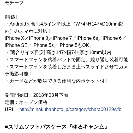
モチーフ
[特徴]
・Androidを含む4.5インチ以上（W74×H147×D10mm以
内）のスマホに対応！
iPhone X／iPhone 8／iPhone 7／iPhone 6s／iPhone 6／
iPhone SE／iPhone 5s／iPhone 5もOK。
・[適合サイズ目安] 高さ147×幅74×厚さ10mm以内
・スマートフォンを粘着パッドで固定、繰り返し装着可能
・スマートフォンを装着したまま上へスライドさせてカメ
ラ撮影可能！
・カードなどが収納できる便利な内ポケット付！
発売開始日：2018年03月下旬
定価：オープン価格
URL：
http://m.hakubaphoto.jp/category/chara00129/v/b
■スリムソフトパスケース『ゆるキャン△』