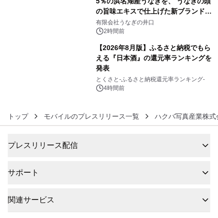
5％の浜名湖産うなぎを、 うなぎの頭
の旨味エキスで仕上げた新ブランド
5
「井口の誉」誕生
有限会社うなぎの井口
2時間前
【2026年8月版】ふるさと納税でもら
える『日本酒』の還元率ランキングを
発表
6
とくさと-ふるさと納税還元率ランキング-
4時間前
トップ
モバイルのプレスリリース一覧
ハクバ写真産業株式
プレスリリース配信
サポート
関連サービス