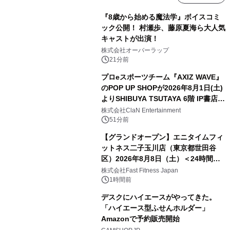
『8歳から始める魔法学』ボイスコミ
ック公開！ 村瀬歩、藤原夏海ら大人気
キャストが出演！
株式会社オーバーラップ
21分前
プロeスポーツチーム『AXIZ WAVE』
のPOP UP SHOPが2026年8月1日(土)
よりSHIBUYA TSUTAYA 6階 IP書店で
開催決定！！
株式会社ClaN Entertainment
51分前
【グランドオープン】エニタイムフィ
ットネス二子玉川店（東京都世田谷
区）2026年8月8日（土）＜24時間年
中無休のフィットネスジム＞
株式会社Fast Fitness Japan
1時間前
デスクにハイエースがやってきた。
「ハイエース型ふせんホルダー」
Amazonで予約販売開始