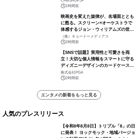
CAMSHOP.JP
1時間前
映画史を変えた旋律が、名場面ととも
に甦る。スクリーン×オーケストラで
体感するジョン・ウィリアムズの世
界。ジョン・ウィリアムズ：シネマ・
（株）キョードーメディアス
スペクタキュラー・コンサート 開催決
2時間前
定！
【SNSで話題】実用性と可愛さを両
立！大切な個人情報をスマートに守る
ディズニーデザインのカードケースを
株式会社PGAが8月7日発売
株式会社PGA
2時間前
エンタメの新着をもっと見る
人気のプレスリリース
【令和8年8月8日】トリプル「8」の日
に発表！ ヨックモック・地域バージョ