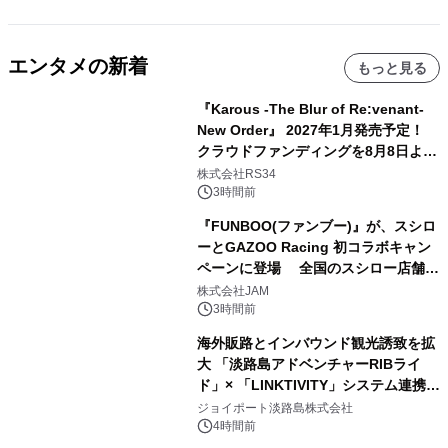
エンタメの新着
もっと見る
『Karous -The Blur of Re:venant-
New Order』 2027年1月発売予定！
クラウドファンディングを8月8日より
開始
株式会社RS34
3時間前
『FUNBOO(ファンブー)』が、スシロ
ーとGAZOO Racing 初コラボキャン
ペーンに登場 全国のスシロー店舗で
GR 4車種の FUNBOO(ミニカー)付き
株式会社JAM
メニューが展開されます
3時間前
海外販路とインバウンド観光誘致を拡
大 「淡路島アドベンチャーRIBライ
ド」× 「LINKTIVITY」システム連携を
開始！
ジョイポート淡路島株式会社
4時間前