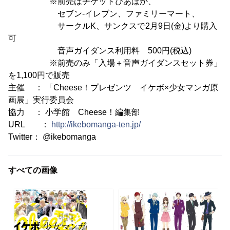
※前売はチケットぴあほか、
セブン-イレブン、ファミリーマート、
サークルK、サンクスで2月9日(金)より購入
可
音声ガイダンス利用料 500円(税込)
※前売のみ「入場＋音声ガイダンスセット券」
を1,100円で販売
主催 ： 「Cheese！プレゼンツ イケボ×少女マンガ原
画展」実行委員会
協力 ： 小学館 Cheese！編集部
URL ：
http://ikebomanga-ten.jp/
Twitter： @ikebomanga
すべての画像