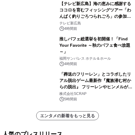
【テレビ新広島】海の恵みに感謝する
ココロを育むフィッシングツアー「わ
んぱく釣りごろつられごろ」の参加小
学生を募集
テレビ新広島
4時間前
推しパフェ総選挙を初開催！「Find
Your Favorite ～秋のパフェ食べ放題
～」
福岡サンパレス ホテル＆ホール
4時間前
「葬送のフリーレン」とコラボしたリ
アル脱出ゲーム最新作『魔族潜む村か
らの脱出』 フリーレンやヒンメルが武
器を手に魔族を見据える描き下ろしメ
株式会社SCRAP
インビジュアル公開
5時間前
エンタメの新着をもっと見る
人気のプレスリリース