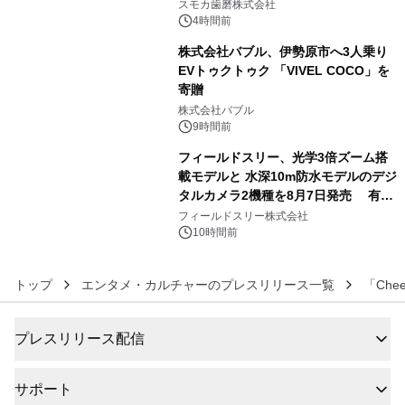
始！
スモカ歯磨株式会社
4時間前
株式会社バブル、伊勢原市へ3人乗り
EVトゥクトゥク 「VIVEL COCO」を
寄贈
5
株式会社バブル
9時間前
フィールドスリー、光学3倍ズーム搭
載モデルと 水深10m防水モデルのデジ
タルカメラ2機種を8月7日発売 有効
6
約1300万画素、用途別に選べるコンデ
フィールドスリー株式会社
ジ新登場
10時間前
トップ
エンタメ・カルチャーのプレスリリース一覧
「Ch
プレスリリース配信
サポート