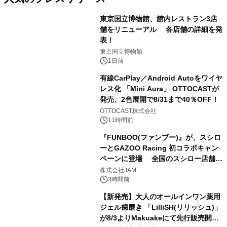
東京国立博物館、館内レストラン3店
舗をリニューアル 各店舗の詳細を発
表！
1
東京国立博物館
1日前
有線CarPlay／Android Autoをワイヤ
レス化 「Mini Aura」 OTTOCASTが
発売、2色展開で8/31まで40％OFF！
2
OTTOCAST株式会社
11時間前
『FUNBOO(ファンブー)』が、スシロ
ーとGAZOO Racing 初コラボキャン
ペーンに登場 全国のスシロー店舗で
3
GR 4車種の FUNBOO(ミニカー)付き
株式会社JAM
メニューが展開されます
3時間前
【新発売】大人のオールインワン薬用
ジェル歯磨き 「LilliSH(リリッシュ)」
が8/3よりMakuakeにて先行販売開
4