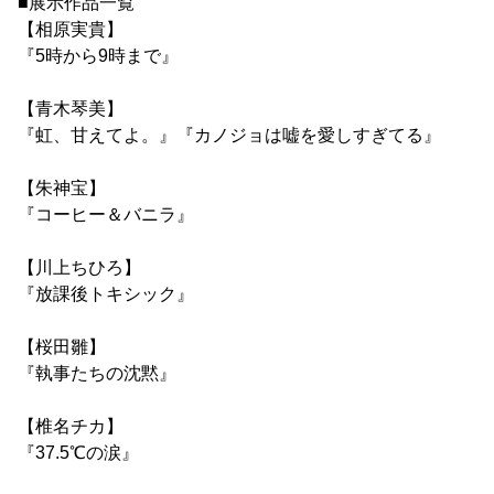
■展示作品一覧
【相原実貴】
『5時から9時まで』
【青木琴美】
『虹、甘えてよ。』『カノジョは嘘を愛しすぎてる』
【朱神宝】
『コーヒー＆バニラ』
【川上ちひろ】
『放課後トキシック』
【桜田雛】
『執事たちの沈黙』
【椎名チカ】
『37.5℃の涙』