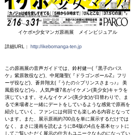
イケボ×少女マンガ原画展 メインビジュアル
詳細URL：
http://ikebomanga-ten.jp
この原画展の音声ガイドでは、鈴村健一(『黒子のバス
ケ』紫原敦役など)、中尾隆聖(『ドラゴンボールZ』フリ
ーザ役など)、蒼井翔太(『うたの☆プリンスさまっ♪』 美
風藍役など)ら、人気声優7名がイケメン(美少女)キャラを
演じています。そんなイケメン(美少女)が日替わりで、ま
るで来場者と一緒にデートをしているような感覚で原画を
紹介していく、ファンには何回でも楽しめる内容となって
います。また、展示原画約700点を単に展示するだけでは
なく、まさに漫画を読むようにB4版の4点を基本セットに
してご覧いただく展示の仕方もユニークなものになってい