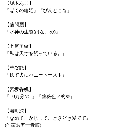
【嶋木あこ】
『ぼくの輪廻』『ぴんとこな』
【藤間麗】
『水神の生贄(はなよめ)』
【七尾美緒】
『私は天才を飼っている。』
【華谷艶】
『捨て犬にハニートースト』
【宮坂香帆】
『10万分の1』『薔薇色ノ約束』
【湯町深】
『なめて、かじって、ときどき愛でて』
(作家名五十音順)