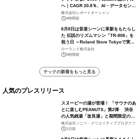
へ｜CAGR 20.8％、AI・データセンタ
ー需要が成長を牽引
株式会社レポートオーシャン
4時間前
8月8日は音楽シーンに革新をもたらし
た 伝説のリズムマシン「TR-808」を
祝う日 ～Roland Store Tokyoで実機
を展示しての 記念キャンペーンを開
ローランド株式会社
催 英国ラジオ「NTS」の 特別プログ
5時間前
ラムや、「TR-808」を愛する伝説的
アーティストを フィーチャーしたアニ
テックの新着をもっと見る
メーションを公開～
人気のプレスリリース
スヌーピーの湯が登場！ 「サウナのあ
とに楽しむPEANUTS」第2弾 渋谷
の人気銭湯「改良湯」と期間限定のコ
1
ラボレーション サウナイキタイコラ
株式会社ソニー・クリエイティブプロダクツ
ボグッズも発売決定！
1日前