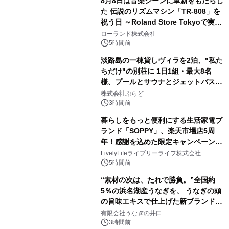
8月8日は音楽シーンに革新をもたらし
た 伝説のリズムマシン「TR-808」を
祝う日 ～Roland Store Tokyoで実機
2
を展示しての 記念キャンペーンを開
ローランド株式会社
催 英国ラジオ「NTS」の 特別プログ
5時間前
ラムや、「TR-808」を愛する伝説的
淡路島の一棟貸しヴィラを2泊、"私た
アーティストを フィーチャーしたアニ
ちだけ"の別荘に 1日1組・最大8名
メーションを公開～
様、プールとサウナとジェットバス付
3
きで Villa Mon Temps AWAJIの連泊
株式会社ぷらど
素泊りプラン
3時間前
暮らしをもっと便利にする生活家電ブ
ランド「SOPPY」、楽天市場店5周
年！感謝を込めた限定キャンペーンを
4
8月10日より開催
LivelyLifeライブリーライフ株式会社
5時間前
“素材の次は、たれで勝負。”全国約
5％の浜名湖産うなぎを、 うなぎの頭
の旨味エキスで仕上げた新ブランド
5
「井口の誉」誕生
有限会社うなぎの井口
3時間前