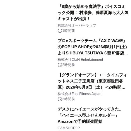
『8歳から始める魔法学』ボイスコミ
ック公開！ 村瀬歩、藤原夏海ら大人気
キャストが出演！
株式会社オーバーラップ
1時間前
プロeスポーツチーム『AXIZ WAVE』
のPOP UP SHOPが2026年8月1日(土)
よりSHIBUYA TSUTAYA 6階 IP書店で
開催決定！！
株式会社ClaN Entertainment
2時間前
【グランドオープン】エニタイムフィ
ットネス二子玉川店（東京都世田谷
区）2026年8月8日（土）＜24時間年
中無休のフィットネスジム＞
株式会社Fast Fitness Japan
3時間前
デスクにハイエースがやってきた。
「ハイエース型ふせんホルダー」
Amazonで予約販売開始
CAMSHOP.JP