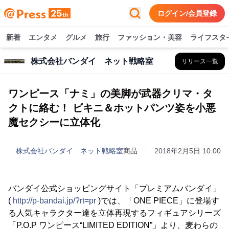
ログイン/会員登録
新着
エンタメ
グルメ
旅行
ファッション・美容
ライフスタ
株式会社バンダイ ネット戦略室
リリース一覧
ワンピース「ナミ」の美脚が武器クリマ・タ
クトに絡む！ ビキニ＆ホットパンツ姿を小悪
魔セクシーに立体化
株式会社バンダイ ネット戦略室
商品
2018年2月5日 10:00
バンダイ公式ショッピングサイト「プレミアムバンダイ」
(
http://p-bandai.jp/?rt=pr
)では、「ONE PIECE」に登場す
る人気キャラクター達を立体再現するフィギュアシリーズ
「P.O.P ワンピース“LIMITED EDITION”」より、麦わらの