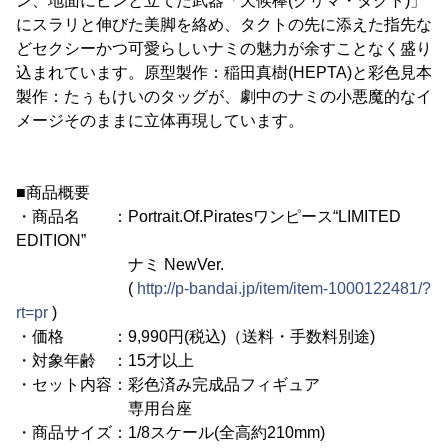
ン、地面にピンと立てた武器「天候棒(クリマ・タクト)」
にスラリと伸びた美脚を絡め、タクトの先に添えた指先な
どセクシーかつ可愛らしいナミの魅力が余すことなく盛り
込まれています。原型製作：稲田真樹(HEPTA)と彩色見本
製作：たぅもけいのタッグが、劇中のナミの小悪魔的なイ
メージそのままに立体再現しています。
■商品概要
・商品名 ：Portrait.Of.Piratesワンピース“LIMITED
EDITION”
ナミ NewVer.
(
http://p-bandai.jp/item/item-1000122481/?
rt=pr
)
・価格 ：9,990円(税込)（送料・手数料別途)
・対象年齢 ：15才以上
・セット内容：彩色済み完成品フィギュア
専用台座
・商品サイズ：1/8スケール(全高約210mm)