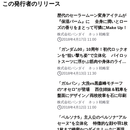
この発行者のリリース
歴代のセーラームーン変身アイテムが
『保湿バーム』に 全身に潤いとロー
ズの香りをまとって可憐にMake Up！
株式会社バンダイ ネット戦略室
2018年4月17日 11:00
「ガンダム00」10周年！初代ロックオ
ンを“狙い撃ち姿”で立体化 パイロッ
トスーツに浮かぶ筋肉や身体のライン
まで再現
株式会社バンダイ ネット戦略室
2018年4月13日 11:30
「ガルパン」大洗vs黒森峰モチーフ
の“オセロ”が登場 西住姉妹＆戦車を
盤面にデザイン／両校校章を石に印刷
株式会社バンダイ ネット戦略室
2018年4月12日 11:00
「ペルソナ5」主人公のペルソナ“アル
セーヌ”を立体化 特徴的な顔や羽1枚
1枚まで緻密かつダイナミックに再現