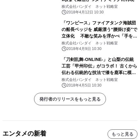
株式会社バンダイ ネット戦略室
2018年4月12日 10:30
「ワンピース」ファイアタンク海賊団
の船長ベッジを 威厳漂う“腰掛け姿”で
立体化 不敵な笑みを浮かべ「手を組
む・銃を構える」2ポーズを再現
株式会社バンダイ ネット戦略室
2018年4月9日 10:30
「刀剣乱舞-ONLINE-」と山梨の伝統
工芸「甲州印伝」がコラボ！ 古くから
伝わる伝統的な技法で漆を鹿革に模様
付けした商品！
株式会社バンダイ ネット戦略室
2018年4月5日 10:30
発行者のリリースをもっと見る
エンタメの新着
もっと見る