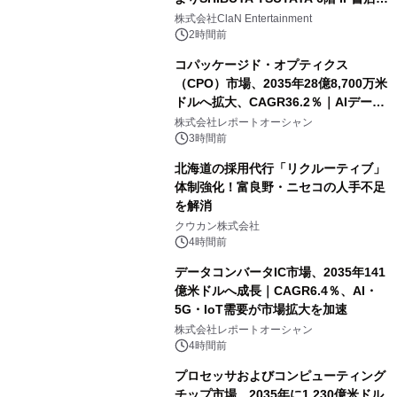
開催決定！！
株式会社ClaN Entertainment
2時間前
コパッケージド・オプティクス
（CPO）市場、2035年28億8,700万米
ドルへ拡大、CAGR36.2％｜AIデータ
センター・高速光通信需要が成長を加
株式会社レポートオーシャン
速
3時間前
北海道の採用代行「リクルーティブ」
体制強化！富良野・ニセコの人手不足
を解消
クウカン株式会社
4時間前
データコンバータIC市場、2035年141
億米ドルへ成長｜CAGR6.4％、AI・
5G・IoT需要が市場拡大を加速
株式会社レポートオーシャン
4時間前
プロセッサおよびコンピューティング
チップ市場、2035年に1,230億米ドル