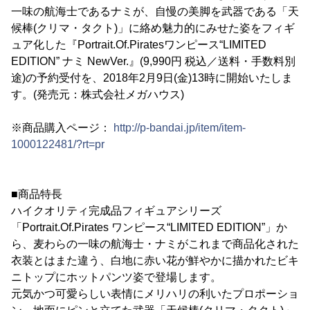
一味の航海士であるナミが、自慢の美脚を武器である「天
候棒(クリマ・タクト)」に絡め魅力的にみせた姿をフィギ
ュア化した『Portrait.Of.Piratesワンピース“LIMITED
EDITION” ナミ NewVer.』(9,990円 税込／送料・手数料別
途)の予約受付を、2018年2月9日(金)13時に開始いたしま
す。(発売元：株式会社メガハウス)
※商品購入ページ：
http://p-bandai.jp/item/item-
1000122481/?rt=pr
■商品特長
ハイクオリティ完成品フィギュアシリーズ
「Portrait.Of.Pirates ワンピース“LIMITED EDITION”」か
ら、麦わらの一味の航海士・ナミがこれまで商品化された
衣装とはまた違う、白地に赤い花が鮮やかに描かれたビキ
ニトップにホットパンツ姿で登場します。
元気かつ可愛らしい表情にメリハリの利いたプロポーショ