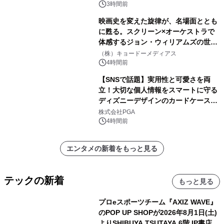
3時間前
映画史を変えた旋律が、名場面ととも
に甦る。スクリーン×オーケストラで
体感するジョン・ウィリアムズの世
界。ジョン・ウィリアムズ：シネマ・
（株）キョードーメディアス
スペクタキュラー・コンサート 開催決
4時間前
定！
【SNSで話題】実用性と可愛さを両
立！大切な個人情報をスマートに守る
ディズニーデザインのカードケースを
株式会社PGAが8月7日発売
株式会社PGA
4時間前
エンタメの新着をもっと見る
テックの新着
もっと見る
プロeスポーツチーム『AXIZ WAVE』
のPOP UP SHOPが2026年8月1日(土)
よりSHIBUYA TSUTAYA 6階 IP書店で