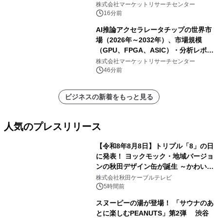
株式会社マーケットリサーチセンター
16分前
AI推論アクセラレータチップの世界市
場（2026年～2032年）、市場規模
（GPU、FPGA、ASIC）・分析レポー
トを発表
株式会社マーケットリサーチセンター
46分前
ビジネスの新着をもっと見る
人気のプレスリリース
【令和8年8月8日】トリプル「8」の日
に発表！ ヨックモック・地域バージョ
ンの秋田デザイン缶が誕生 ～かわいい
1
秋田犬の子犬と秋田の四季と名所を巡
株式会社秋田ケーブルテレビ
るパッケージ～ 9月1日(火)秋田県内で
5時間前
販売開始
スヌーピーの湯が登場！ 「サウナのあ
とに楽しむPEANUTS」第2弾 渋谷