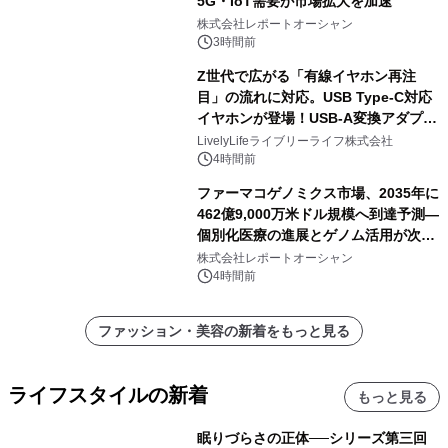
5G・IoT需要が市場拡大を加速
株式会社レポートオーシャン
3時間前
Z世代で広がる「有線イヤホン再注
目」の流れに対応。USB Type-C対応
イヤホンが登場！USB-A変換アダプタ
ー付きでスマホからパソコンまで幅広
LivelyLifeライブリーライフ株式会社
く活用可能
4時間前
ファーマコゲノミクス市場、2035年に
462億9,000万米ドル規模へ到達予測―
個別化医療の進展とゲノム活用が次世
代ヘルスケア投資を加速
株式会社レポートオーシャン
4時間前
ファッション・美容の新着をもっと見る
ライフスタイルの新着
もっと見る
眠りづらさの正体──シリーズ第三回