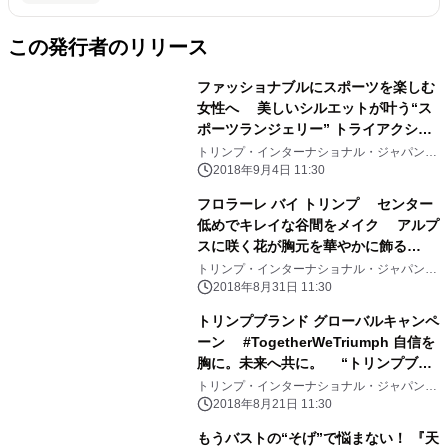
この発行者のリリース
ファッショナブルにスポーツを楽しむ
女性へ 美しいシルエットが叶う“ス
ポーツランジェリー” トライアクショ
ン バイ トリンプ 2018年秋冬新商品
トリンプ・インターナショナル・ジャパン株
式会社
2018年9月5日(水)より順次発売
2018年9月4日 11:30
フロラーレ バイ トリンプ センター
低めでキレイな谷間をメイク アルプ
スに咲く花が胸元を華やかに飾る
FL505シリーズ 9月5日(水)より順次
トリンプ・インターナショナル・ジャパン株
式会社
発売
2018年8月31日 11:30
トリンプブランド グローバルキャンペ
ーン #TogetherWeTriumph 自信を
胸に。未来へ共に。 “トリンプブラ
ンド アンバサダー”佐田真由美さん メ
トリンプ・インターナショナル・ジャパン株
式会社
ッセージ動画 秋篇 8月22日(水)よ
2018年8月21日 11:30
りトリンプ公式サイトおよび店頭にて
もうバストの“そげ”で悩まない！ 『天
順次公開