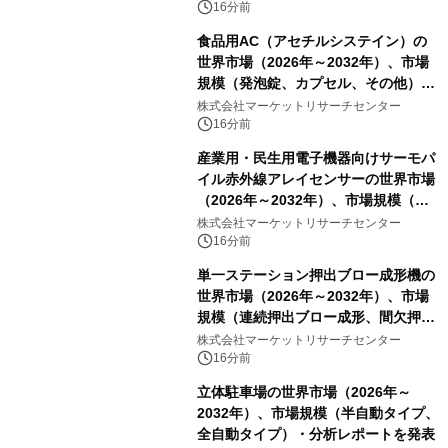
16分前
食品用AC（アセチルシステイン）の
世界市場（2026年～2032年）、市場
規模（発泡錠、カプセル、その他）・
分析レポートを発表
株式会社マーケットリサーチセンター
16分前
産業用・民生用電子機器向けサーモパ
イル赤外線アレイセンサーの世界市場
（2026年～2032年）、市場規模（ス
ルーホールタイプ、SMDタイプ）・分
株式会社マーケットリサーチセンター
析レポートを発表
16分前
単一ステーション押出ブロー成形機の
世界市場（2026年～2032年）、市場
規模（連続押出ブロー成形、間欠押出
ブロー成形）・分析レポートを発表
株式会社マーケットリサーチセンター
16分前
立体駐車場の世界市場（2026年～
2032年）、市場規模（半自動タイプ、
全自動タイプ）・分析レポートを発表