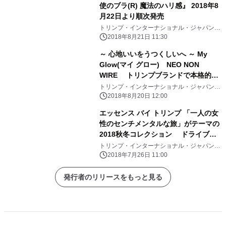
使のブラ(R) 魔法のハリ感』 2018年8
月22日より順次発売
トリンプ・インターナショナル・ジャパン株
式会社
2018年8月21日 11:30
～ 心地いいをうつくしいへ ～ My
Glow(マイ グロー) NEO NON
WIRE トリンプブランドで本格的に
ノンワイヤーブラジャーカテゴリーに
トリンプ・インターナショナル・ジャパン株
式会社
参入 2018年10月3日(水)デビュー
2018年8月20日 12:00
エッセンス バイ トリンプ 「一人の女
性のセンチメンタルな旅」がテーマの
2018秋冬コレクション ドライブシ
ーンや夕暮れを表現したアイテムの登
トリンプ・インターナショナル・ジャパン株
式会社
場
2018年7月26日 11:00
発行者のリリースをもっと見る