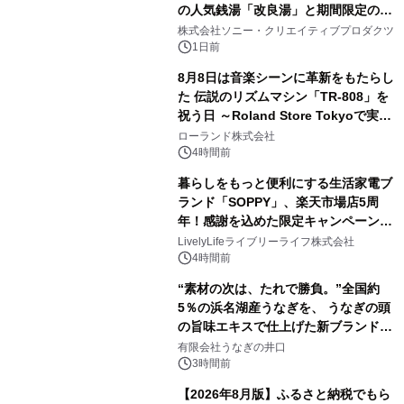
の人気銭湯「改良湯」と期間限定のコ
2
ラボレーション サウナイキタイコラ
株式会社ソニー・クリエイティブプロダクツ
ボグッズも発売決定！
1日前
8月8日は音楽シーンに革新をもたらし
た 伝説のリズムマシン「TR-808」を
祝う日 ～Roland Store Tokyoで実機
3
を展示しての 記念キャンペーンを開
ローランド株式会社
催 英国ラジオ「NTS」の 特別プログ
4時間前
ラムや、「TR-808」を愛する伝説的
暮らしをもっと便利にする生活家電ブ
アーティストを フィーチャーしたアニ
ランド「SOPPY」、楽天市場店5周
メーションを公開～
年！感謝を込めた限定キャンペーンを
4
8月10日より開催
LivelyLifeライブリーライフ株式会社
4時間前
“素材の次は、たれで勝負。”全国約
5％の浜名湖産うなぎを、 うなぎの頭
の旨味エキスで仕上げた新ブランド
5
「井口の誉」誕生
有限会社うなぎの井口
3時間前
【2026年8月版】ふるさと納税でもら