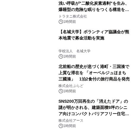
浅い呼吸が"二酸化炭素過剰"を生み、
爆睡型の危険な眠りをつくる構造を解
説
トラタニ株式会社
1時間前
【名城大学】ボランティア協議会が熊
本地震で募金活動を実施
学校法人 名城大学
1時間前
北前船の歴史が息づく港町・三国湊で
上質な滞在を 「オーベルジュほまち
三國湊」 1泊2食付の旅行商品を発売
株式会社ぷらど
1時間前
SNS200万回再生の「消えたドア」の
謎が明かされる、建築面積9坪のシニ
ア向けコンパクトバリアフリー住宅が
誕生
株式会社アース
1時間前