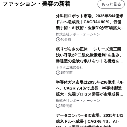
ファッション・美容の新着
もっと見る
外科用ロボット市場、2035年544億米
ドルへ急成長｜CAGR44.90％、低侵
襲手術・AI技術・医療DXが市場拡大を
牽引
株式会社レポートオーシャン
46分前
眠りづらさの正体──シリーズ第三回
浅い呼吸が"二酸化炭素過剰"を生み、
爆睡型の危険な眠りをつくる構造を解
説
トラタニ株式会社
1時間前
半導体ガス市場は2035年236億米ドル
へ、CAGR 7.4％で成長｜半導体製造
拡大・先端プロセス需要が市場成長を
加速
株式会社レポートオーシャン
2時間前
データコンバータIC市場、2035年141
億米ドルへ成長｜CAGR6.4％、AI・