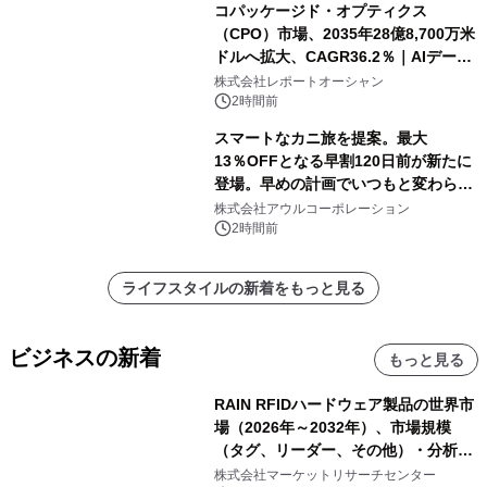
コパッケージド・オプティクス
（CPO）市場、2035年28億8,700万米
ドルへ拡大、CAGR36.2％｜AIデータ
センター・高速光通信需要が成長を加
株式会社レポートオーシャン
速
2時間前
スマートなカニ旅を提案。最大
13％OFFとなる早割120日前が新たに
登場。早めの計画でいつもと変わらぬ
大人の冬旅を。ー夕日ヶ浦温泉「佳松
株式会社アウルコーポレーション
苑 別邸ふうか」ー
2時間前
ライフスタイルの新着をもっと見る
ビジネスの新着
もっと見る
RAIN RFIDハードウェア製品の世界市
場（2026年～2032年）、市場規模
（タグ、リーダー、その他）・分析レ
ポートを発表
株式会社マーケットリサーチセンター