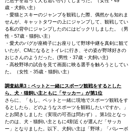
た息子を追って犬も追いかけてしまった。（女性・49
歳・犬飼い主）
・愛猫とスキーのジャンプを観戦した際、偶然かも知れま
せんが、キャットタワーの上にジャンプして、観戦してい
る私の背中にジャンプしたのにはビックリしました。（男
性・57歳・猫飼い主）
・愛犬のパグが座椅子にお座りして野球中継を真剣に観て
いたが、CMになるとトイレに行き、その姿が野球好きの
おじさんのようだった。(男性・37歳・犬飼い主)
・高校野球の試合を見て画面に映る選手を触ろうとしてい
た。（女性・35歳・猫飼い主）
調査結果3：ペットと一緒にスポーツ観戦をするとした
ら、犬・猫飼い主ともに「サッカー」が第1位
さらに、「もし、ペットと一緒に現地でスポーツ観戦をす
るとしたら、どのようなスポーツを観戦したいですか。」
とお聞きしました（実現の可否は問わず）。第1位となっ
たのは、犬・猫飼い主ともに4割近くが選んだ「サッカ
ー」となりました。以下、犬飼い主は「野球」「バレーボ