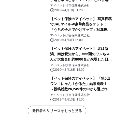
で最も大変なことは一体なに！？ ～ペ
アイペット損害保険株式会社
ットとの引越しに関する調査～
2019年4月10日 11:00
【ペット保険のアイペット】 写真投稿
でJALマイルや豪華商品をゲット！
「うちの子おでかけマップ」写真投稿
キャンペーン開始 ～JAL・マンダリン
アイペット損害保険株式会社
ブラザーズとコラボ企画！～
2019年4月4日 15:00
【ペット保険のアイペット】 北は新
潟、南は愛知から、555頭のワンちゃ
んが大集合!! 約8000名が来場した日本
最大級のドッグマラソン 「アイペット
アイペット損害保険株式会社
うちの子HAPPYマラソン 2019」結果
2019年3月18日 15:00
発表
【ペット保険のアイペット】 「第5回
ワン！にゃん！かるた」結果発表！！
～投稿総数26,245件の中から選ばれた
46作品を公開～
アイペット損害保険株式会社
2019年3月13日 15:00
発行者のリリースをもっと見る