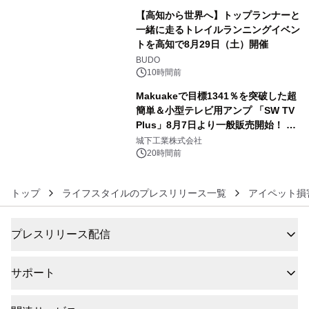
【高知から世界へ】トップランナーと
一緒に走るトレイルランニングイベン
トを高知で8月29日（土）開催
5
BUDO
10時間前
Makuakeで目標1341％を突破した超
簡単＆小型テレビ用アンプ 「SW TV
Plus」8月7日より一般販売開始！ ケ
6
ーブル1本つなぐだけ、テレビの音が
城下工業株式会社
ぐっと豊かに
20時間前
トップ
ライフスタイルのプレスリリース一覧
アイペット損
プレスリリース配信
サポート