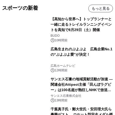
スポーツの新着
もっと見る
【高知から世界へ】トップランナーと
一緒に走るトレイルランニングイベン
トを高知で8月29日（土）開催
BUDO
10時間前
広島生まれのぷよぷよ 広島企業No.1
の“ぷよぷよ愛”が決定！
広島ホームテレビ
12時間前
サンエス石膏の地域貢献活動が加速 ―
関連会社Attipect主催「田んぼラグビ
ー」は100名超が熱狂しNHKで放送さ
れました。
サンエス石膏株式会社
13時間前
千葉真子氏・鄭大世氏・安田理大氏ら
豪華ゲスト ロケット型完走メダル授