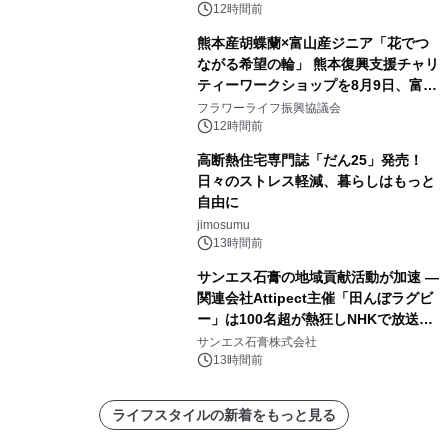
12時間前
熊本産胡蝶蘭×富山産ジニア「花でつ
ながる希望の輪」 熊本復興支援チャリ
ティーワークショップを8月9日、富
山・射水で開催
フラワーライフ振興協議会
12時間前
高断熱住宅専門誌「だん25」発売！
日々のストレス軽減、暮らしはもっと
自由に
jimosumu
13時間前
サンエス石膏の地域貢献活動が加速 ―
関連会社Attipect主催「田んぼラグビ
ー」は100名超が熱狂しNHKで放送さ
れました。
サンエス石膏株式会社
13時間前
ライフスタイルの新着をもっと見る