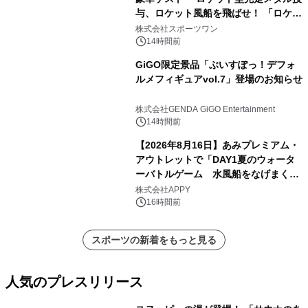
与、ロケット風船を飛ばせ！ 「ロケッ
トマラソン2026」開催
株式会社スポーツワン
14時間前
GiGO限定景品「ぶいすぽっ！デフォ
ルメフィギュアvol.7」登場のお知らせ
株式会社GENDA GiGO Entertainment
14時間前
【2026年8月16日】あみプレミアム・
アウトレットで「DAY1夏のウォータ
ーバトルゲーム 水風船をなげまくろ
う！」を開催
株式会社APPY
16時間前
スポーツの新着をもっと見る
人気のプレスリリース