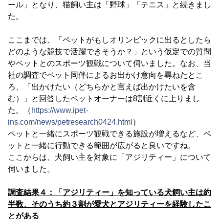
ール」となり、猫飼い主は「野球」「テニス」と続きまし
た。
ここまでは、「ペットがもしオリンピックに出るとしたら
どのような競技で活躍できそうか？」という仮定での質問
やペットとのスポーツ観戦について伺いました。なお、当
社の調査でペット同伴によるお出かけ意向を尋ねたとこ
ろ、「出かけたい（どちらかと言えば出かけたいを含
む）」と回答したペットオーナーは8割近くに上りまし
た。（
https://www.ipet-
ins.com/news/petresearch0424.html
）
ペットと一緒にスポーツ観戦できる施設が増えるなど、ペ
ットと一緒に行動できる範囲が広がると良いですね。
ここからは、犬飼い主を対象に「アジリティー」について
伺いました。
調査結果４：「アジリティー」を知っている犬飼い主は約
半数、そのうち約３割が愛犬とアジリティーを経験したこ
とがある