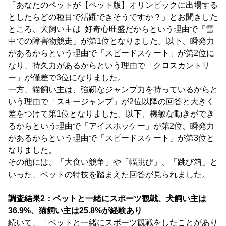
「あなたのペットが【ペット版】オリンピックに出場する
としたらどの種目で活躍できそうですか？」とお聞きした
ところ、犬飼い主は 好奇心旺盛だからという理由で「雪
中での障害物競走」が第1位となりました。以下、瞬発力
があるからという理由で「スピードスケート」が第2位に
なり、持久力があるからという理由で「クロスカントリ
ー」が僅差で3位になりました。
一方、猫飼い主は、強靭なジャンプ力を持っているからと
いう理由で「スキージャンプ」が2位以降の回答と大きく
差をつけて第1位となりました。以下、機敏な動きができ
るからという理由で「アイスホッケー」が第2位、瞬発力
があるからという理由で「スピードスケート」が第3位と
なりました。
その他には、「大食い競争」や「幅跳び」、「跳び箱」と
いった、ペットの特技を踏まえた回答が見られました。
調査結果2：ペットと一緒にスポーツ観戦、犬飼い主は
36.9%、猫飼い主は25.8%が経験あり
続いて、「ペットと一緒にスポーツ観戦をしたことがあり