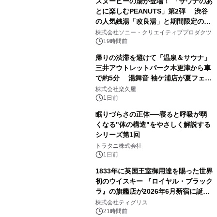
スヌーピーの湯が登場！ 「サウナのあ
とに楽しむPEANUTS」第2弾 渋谷
の人気銭湯「改良湯」と期間限定のコ
1
ラボレーション サウナイキタイコラ
株式会社ソニー・クリエイティブプロダクツ
ボグッズも発売決定！
19時間前
帰りの渋滞を避けて「温泉＆サウナ」
三井アウトレットパーク木更津から車
で約5分 湯舞音 袖ケ浦店が夏フェア
2
メニューを提供
株式会社楽久屋
1日前
眠りづらさの正体──寝ると呼吸が弱
くなる"体の構造"をやさしく解説する
シリーズ第1回
3
トラタニ株式会社
1日前
1833年に英国王室御用達を賜った世界
初のウイスキー 『ロイヤル・ブラック
ラ』の旗艦店が2026年6月新宿に誕
4
生 バカルディ ジャパンと連携した
株式会社ティグリス
没入型バー「BAR Arca」
21時間前