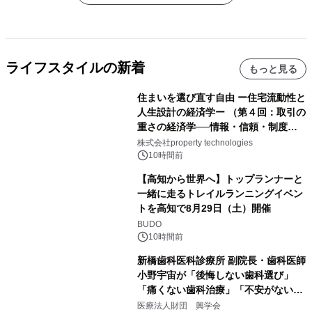
ライフスタイルの新着
もっと見る
住まいを選び直す自由 ー住宅流動性と
人生設計の経済学ー （第４回：取引の
重さの経済学──情報・信頼・制度を
PropTechはどう組み替えるか）｜
株式会社property technologies
PropTech-Lab
10時間前
【高知から世界へ】トップランナーと
一緒に走るトレイルランニングイベン
トを高知で8月29日（土）開催
BUDO
10時間前
新橋歯科医科診療所 副院長・歯科医師
小野宇宙が「後悔しない歯科選び」
「痛くない歯科治療」「不安がない治
療計画」をテーマに専門監修
医療法人財団 興学会