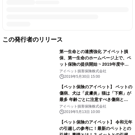
この発行者のリリース
第一生命との連携強化 アイペット損
保、第一生命のホームページ上で、ペ
ット保険の提供開始 ~ 2019年度中の
本格展開にむけ、先行スタート～
アイペット損害保険株式会社
2019年5月30日 15:00
【ペット保険のアイペット】 ペットの
傷病、犬は「皮膚炎」猫は「下痢」が
最多 年齢ごとに注意すべき傷病と
は！？ ～ペットの保険金請求が多い傷
アイペット損害保険株式会社
病のランキング2019～
2019年5月13日 10:00
【ペット保険のアイペット】 令和元年
の引越しの参考に！最新のペットとの
引越し事情とは！？ ペットとの引越し