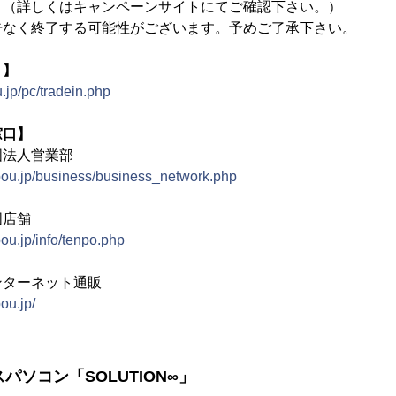
。（詳しくはキャンペーンサイトにてご確認下さい。）
告なく終了する可能性がございます。予めご了承下さい。
ト】
.jp/pc/tradein.php
窓口】
国法人営業部
bou.jp/business/business_network.php
国店舗
ou.jp/info/tenpo.php
ンターネット通販
ou.jp/
ネスパソコン「SOLUTION∞」