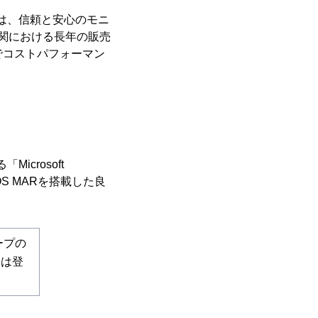
」は、信頼と安心のモニ
育機関における長年の販売
でコストパフォーマン
crosoft
s OS MARを搭載した良
ループの
たは登