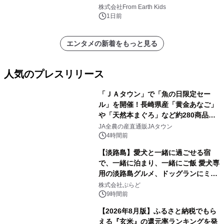
(日)開催
株式会社From Earth Kids
1日前
エンタメの新着をもっと見る
人気のプレスリリース
「ＪＡタウン」で「魚の日限定セー
ル」を開催！長崎県産「黄金あなご」
や「天然本まぐろ」など約280商品を
1
販売！～毎月１０日の定例企画～
JA全農の産直通販JAタウン
4時間前
【淡路島】愛犬と一緒に過ごせる宿
で、一緒に泊まり、一緒にご飯 愛犬専
用の淡路島グルメ、ドッグランにミニ
2
プール グランピングとトレーラーハウ
株式会社ぷらど
スの2施設で
9時間前
【2026年8月版】ふるさと納税でもら
える『玄米』の還元率ランキングを発