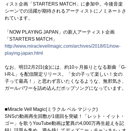
ィスト企画「STARTERS MATCH」に参加中。今後音楽
シーンでの活躍が期待されるアーティストにノミネートさ
れています。
「NOW PLAYING JAPAN」の新人アーティスト企画
「STARTERS MATCH」
http://www.miraclevellmagic.com/archives/2018/01/now-
playing-japan.html
なお、明日2月2日(金)には、約10ヶ月振りとなる新曲「G-
I-R-L」を配信限定リリース。「女の子って楽しい！女の
子って最高！」と思わず言いたくなるような、無邪気さ、
ガールパワーを詰め込んだポップソングになっています。
■Miracle Vell Magic(ミラクル ベル マジック)
SNSの動画再生回数が1億回を突破！「レット・イット・
ゴー」を歌うYouTube動画は驚異の4,000万再生超えを記
録し話題を集め、満を持してディズニー・チャンネル・オ