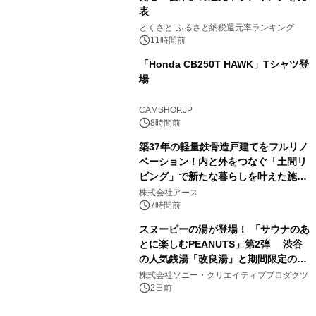
表
3
とくさと-ふるさと納税還元率ランキング-
11時間前
「Honda CB250T HAWK」Tシャツ登
場
4
CAMSHOP.JP
8時間前
築37年の軽量鉄骨造戸建てをフルリノ
ベーション！内と外をつなぐ「土間リ
ビング」で新たな暮らしを叶えた施工
5
事例を株式会社アースが公開
株式会社アース
7時間前
スヌーピーの湯が登場！ 「サウナのあ
とに楽しむPEANUTS」第2弾 渋谷
の人気銭湯「改良湯」と期間限定のコ
6
ラボレーション サウナイキタイコラ
株式会社ソニー・クリエイティブプロダクツ
ボグッズも発売決定！
2日前