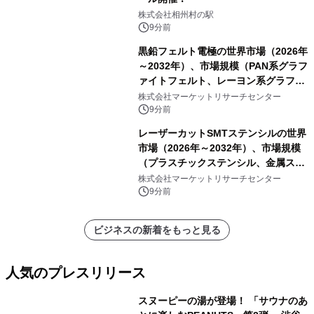
株式会社相州村の駅
9分前
黒鉛フェルト電極の世界市場（2026年
～2032年）、市場規模（PAN系グラフ
ァイトフェルト、レーヨン系グラファ
イトフェルト、ピッチ系グラファイト
株式会社マーケットリサーチセンター
フェルト）・分析レポートを発表
9分前
レーザーカットSMTステンシルの世界
市場（2026年～2032年）、市場規模
（プラスチックステンシル、金属ステ
ンシル）・分析レポートを発表
株式会社マーケットリサーチセンター
9分前
ビジネスの新着をもっと見る
人気のプレスリリース
スヌーピーの湯が登場！ 「サウナのあ