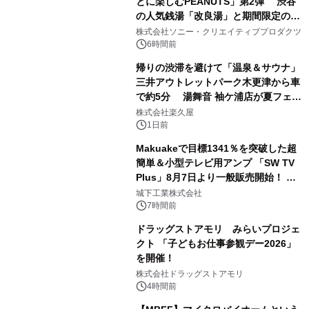
とに楽しむPEANUTS」第2弾 渋谷
の人気銭湯「改良湯」と期間限定のコ
1
ラボレーション サウナイキタイコラ
株式会社ソニー・クリエイティブプロダクツ
ボグッズも発売決定！
6時間前
帰りの渋滞を避けて「温泉＆サウナ」
三井アウトレットパーク木更津から車
で約5分 湯舞音 袖ケ浦店が夏フェア
2
メニューを提供
株式会社楽久屋
1日前
Makuakeで目標1341％を突破した超
簡単＆小型テレビ用アンプ 「SW TV
Plus」8月7日より一般販売開始！ ケ
3
ーブル1本つなぐだけ、テレビの音が
城下工業株式会社
ぐっと豊かに
7時間前
ドラッグストアモリ みらいプロジェ
クト 「子どもお仕事参観デー2026」
を開催！
4
株式会社ドラッグストアモリ
4時間前