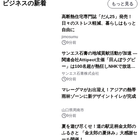
ビジネスの新着
もっと見る
高断熱住宅専門誌「だん25」発売！
日々のストレス軽減、暮らしはもっと
自由に
jimosumu
9分前
サンエス石膏の地域貢献活動が加速 ―
関連会社Attipect主催「田んぼラグビ
ー」は100名超が熱狂しNHKで放送さ
れました。
サンエス石膏株式会社
9分前
マレーグマがお出迎え！アジアの熱帯
雨林ゾーンに新デザイントイレが完成
山口県周南市
9分前
夏を遊び尽くせ！道の駅足柄金太郎の
ふるさと 「金太郎の夏休み」大感謝セ
ール開催！