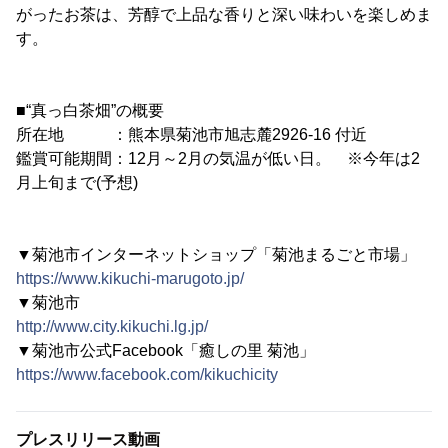
がったお茶は、芳醇で上品な香りと深い味わいを楽しめま
す。
■“真っ白茶畑”の概要
所在地 ：熊本県菊池市旭志麓2926-16 付近
鑑賞可能期間：12月～2月の気温が低い日。 ※今年は2
月上旬まで(予想)
▼菊池市インターネットショップ「菊池まるごと市場」
https://www.kikuchi-marugoto.jp/
▼菊池市
http://www.city.kikuchi.lg.jp/
▼菊池市公式Facebook「癒しの里 菊池」
https://www.facebook.com/kikuchicity
プレスリリース動画