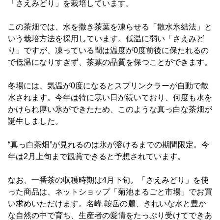
「さえみどり」を栽培しています。
この茶畑では、水を撒き茶葉を凍らせる「散水氷結法」と
いう栽培方法を採用しています。低温に弱い「さえみど
り」ですが、凍っている間は温度が0度前後に保たれるの
で低温になりすぎず、茶葉の品質を保つことができます。
冬場には、気温が0度になるとスプリンクラーが自動で散
水されます。今年は特に寒い日が続いており、何度も水を
かけられ厚い氷ができたため、このような真っ白な茶畑が
誕生しました。
“真っ白茶畑”が見れるのは氷が溶けるまでの期間限定。今
年は2月上旬まで観賞できると予想されています。
なお、一番茶の収穫時期は4月下旬。「さえみどり」を使
った商品は、ネットショップ「菊池まるごと市場」でお買
い求めいただけます。名峰 鞍岳の麓、きれいな水と豊か
な自然の中で育ち、生産者の愛情をたっぷり受けてできあ