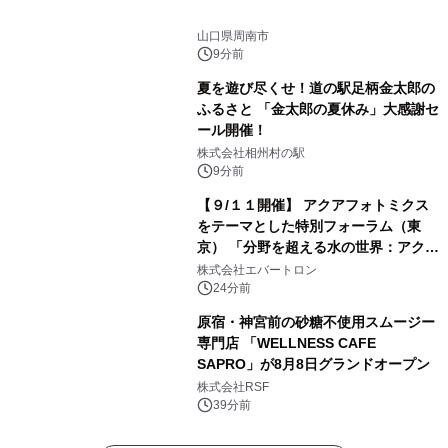
山口県周南市
9分前
夏を遊び尽くせ！道の駅足柄金太郎の
ふるさと 「金太郎の夏休み」大感謝セ
ール開催！
株式会社相州村の駅
9分前
【９/１１開催】 アクアフォトミクス
をテーマとした特別フォーラム（東
京） 「分野を超える水の世界：アクア
フォトミクスが切り拓く新しい科学の
株式会社エバートロン
地平」を開催
24分前
原宿・神宮前の砂糖不使用スムージー
専門店 「WELLNESS CAFE
SAPRO」が8月8日グランドオープン
株式会社RSF
39分前