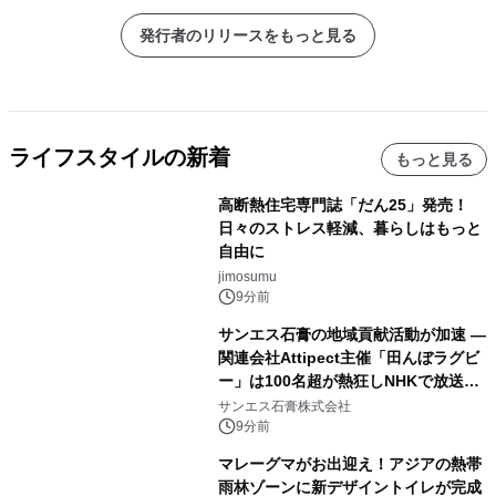
発行者のリリースをもっと見る
ライフスタイルの新着
もっと見る
高断熱住宅専門誌「だん25」発売！
日々のストレス軽減、暮らしはもっと
自由に
jimosumu
9分前
サンエス石膏の地域貢献活動が加速 ―
関連会社Attipect主催「田んぼラグビ
ー」は100名超が熱狂しNHKで放送さ
れました。
サンエス石膏株式会社
9分前
マレーグマがお出迎え！アジアの熱帯
雨林ゾーンに新デザイントイレが完成