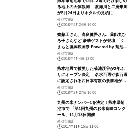
熊本県菊池市で1年に2週間だけ楽しめ
る地上の天体観測 渡瀬川と二鹿来川
が5月24日よりホタルの見頃に
菊池市役所
2018年5月24日 16:00
齊藤工さん、高良健吾さん、薬師丸ひ
ろ子さんなど 豪華ゲストが登壇 「く
まもと復興映画祭 Powered by 菊池映
画祭」 ～映画と熊本・菊池の魅力に浸
菊池市役所
る3日間～
2018年4月4日 12:00
熊本地震で被災した菊池渓谷が2年ぶ
りにオープン決定 名水百選や森百選
に認定される西日本有数の景勝地が復
活
菊池市役所
2018年2月27日 10:00
九州の米ナンバー1を決定！熊本県菊
池市で 「第1回九州のお米食味コンク
ール」11月18日開催
菊池市役所
2017年11月15日 11:00