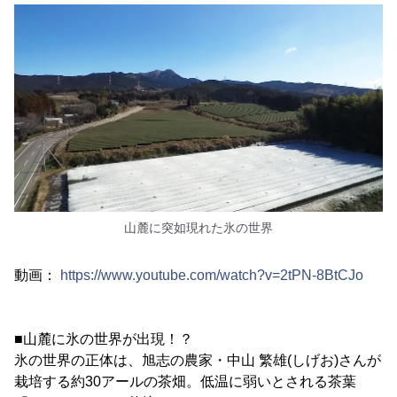
山麓に突如現れた氷の世界
動画：
https://www.youtube.com/watch?v=2tPN-8BtCJo
■山麓に氷の世界が出現！？
氷の世界の正体は、旭志の農家・中山 繁雄(しげお)さんが
栽培する約30アールの茶畑。低温に弱いとされる茶葉