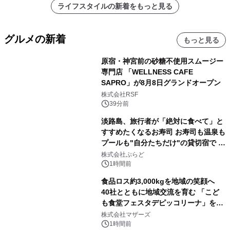
ライフスタイルの新着をもっと見る
グルメの新着
もっと見る
原宿・神宮前の砂糖不使用スムージー
専門店 「WELLNESS CAFE
SAPRO」が8月8日グランドオープン
株式会社RSF
39分前
淡路島、旅行者が「絶対に食べて」と
すすめたくなるお寿司 お寿司も温泉も
プールも"自分たちだけ"の貸切宿で 1
日1組限定「岩屋温泉 絵島別庭 海と
株式会社ぷらど
森」の握り寿司プラン
1時間前
食品ロス約3,000kgを地域の笑顔へ
40社とともに地域交流を育む 「こど
も食堂フェスタデピッコリーナ」を9
月5日(土)開催
株式会社マザーズ
1時間前