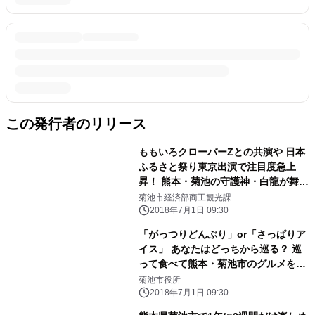
この発行者のリリース
ももいろクローバーZとの共演や 日本
ふるさと祭り東京出演で注目度急上
昇！ 熊本・菊池の守護神・白龍が舞い
踊る、きくち夏まつり 新たに誕生し
菊池市経済部商工観光課
た「若龍」の誕生祭も開催
2018年7月1日 09:30
「がっつりどんぶり」or「さっぱりア
イス」 あなたはどっちから巡る？ 巡
って食べて熊本・菊池市のグルメを満
喫！ 「菊池の福丼」、「きくちあい
菊池市役所
す」 2つのグルメスタンプラリー開催
2018年7月1日 09:30