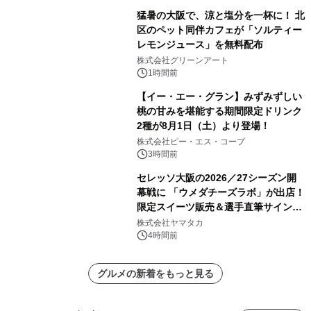
猛暑の大阪で、涼と塩分を一杯に！ 北
区のペット同伴カフェが「ソルティー
レモンジュース」を無料配布
株式会社グリーンアート
1時間前
【イー・エー・グラン】みずみずしい
桃の甘みを堪能する期間限定ドリンク
2種が8月1日（土）より登場！
株式会社ピー・エス・コープ
3時間前
セレッソ大阪の2026／27シーズン開
幕戦に 「ウメダチーズラボ」が出店！
限定スイーツ販売＆選手直筆サイング
ッズが当たる抽選会を 8月8日に開催
株式会社ヤマタカ
4時間前
グルメの新着をもっと見る