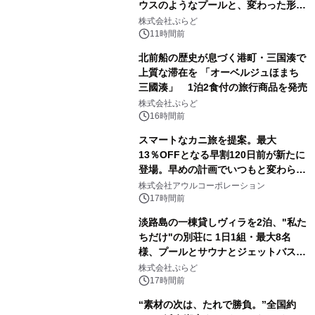
ウスのようなプールと、変わった形の
サウナも 「THE BOXY AWAJI」のお
株式会社ぷらど
得な素泊まり連泊プランで
11時間前
北前船の歴史が息づく港町・三国湊で
上質な滞在を 「オーベルジュほまち
三國湊」 1泊2食付の旅行商品を発売
株式会社ぷらど
16時間前
スマートなカニ旅を提案。最大
13％OFFとなる早割120日前が新たに
登場。早めの計画でいつもと変わらぬ
大人の冬旅を。ー夕日ヶ浦温泉「佳松
株式会社アウルコーポレーション
苑 別邸ふうか」ー
17時間前
淡路島の一棟貸しヴィラを2泊、"私た
ちだけ"の別荘に 1日1組・最大8名
様、プールとサウナとジェットバス付
きで Villa Mon Temps AWAJIの連泊
株式会社ぷらど
素泊りプラン
17時間前
“素材の次は、たれで勝負。”全国約