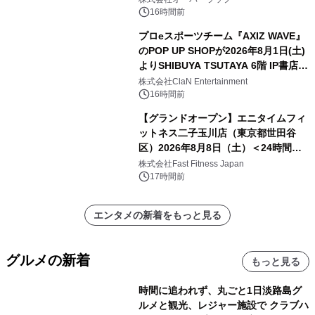
16時間前
プロeスポーツチーム『AXIZ WAVE』
のPOP UP SHOPが2026年8月1日(土)
よりSHIBUYA TSUTAYA 6階 IP書店で
開催決定！！
株式会社ClaN Entertainment
16時間前
【グランドオープン】エニタイムフィ
ットネス二子玉川店（東京都世田谷
区）2026年8月8日（土）＜24時間年
中無休のフィットネスジム＞
株式会社Fast Fitness Japan
17時間前
エンタメの新着をもっと見る
グルメの新着
もっと見る
時間に追われず、丸ごと1日淡路島グ
ルメと観光、レジャー施設で クラブハ