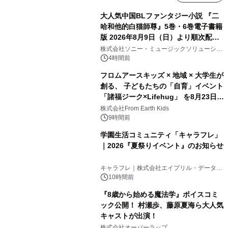
大人気中国BLファンタジー小説 『二
哈和他的白猫師尊』5巻・6巻電子書籍
版 2026年8月9日（日）より順次配信
開始
株式会社ソニー・ミュージックソリューショ
ンズ
4時間前
フロムアースキッズ × 地域 × 大学生が
創る、 子どもたちの「自育」イベント
「諸福ジーク×Lifehug」 を8月23日
(日)開催
株式会社From Earth Kids
9時間前
学園生活コミュニティ「キャラフレ」
｜2026『夏祭りイベント』のお知らせ
キャラフレ｜株式会社エイプリル・データ・
デザインズ
10時間前
『8歳から始める魔法学』ボイスコミ
ック公開！ 村瀬歩、藤原夏海ら大人気
キャストが出演！
株式会社オーバーラップ