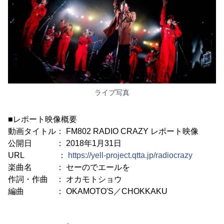
ライブ写真
■レポート映像概要
動画タイトル： FM802 RADIO CRAZY レポート映像
公開日 ： 2018年1月31日
URL ：
https://yell-project.qtta.jp/radiocrazy
楽曲名 ： セーのでエールを
作詞・作曲 ： オカモトショウ
編曲 ： OKAMOTO'S／CHOKKAKU