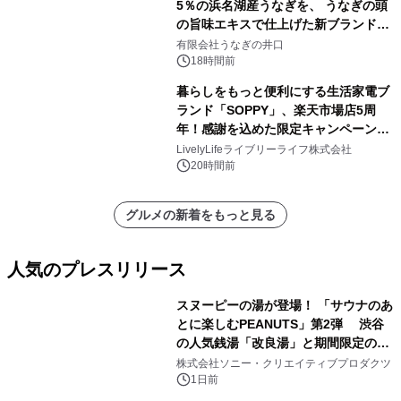
5％の浜名湖産うなぎを、 うなぎの頭
の旨味エキスで仕上げた新ブランド
「井口の誉」誕生
有限会社うなぎの井口
18時間前
暮らしをもっと便利にする生活家電ブ
ランド「SOPPY」、楽天市場店5周
年！感謝を込めた限定キャンペーンを
8月10日より開催
LivelyLifeライブリーライフ株式会社
20時間前
グルメの新着をもっと見る
人気のプレスリリース
スヌーピーの湯が登場！ 「サウナのあ
とに楽しむPEANUTS」第2弾 渋谷
の人気銭湯「改良湯」と期間限定のコ
1
ラボレーション サウナイキタイコラ
株式会社ソニー・クリエイティブプロダクツ
ボグッズも発売決定！
1日前