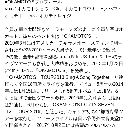
■OKAMOTO'Sプロフィール
Vox／オカモトショウ、Gtr／オカモトコウキ、B／ハマ・
オカモト、Drs／オカモトレイジ
全員が岡本太郎好きで、ラモーンズのように全員苗字はオ
カモト。彼らのバンド名は「OKAMOTO'S」。
2010年3月にはアメリカ・テキサス州オースティンで開催
されたS×SW2010へ日本人男子としては最年少で出演。
その後、全米6都市を廻るJapan Nite US Tour 2010へのラ
イヴツアーにも参戦し大成功をおさめる。2013年1月23日
に4thアルバム『OKAMOTO'S』を発表し、
「OKAMOTO'S TOUR2013 Sing A Song Together」と銘
打って全国18箇所でライヴを敢行。デビュー5周年の2014
年には1月15日にリリースした5thアルバム『Let It V』を
引っ提げて全国ツアーを敢行。2016年に入りさらに活動
は加速し、6月からは「OKAMOTO'S FORTY SEVEN
LIVE TOUR 2016」と題した、キャリア初の47都道府県ツ
アーを敢行し、ツアーファイナルは日比谷野外大音楽堂に
て開催された。2017年8月2日には待望のフルアルバム