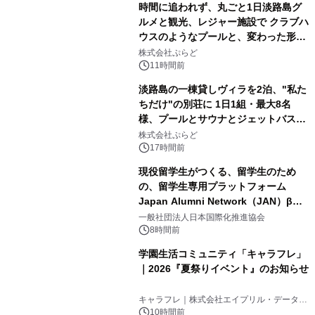
時間に追われず、丸ごと1日淡路島グ
ルメと観光、レジャー施設で クラブハ
ウスのようなプールと、変わった形の
2
サウナも 「THE BOXY AWAJI」のお
株式会社ぷらど
得な素泊まり連泊プランで
11時間前
淡路島の一棟貸しヴィラを2泊、"私た
ちだけ"の別荘に 1日1組・最大8名
様、プールとサウナとジェットバス付
3
きで Villa Mon Temps AWAJIの連泊
株式会社ぷらど
素泊りプラン
17時間前
現役留学生がつくる、留学生のため
の、留学生専用プラットフォーム
Japan Alumni Network（JAN）β版
4
をリリース
一般社団法人日本国際化推進協会
8時間前
学園生活コミュニティ「キャラフレ」
｜2026『夏祭りイベント』のお知らせ
5
キャラフレ｜株式会社エイプリル・データ・
デザインズ
10時間前