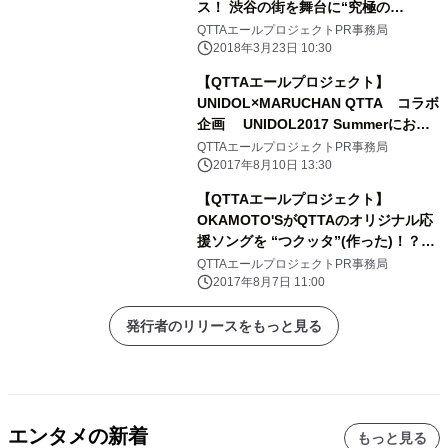
ス！ 渋谷の街を舞台に“究極の
QTTA”を作り出せ！ 「＃
QTTAエールプロジェクトPR事務局
QTTAshibuya」でリアル謎解きゲー
2018年3月23日 10:30
ム開催！
【QTTAエールプロジェクト】
UNIDOL×MARUCHAN QTTA コラボ
企画 UNIDOL2017 Summerにおけ
る QTTA賞の栄冠はどのグループ
QTTAエールプロジェクトPR事務局
に！？ UNIDOLのオリジナルダンス動
2017年8月10日 13:30
画WEB投票をスタート！ 課題曲は
【QTTAエールプロジェクト】
OKAMOTO'Sプロデュースの QTTAテ
OKAMOTO'SがQTTAのオリジナル応
ーマソング「セーのでエールを」
援ソングを “つクッタ”(作った)！？
QTTAのテーマソング「セーのでエー
QTTAエールプロジェクトPR事務局
ルを」を公開！ OKAMOTO'Sと
2017年8月7日 11:00
MARUCHAN QTTAが タッグを組みす
べての若手にエールを送る
発行者のリリースをもっと見る
エンタメの新着
もっと見る