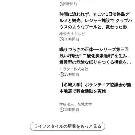
デザインズ
9時間前
時間に追われず、丸ごと1日淡路島グ
ルメと観光、レジャー施設で クラブハ
ウスのようなプールと、変わった形の
サウナも 「THE BOXY AWAJI」のお
株式会社ぷらど
得な素泊まり連泊プランで
10時間前
眠りづらさの正体──シリーズ第三回
浅い呼吸が"二酸化炭素過剰"を生み、
爆睡型の危険な眠りをつくる構造を解
説
トラタニ株式会社
15時間前
【名城大学】ボランティア協議会が熊
本地震で募金活動を実施
学校法人 名城大学
15時間前
ライフスタイルの新着をもっと見る