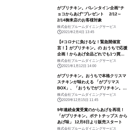
がブリチキン。バレンタイン企画“チ
ョコからあげ”プレゼント 2/12～
2/14御来店のお客様対象
株式会社ブルームダイニングサービス
2021年2月4日 13:45
【#コロナに負けるな！緊急開催宣
言！】がブリチキン。の おうちで応援
企画！からあげ全品どれでも1つ買う
と、 1つ無料「Buy1,Get1 Free!」
株式会社ブルームダイニングサービス
1/9(土)開始！！
2021年1月12日 14:00
がブリチキン。おうちで本格クリスマ
スチキンが味わえる 「がブリマス
BOX」、「おうちでがブリチキン。セ
ット」 予約販売実施中 ～クリスマ
株式会社ブルームダイニングサービス
スプレゼントが当たる SNSキャンペー
2020年12月15日 11:45
ンも実施～
9年連続金賞受賞のからあげを再現！
「がブリチキン。ポテトチップス から
あげ味」 12月8日より販売スタート
株式会社ブルームダイニングサービス