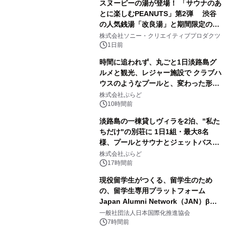
スヌーピーの湯が登場！ 「サウナのあ
とに楽しむPEANUTS」第2弾 渋谷
の人気銭湯「改良湯」と期間限定のコ
1
ラボレーション サウナイキタイコラ
株式会社ソニー・クリエイティブプロダクツ
ボグッズも発売決定！
1日前
時間に追われず、丸ごと1日淡路島グ
ルメと観光、レジャー施設で クラブハ
ウスのようなプールと、変わった形の
2
サウナも 「THE BOXY AWAJI」のお
株式会社ぷらど
得な素泊まり連泊プランで
10時間前
淡路島の一棟貸しヴィラを2泊、"私た
ちだけ"の別荘に 1日1組・最大8名
様、プールとサウナとジェットバス付
3
きで Villa Mon Temps AWAJIの連泊
株式会社ぷらど
素泊りプラン
17時間前
現役留学生がつくる、留学生のため
の、留学生専用プラットフォーム
Japan Alumni Network（JAN）β版
4
をリリース
一般社団法人日本国際化推進協会
7時間前