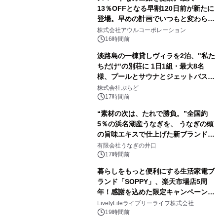
13％OFFとなる早割120日前が新たに
登場。早めの計画でいつもと変わらぬ
大人の冬旅を。ー夕日ヶ浦温泉「佳松
株式会社アウルコーポレーション
苑 別邸ふうか」ー
16時間前
淡路島の一棟貸しヴィラを2泊、"私た
ちだけ"の別荘に 1日1組・最大8名
様、プールとサウナとジェットバス付
きで Villa Mon Temps AWAJIの連泊
株式会社ぷらど
素泊りプラン
17時間前
“素材の次は、たれで勝負。”全国約
5％の浜名湖産うなぎを、 うなぎの頭
の旨味エキスで仕上げた新ブランド
「井口の誉」誕生
有限会社うなぎの井口
17時間前
暮らしをもっと便利にする生活家電ブ
ランド「SOPPY」、楽天市場店5周
年！感謝を込めた限定キャンペーンを
8月10日より開催
LivelyLifeライブリーライフ株式会社
19時間前