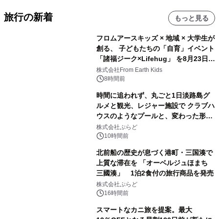
旅行の新着
もっと見る
フロムアースキッズ × 地域 × 大学生が
創る、 子どもたちの「自育」イベント
「諸福ジーク×Lifehug」 を8月23日
(日)開催
株式会社From Earth Kids
8時間前
時間に追われず、丸ごと1日淡路島グ
ルメと観光、レジャー施設で クラブハ
ウスのようなプールと、変わった形の
サウナも 「THE BOXY AWAJI」のお
株式会社ぷらど
得な素泊まり連泊プランで
10時間前
北前船の歴史が息づく港町・三国湊で
上質な滞在を 「オーベルジュほまち
三國湊」 1泊2食付の旅行商品を発売
株式会社ぷらど
16時間前
スマートなカニ旅を提案。最大