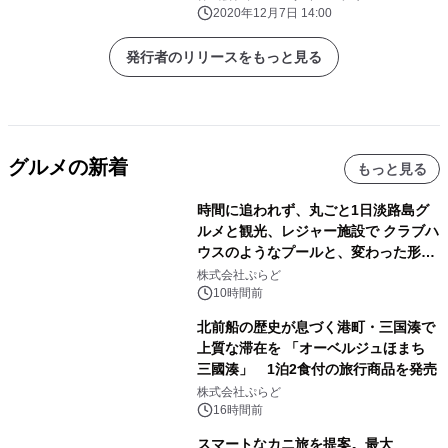
2020年12月7日 14:00
発行者のリリースをもっと見る
グルメの新着
もっと見る
時間に追われず、丸ごと1日淡路島グ
ルメと観光、レジャー施設で クラブハ
ウスのようなプールと、変わった形の
サウナも 「THE BOXY AWAJI」のお
株式会社ぷらど
得な素泊まり連泊プランで
10時間前
北前船の歴史が息づく港町・三国湊で
上質な滞在を 「オーベルジュほまち
三國湊」 1泊2食付の旅行商品を発売
株式会社ぷらど
16時間前
スマートなカニ旅を提案。最大