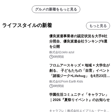
グルメの新着をもっと見る
ライフスタイルの新着
もっと見る
優良派遣事業者の認定状況を大手8社
分照合、優良派遣会社ランキング6選
を公開
株式会社cielo azul
6時間前
フロムアースキッズ × 地域 × 大学生が
創る、 子どもたちの「自育」イベント
「諸福ジーク×Lifehug」 を8月23日
(日)開催
株式会社From Earth Kids
8時間前
学園生活コミュニティ「キャラフレ」
｜2026『夏祭りイベント』のお知らせ
キャラフレ｜株式会社エイプリル・データ・