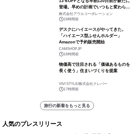
13％OFFとなる早割120日前が新たに
登場。早めの計画でいつもと変わらぬ
大人の冬旅を。ー夕日ヶ浦温泉「佳松
株式会社アウルコーポレーション
苑 別邸ふうか」ー
16時間前
デスクにハイエースがやってきた。
「ハイエース型ふせんホルダー」
Amazonで予約販売開始
CAMSHOP.JP
16時間前
物価高で注目される「価値あるものを
長く使う」住まいづくりを提案
VIVI STYLE/株式会社クレバー
17時間前
旅行の新着をもっと見る
人気のプレスリリース