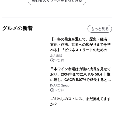
発行者のリリースをもっと見る
グルメの新着
もっと見る
【一杯の蕎麦を通して、歴史・経済・
文化・作法、世界への広がりまでを学
べる】『ビジネスエリートのための 教
養としての蕎麦』2026年8月25日
あさ出版
（火）発売
17分前
日本ワイン市場は力強い成長を見せて
おり、2034年までに米ドル 50.4 十億
に達し、CAGR 5.07%で成長すると予
測
IMARC Group
17分前
ゴミ出しのストレス、まだ抱えてます
か？