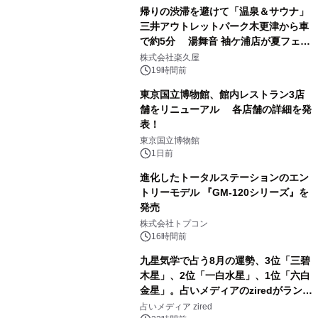
帰りの渋滞を避けて「温泉＆サウナ」
三井アウトレットパーク木更津から車
で約5分 湯舞音 袖ケ浦店が夏フェア
1
メニューを提供
株式会社楽久屋
19時間前
東京国立博物館、館内レストラン3店
舗をリニューアル 各店舗の詳細を発
表！
2
東京国立博物館
1日前
進化したトータルステーションのエン
トリーモデル 『GM-120シリーズ』を
発売
3
株式会社トプコン
16時間前
九星気学で占う8月の運勢、3位「三碧
木星」、2位「一白水星」、1位「六白
金星」。占いメディアのziredがランキ
4
ングを発表
占いメディア zired