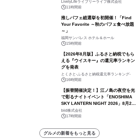
LivelyLifeライブリーライフ株式会社
11時間前
推しパフェ総選挙を初開催！「Find
Your Favorite ～秋のパフェ食べ放題
～」
福岡サンパレス ホテル＆ホール
15時間前
【2026年8月版】ふるさと納税でもら
える『ウイスキー』の還元率ランキン
グを発表
とくさと-ふるさと納税還元率ランキング-
16時間前
【振替開催決定！】江ノ島の夜空を光
で彩るナイトイベント「ENOSHIMA
SKY LANTERN NIGHT 2026」8月22
日(土)振替開催＆受付スタート！
biid株式会社
17時間前
グルメの新着をもっと見る