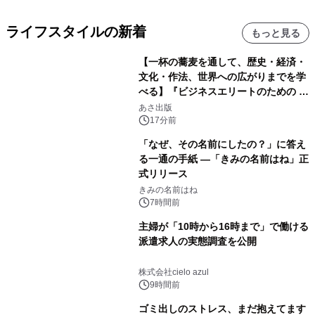
ライフスタイルの新着
もっと見る
【一杯の蕎麦を通して、歴史・経済・
文化・作法、世界への広がりまでを学
べる】『ビジネスエリートのための 教
養としての蕎麦』2026年8月25日
あさ出版
（火）発売
17分前
「なぜ、その名前にしたの？」に答え
る一通の手紙 ―「きみの名前はね」正
式リリース
きみの名前はね
7時間前
主婦が「10時から16時まで」で働ける
派遣求人の実態調査を公開
株式会社cielo azul
9時間前
ゴミ出しのストレス、まだ抱えてます