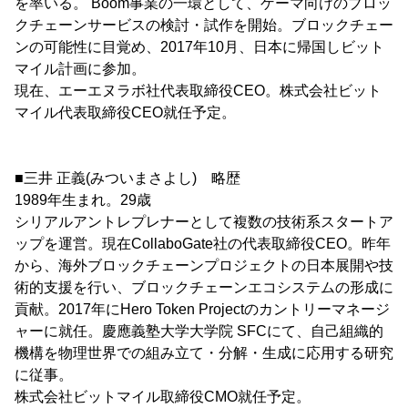
を率いる。 Boom事業の一環として、ゲーマ向けのブロッ
クチェーンサービスの検討・試作を開始。ブロックチェー
ンの可能性に目覚め、2017年10月、日本に帰国しビット
マイル計画に参加。
現在、エーエヌラボ社代表取締役CEO。株式会社ビット
マイル代表取締役CEO就任予定。
■三井 正義(みついまさよし) 略歴
1989年生まれ。29歳
シリアルアントレプレナーとして複数の技術系スタートア
ップを運営。現在CollaboGate社の代表取締役CEO。昨年
から、海外ブロックチェーンプロジェクトの日本展開や技
術的支援を行い、ブロックチェーンエコシステムの形成に
貢献。2017年にHero Token Projectのカントリーマネージ
ャーに就任。慶應義塾大学大学院 SFCにて、自己組織的
機構を物理世界での組み立て・分解・生成に応用する研究
に従事。
株式会社ビットマイル取締役CMO就任予定。