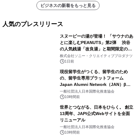
ビジネスの新着をもっと見る
人気のプレスリリース
スヌーピーの湯が登場！ 「サウナのあ
とに楽しむPEANUTS」第2弾 渋谷
の人気銭湯「改良湯」と期間限定のコ
1
ラボレーション サウナイキタイコラ
株式会社ソニー・クリエイティブプロダクツ
ボグッズも発売決定！
1日前
現役留学生がつくる、留学生のため
の、留学生専用プラットフォーム
Japan Alumni Network（JAN）β版
2
をリリース
一般社団法人日本国際化推進協会
10時間前
世界とつながる、日本をひらく。 創立
13周年、JAPI公式Webサイトを全面
リニューアル
3
一般社団法人日本国際化推進協会
10時間前