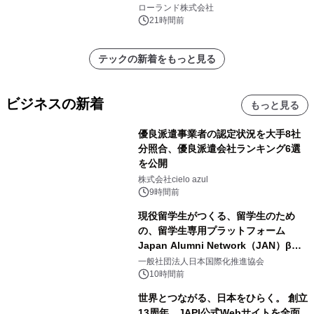
を展示しての 記念キャンペーンを開
ローランド株式会社
催 英国ラジオ「NTS」の 特別プログ
21時間前
ラムや、「TR-808」を愛する伝説的
アーティストを フィーチャーしたアニ
テックの新着をもっと見る
メーションを公開～
ビジネスの新着
もっと見る
優良派遣事業者の認定状況を大手8社
分照合、優良派遣会社ランキング6選
を公開
株式会社cielo azul
9時間前
現役留学生がつくる、留学生のため
の、留学生専用プラットフォーム
Japan Alumni Network（JAN）β版
をリリース
一般社団法人日本国際化推進協会
10時間前
世界とつながる、日本をひらく。 創立
13周年、JAPI公式Webサイトを全面