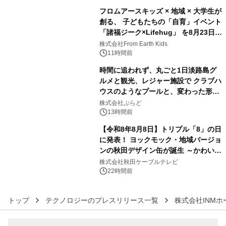
フロムアースキッズ × 地域 × 大学生が
創る、 子どもたちの「自育」イベント
「諸福ジーク×Lifehug」 を8月23日
4
(日)開催
株式会社From Earth Kids
11時間前
時間に追われず、丸ごと1日淡路島グ
ルメと観光、レジャー施設で クラブハ
ウスのようなプールと、変わった形の
5
サウナも 「THE BOXY AWAJI」のお
株式会社ぷらど
得な素泊まり連泊プランで
13時間前
【令和8年8月8日】トリプル「8」の日
に発表！ ヨックモック・地域バージョ
ンの秋田デザイン缶が誕生 ～かわいい
6
秋田犬の子犬と秋田の四季と名所を巡
株式会社秋田ケーブルテレビ
るパッケージ～ 9月1日(火)秋田県内で
22時間前
販売開始
トップ
テクノロジーのプレスリリース一覧
株式会社INM