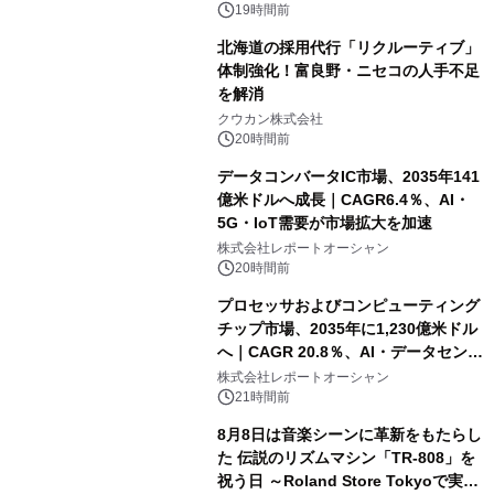
速
19時間前
北海道の採用代行「リクルーティブ」
体制強化！富良野・ニセコの人手不足
を解消
クウカン株式会社
20時間前
データコンバータIC市場、2035年141
億米ドルへ成長｜CAGR6.4％、AI・
5G・IoT需要が市場拡大を加速
株式会社レポートオーシャン
20時間前
プロセッサおよびコンピューティング
チップ市場、2035年に1,230億米ドル
へ｜CAGR 20.8％、AI・データセンタ
ー需要が成長を牽引
株式会社レポートオーシャン
21時間前
8月8日は音楽シーンに革新をもたらし
た 伝説のリズムマシン「TR-808」を
祝う日 ～Roland Store Tokyoで実機