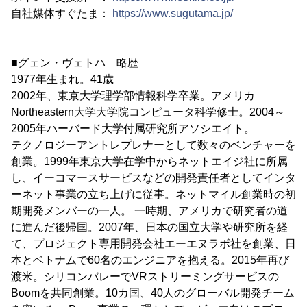
自社媒体すぐたま：
https://www.sugutama.jp/
■グェン・ヴェトハ 略歴
1977年生まれ。41歳
2002年、東京大学理学部情報科学卒業。アメリカ
Northeastern大学大学院コンピュータ科学修士。2004～
2005年ハーバード大学付属研究所アソシエイト。
テクノロジーアントレプレナーとして数々のベンチャーを
創業。1999年東京大学在学中からネットエイジ社に所属
し、イーコマースサービスなどの開発責任者としてインタ
ーネット事業の立ち上げに従事。ネットマイル創業時の初
期開発メンバーの一人。 一時期、アメリカで研究者の道
に進んだ後帰国。2007年、日本の国立大学や研究所を経
て、プロジェクト専用開発会社エーエヌラボ社を創業、日
本とベトナムで60名のエンジニアを抱える。2015年再び
渡米。シリコンバレーでVRストリーミングサービスの
Boomを共同創業。10カ国、40人のグローバル開発チーム