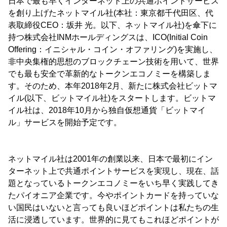
日本で最も早くインターネット上の共通ポイントサービス
を創り上げたネットマイル社(本社：東京都千代田区、代
表取締役CEO：坂井 光。以下、ネットマイル社)を傘下に
持つ株式会社INMホールディングスは、ICO(Initial Coin
Offering：イニシャル・コイン・オファリング)を実施し、
非中央集権的思想のブロックチェーン技術を用いて、世界
でも最も安全で革新的なトークンエコノミーを構築しま
す。そのため、本年2018年2月、新たに株式会社ビットマ
イル(以下、ビットマイル社)をスタートします。ビットマ
イル社は、2018年10月から独自仮想通貨「ビットマイ
ル」サービスを開始予定です。
ネットマイル社は2001年の創業以来、日本で最初にイン
ターネット上で共通ポイントサービスを実現し、現在、話
題となっているトークンエコノミーをいち早く実践してき
たパイオニア企業です。今やポイントカードを持っていな
い国民はいないと言っても良いほどポイントは私たちの生
活に浸透しています。世界的に見てもこれほどポイントが