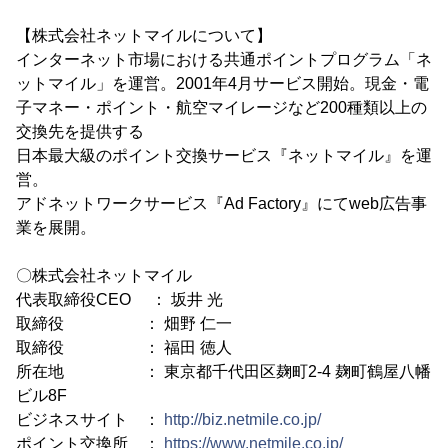
【株式会社ネットマイルについて】
インターネット市場における共通ポイントプログラム「ネ
ットマイル」を運営。2001年4月サービス開始。現金・電
子マネー・ポイント・航空マイレージなど200種類以上の
交換先を提供する
日本最大級のポイント交換サービス『ネットマイル』を運
営。
アドネットワークサービス『Ad Factory』にてweb広告事
業を展開。
〇株式会社ネットマイル
代表取締役CEO ： 坂井 光
取締役 ： 畑野 仁一
取締役 ： 福田 徳人
所在地 ： 東京都千代田区麹町2-4 麹町鶴屋八幡
ビル8F
ビジネスサイト ：
http://biz.netmile.co.jp/
ポイント交換所 ：
https://www.netmile.co.jp/