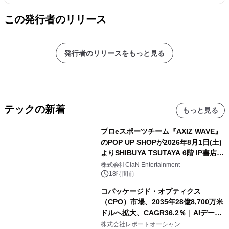
この発行者のリリース
発行者のリリースをもっと見る
テックの新着
もっと見る
プロeスポーツチーム『AXIZ WAVE』
のPOP UP SHOPが2026年8月1日(土)
よりSHIBUYA TSUTAYA 6階 IP書店で
開催決定！！
株式会社ClaN Entertainment
18時間前
コパッケージド・オプティクス
（CPO）市場、2035年28億8,700万米
ドルへ拡大、CAGR36.2％｜AIデータ
センター・高速光通信需要が成長を加
株式会社レポートオーシャン