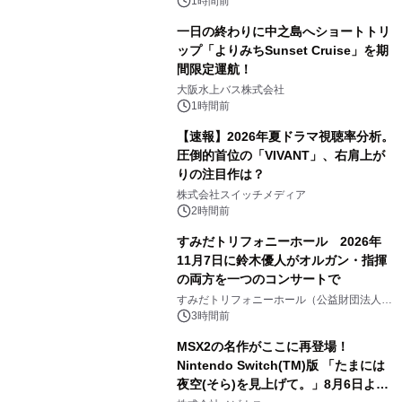
1時間前
一日の終わりに中之島へショートトリ
ップ「よりみちSunset Cruise」を期
間限定運航！
大阪水上バス株式会社
1時間前
【速報】2026年夏ドラマ視聴率分析。
圧倒的首位の「VIVANT」、右肩上が
りの注目作は？
株式会社スイッチメディア
2時間前
すみだトリフォニーホール 2026年
11月7日に鈴木優人がオルガン・指揮
の両方を一つのコンサートで
すみだトリフォニーホール（公益財団法人墨
田区文化振興財団）
3時間前
MSX2の名作がここに再登場！
Nintendo Switch(TM)版 「たまには
夜空(そら)を見上げて。」8月6日より