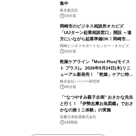
集中
東京都北区
16分前
岡崎市のビジネス相談所オカビズ
「UIJターン起業相談窓口」開設 ～遠
方にいながら起業準備OK！岡崎市を
挑戦者があつまるまちに～
岡崎ビジネスサポートセンター・オカビズ
16分前
乾燥ケアライン『Moist Plus(モイス
ト プラス)』 2026年9月24日(木)リニ
ューアル新発売！ 「乾燥」ケアに特化
し、ライン使いで潤いに満ちた肌へ
株式会社ハーバー研究所
46分前
「“なつやすみ親子企画” おさかな先生
と行く！ 『伊勢志摩お魚図鑑』でおさ
かなの旅ミニ体験」の実施
近畿日本鉄道株式会社
1時間前