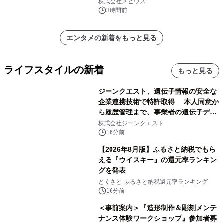
配信開始！
株式会社メビウス
3時間前
エンタメの新着をもっと見る
ライフスタイルの新着
もっと見る
ジーンクエスト、遺伝子情報の安全な
企業連携技術で特許取得 本人同意か
ら履歴管理まで、事業者の遺伝子デー
タ活用を支援
株式会社ジーンクエスト
16分前
【2026年8月版】ふるさと納税でもら
える『ウイスキー』の還元率ランキン
グを発表
とくさと-ふるさと納税還元率ランキング-
16分前
＜事前案内＞『造形制作＆彫刻メンテ
ナンス体験ワークショップ』参加者募