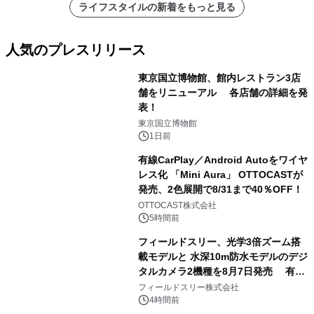
ライフスタイルの新着をもっと見る
人気のプレスリリース
東京国立博物館、館内レストラン3店
舗をリニューアル 各店舗の詳細を発
表！
1
東京国立博物館
1日前
有線CarPlay／Android Autoをワイヤ
レス化 「Mini Aura」 OTTOCASTが
発売、2色展開で8/31まで40％OFF！
2
OTTOCAST株式会社
5時間前
フィールドスリー、光学3倍ズーム搭
載モデルと 水深10m防水モデルのデジ
タルカメラ2機種を8月7日発売 有効
3
約1300万画素、用途別に選べるコンデ
フィールドスリー株式会社
ジ新登場
4時間前