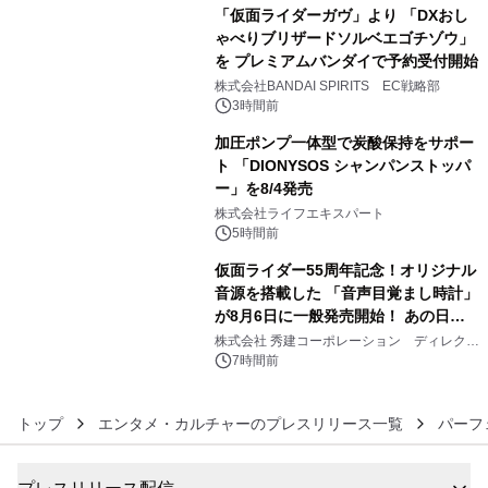
「仮面ライダーガヴ」より 「DXおし
ゃべりブリザードソルベエゴチゾウ」
を プレミアムバンダイで予約受付開始
4
株式会社BANDAI SPIRITS EC戦略部
3時間前
加圧ポンプ一体型で炭酸保持をサポー
ト 「DIONYSOS シャンパンストッパ
ー」を8/4発売
5
株式会社ライフエキスパート
5時間前
仮面ライダー55周年記念！オリジナル
音源を搭載した 「音声目覚まし時計」
が8月6日に一般発売開始！ あの日の
6
大興奮が今甦る
株式会社 秀建コーポレーション ディレクト
アートギャラリー
7時間前
トップ
エンタメ・カルチャーのプレスリリース一覧
パーフ