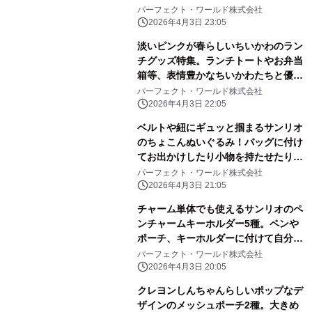
レトロ感ばっちりです。
パーフェクト・ワールド株式会社
2026年4月3日 23:05
淡いピンクが春らしいちいかわのラン
チグッズ特集。ランチトートやお弁当
箱等、表情豊かなちいかわたちと優し
いピンク色に心和む
パーフェクト・ワールド株式会社
2026年4月3日 22:05
ベルトや紐にギュッと掴まるサンリオ
のちょこんぬいぐるみ！バッグに付け
てお出かけしたり小物を持たせたりと
自由に楽しめる！
パーフェクト・ワールド株式会社
2026年4月3日 21:05
チャーム単体でも使えるサンリオのペ
ンチャームキーホルダー5種。ペンや
ポーチ、キーホルダーに付けて自分だ
けのアレンジしよう
パーフェクト・ワールド株式会社
2026年4月3日 20:05
クレヨンしんちゃんらしいポップなデ
ザインのメッシュポーチ2種。大きめ