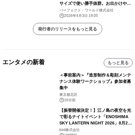
サイズで使い勝手抜群。お出かけや旅
行にぜひ！
パーフェクト・ワールド株式会社
2026年4月3日 19:05
発行者のリリースをもっと見る
エンタメの新着
もっと見る
＜事前案内＞『造形制作＆彫刻メンテ
ナンス体験ワークショップ』参加者募
集中
東京都北区
16分前
【振替開催決定！】江ノ島の夜空を光
で彩るナイトイベント「ENOSHIMA
SKY LANTERN NIGHT 2026」8月22
日(土)振替開催＆受付スタート！
biid株式会社