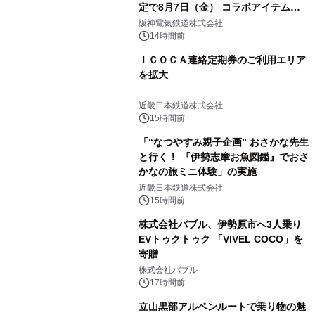
定で8月7日（金） コラボアイテムが
発売決定！
阪神電気鉄道株式会社
14時間前
ＩＣＯＣＡ連絡定期券のご利用エリア
を拡大
近畿日本鉄道株式会社
15時間前
「“なつやすみ親子企画” おさかな先生
と行く！ 『伊勢志摩お魚図鑑』でおさ
かなの旅ミニ体験」の実施
近畿日本鉄道株式会社
15時間前
株式会社バブル、伊勢原市へ3人乗り
EVトゥクトゥク 「VIVEL COCO」を
寄贈
株式会社バブル
17時間前
立山黒部アルペンルートで乗り物の魅