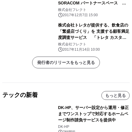
SORACOM パートナースペース
2017 年間最優秀パートナーを受賞し
株式会社フレクト
ました
2017年12月7日 15:00
株式会社トレタが提供する、飲食店の
「繁盛店づくり」を 支援する顧客満足
度調査サービス 「トレタ カスタマ
ーボイス」のサービスデザイン、 アプ
株式会社フレクト
リケーション構築を支援
2017年11月14日 10:00
発行者のリリースをもっと見る
テックの新着
もっと見る
DK-HP、サーバー設定から運用・修正
までワンストップで対応するホームペ
ージ制作請負サービスを提供中
DK-HP
7時間前