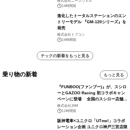
株式会社ニーズウェル
14時間前
進化したトータルステーションのエン
トリーモデル 『GM-120シリーズ』を
発売
株式会社トプコン
14時間前
テックの新着をもっと見る
乗り物の新着
もっと見る
『FUNBOO(ファンブー)』が、スシロ
ーとGAZOO Racing 初コラボキャン
ペーンに登場 全国のスシロー店舗で
GR 4車種の FUNBOO(ミニカー)付き
株式会社JAM
メニューが展開されます
11時間前
阪神電車×ユニクロ「UTme!」コラボ
レーション企画 ユニクロ神戸三宮店限