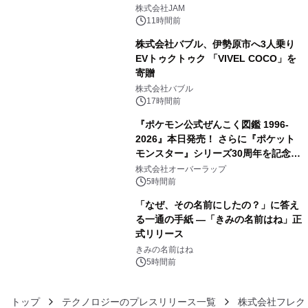
3
GR 4車種の FUNBOO(ミニカー)付き
株式会社JAM
メニューが展開されます
11時間前
株式会社バブル、伊勢原市へ3人乗り
EVトゥクトゥク 「VIVEL COCO」を
寄贈
4
株式会社バブル
17時間前
『ポケモン公式ぜんこく図鑑 1996-
2026』本日発売！ さらに『ポケット
モンスター』シリーズ30周年を記念し
5
た画集『ポケットモンスター ビジュア
株式会社オーバーラップ
ルアートブック』の発売決定！ 2026
5時間前
年12月18日（金）、3冊同時発売！
「なぜ、その名前にしたの？」に答え
る一通の手紙 ―「きみの名前はね」正
式リリース
6
きみの名前はね
5時間前
トップ
テクノロジーのプレスリリース一覧
株式会社フレク