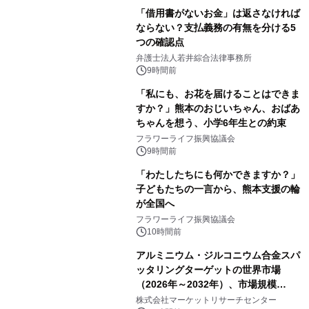
「借用書がないお金」は返さなければ
ならない？支払義務の有無を分ける5
つの確認点
弁護士法人若井綜合法律事務所
9時間前
「私にも、お花を届けることはできま
すか？」熊本のおじいちゃん、おばあ
ちゃんを想う、小学6年生との約束
フラワーライフ振興協議会
9時間前
「わたしたちにも何かできますか？」
子どもたちの一言から、熊本支援の輪
が全国へ
フラワーライフ振興協議会
10時間前
アルミニウム・ジルコニウム合金スパ
ッタリングターゲットの世界市場
（2026年～2032年）、市場規模
（0.995、0.999、その他）・分析レポ
株式会社マーケットリサーチセンター