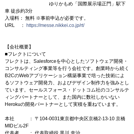
ゆりかもめ「国際展示場正門」駅下
車 徒歩約3分
入場料： 無料 ※事前申込が必要です。
URL ：
https://messe.nikkei.co.jp/rt/
【会社概要】
■フレクトについて
フレクトは、Salesforceを中心としたソフトウェア開発・
コンサルティング事業等を行う会社です。創業時から続く
B2CのWebアプリケーション構築事業で培った技術によ
るソフトウェア開発力、およびデザイン制作力を強みとし
ています。セールスフォース・ドットコム社のコンサルテ
ィングパートナーとして、また国内に数社しかいない
Herokuの開発パートナーとして実積を重ねています。
本社 ： 〒104-0031東京都中央区京橋2-13-10 京橋
MIDビル2F
代表者 ： 代表取締役 黒川 幸治