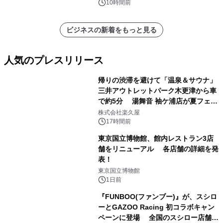
ートを発表
10時間前
ビジネスの新着をもっと見る
人気のプレスリリース
帰りの渋滞を避けて「温泉＆サウナ」
三井アウトレットパーク木更津から車
で約5分 湯舞音 袖ケ浦店が夏フェア
1
メニューを提供
株式会社楽久屋
17時間前
東京国立博物館、館内レストラン3店
舗をリニューアル 各店舗の詳細を発
表！
2
東京国立博物館
1日前
『FUNBOO(ファンブー)』が、スシロ
ーとGAZOO Racing 初コラボキャン
ペーンに登場 全国のスシロー店舗で