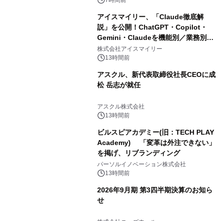
アイスマイリー、「Claude徹底解
説」を公開！ChatGPT・Copilot・
Gemini・Claudeを機能別／業務別に
比較―自社に合う生成AIの選び方がわ
株式会社アイスマイリー
かる実践ガイド
13時間前
アスクル、新代表取締役社長CEOに成
松 岳志が就任
アスクル株式会社
13時間前
ビルスピアカデミー(旧：TECH PLAY
Academy) 「変革は外注できない」
を掲げ、リブランディング
パーソルイノベーション株式会社
13時間前
2026年9月期 第3四半期決算のお知ら
せ