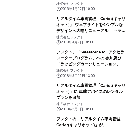
株式会社フレクト
2018年4月17日 10:00
リアルタイム車両管理「Cariot(キャリ
オット)」 ウェブサイトをシンプルな
デザインへ大幅リニューアル ～ライ
センス名称もシンプルに見直し～
株式会社フレクト
2018年4月2日 10:00
フレクト、「Salesforce IoTアクセラ
レータープログラム」への 参加及び
「ラッピングカーソリューション」を
発表
株式会社フレクト
2018年3月15日 13:00
リアルタイム車両管理「Cariot(キャリ
オット)」に 車載デバイスのレンタル
プランを追加
株式会社フレクト
2018年2月1日 10:00
フレクトの「リアルタイム車両管理
Cariot(キャリオット)」が、