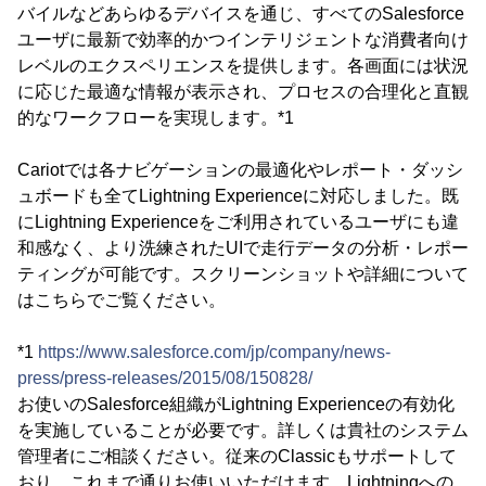
バイルなどあらゆるデバイスを通じ、すべてのSalesforce
ユーザに最新で効率的かつインテリジェントな消費者向け
レベルのエクスペリエンスを提供します。各画面には状況
に応じた最適な情報が表示され、プロセスの合理化と直観
的なワークフローを実現します。*1
Cariotでは各ナビゲーションの最適化やレポート・ダッシ
ュボードも全てLightning Experienceに対応しました。既
にLightning Experienceをご利用されているユーザにも違
和感なく、より洗練されたUIで走行データの分析・レポー
ティングが可能です。スクリーンショットや詳細について
はこちらでご覧ください。
*1
https://www.salesforce.com/jp/company/news-
press/press-releases/2015/08/150828/
お使いのSalesforce組織がLightning Experienceの有効化
を実施していることが必要です。詳しくは貴社のシステム
管理者にご相談ください。従来のClassicもサポートして
おり、これまで通りお使いいただけます。Lightningへの