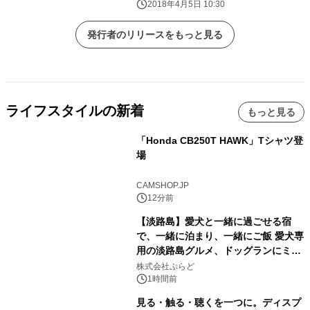
2018年4月5日 10:30
発行者のリリースをもっと見る
ライフスタイルの新着
もっと見る
「Honda CB250T HAWK」Tシャツ登
場
CAMSHOP.JP
12分前
【淡路島】愛犬と一緒に過ごせる宿
で、一緒に泊まり、一緒にご飯 愛犬専
用の淡路島グルメ、ドッグランにミニ
プール グランピングとトレーラーハウ
株式会社ぷらど
スの2施設で
1時間前
見る・触る・聴くを一つに。ディスプ