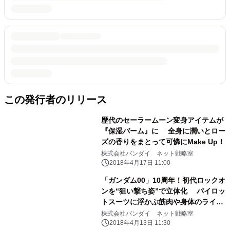
この発行者のリリース
歴代のセーラームーン変身アイテムが
『保湿バーム』に 全身に潤いとロー
ズの香りをまとって可憐にMake Up！
株式会社バンダイ ネット戦略室
2018年4月17日 11:00
「ガンダム00」10周年！初代ロックオ
ンを“狙い撃ち姿”で立体化 パイロッ
トスーツに浮かぶ筋肉や身体のライン
まで再現
株式会社バンダイ ネット戦略室
2018年4月13日 11:30