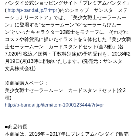
バンダイ公式ショッピングサイト「プレミアムバンダイ」
(
http://p-bandai.jp/?rt=pr
)内のショップ「サンスターステ
ーショナリーストア」では、「美少女戦士セーラームー
ン」に登場する“セーラームーン”や“セーラーちびムー
ン”といったキャラクター10戦士をモチーフに、それぞれ
コスメや雑貨風に描いたイラストを立体化した『美少女戦
士セーラームーン カードスタンドセット(全2種)』(各
7,020円 税込／送料・手数料別途)の予約受付を、2018年2
月19日(月)13時に開始いたします。(発売元：サンスター
文具株式会社)
※商品購入ページ：
美少女戦士セーラームーン カードスタンドセット(全2
種)
http://p-bandai.jp/item/item-1000123444/?rt=pr
■商品特長
本商品は、2016年～2017年にプレミアムバンダイで販売