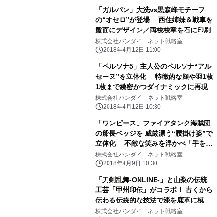
「ガルパン」大洗vs黒森峰モチーフ
の“オセロ”が登場 西住姉妹＆戦車を
盤面にデザイン／両校校章を石に印刷
株式会社バンダイ ネット戦略室
2018年4月12日 11:00
「ペルソナ5」主人公のペルソナ“アル
セーヌ”を立体化 特徴的な顔や羽1枚
1枚まで緻密かつダイナミックに再現
株式会社バンダイ ネット戦略室
2018年4月12日 10:30
「ワンピース」ファイアタンク海賊団
の船長ベッジを 威厳漂う“腰掛け姿”で
立体化 不敵な笑みを浮かべ「手を組
む・銃を構える」2ポーズを再現
株式会社バンダイ ネット戦略室
2018年4月9日 10:30
「刀剣乱舞-ONLINE-」と山梨の伝統
工芸「甲州印伝」がコラボ！ 古くから
伝わる伝統的な技法で漆を鹿革に模様
付けした商品！
株式会社バンダイ ネット戦略室