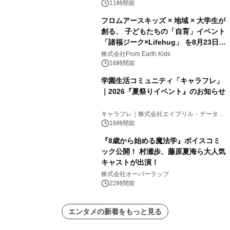
ンズ
11時間前
フロムアースキッズ × 地域 × 大学生が
創る、 子どもたちの「自育」イベント
「諸福ジーク×Lifehug」 を8月23日
(日)開催
株式会社From Earth Kids
16時間前
学園生活コミュニティ「キャラフレ」
｜2026『夏祭りイベント』のお知らせ
キャラフレ｜株式会社エイプリル・データ・
デザインズ
16時間前
『8歳から始める魔法学』ボイスコミ
ック公開！ 村瀬歩、藤原夏海ら大人気
キャストが出演！
株式会社オーバーラップ
22時間前
エンタメの新着をもっと見る