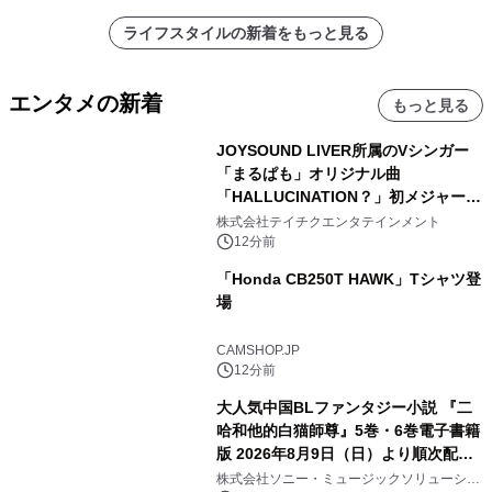
ライフスタイルの新着をもっと見る
エンタメの新着
もっと見る
JOYSOUND LIVER所属のVシンガー
「まるぱも」オリジナル曲
「HALLUCINATION？」初メジャー配
信リリース決定！
株式会社テイチクエンタテインメント
12分前
「Honda CB250T HAWK」Tシャツ登
場
CAMSHOP.JP
12分前
大人気中国BLファンタジー小説 『二
哈和他的白猫師尊』5巻・6巻電子書籍
版 2026年8月9日（日）より順次配信
開始
株式会社ソニー・ミュージックソリューショ