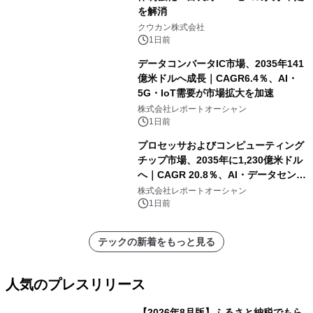
を解消
クウカン株式会社
1日前
データコンバータIC市場、2035年141
億米ドルへ成長｜CAGR6.4％、AI・
5G・IoT需要が市場拡大を加速
株式会社レポートオーシャン
1日前
プロセッサおよびコンピューティング
チップ市場、2035年に1,230億米ドル
へ｜CAGR 20.8％、AI・データセンタ
ー需要が成長を牽引
株式会社レポートオーシャン
1日前
テックの新着をもっと見る
人気のプレスリリース
【2026年8月版】ふるさと納税でもら