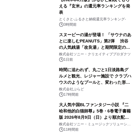
える『玄米』の還元率ランキングを発
表
1
とくさと-ふるさと納税還元率ランキング-
3時間前
スヌーピーの湯が登場！ 「サウナのあ
とに楽しむPEANUTS」第2弾 渋谷
の人気銭湯「改良湯」と期間限定のコ
2
ラボレーション サウナイキタイコラ
株式会社ソニー・クリエイティブプロダクツ
ボグッズも発売決定！
1日前
時間に追われず、丸ごと1日淡路島グ
ルメと観光、レジャー施設で クラブハ
ウスのようなプールと、変わった形の
3
サウナも 「THE BOXY AWAJI」のお
株式会社ぷらど
得な素泊まり連泊プランで
17時間前
大人気中国BLファンタジー小説 『二
哈和他的白猫師尊』5巻・6巻電子書籍
版 2026年8月9日（日）より順次配信
4
開始
株式会社ソニー・ミュージックソリューショ
ンズ
11時間前