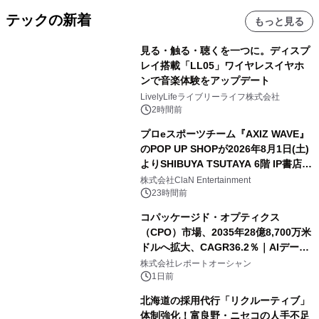
テックの新着
もっと見る
見る・触る・聴くを一つに。ディスプ
レイ搭載「LL05」ワイヤレスイヤホ
ンで音楽体験をアップデート
LivelyLifeライブリーライフ株式会社
2時間前
プロeスポーツチーム『AXIZ WAVE』
のPOP UP SHOPが2026年8月1日(土)
よりSHIBUYA TSUTAYA 6階 IP書店で
開催決定！！
株式会社ClaN Entertainment
23時間前
コパッケージド・オプティクス
（CPO）市場、2035年28億8,700万米
ドルへ拡大、CAGR36.2％｜AIデータ
センター・高速光通信需要が成長を加
株式会社レポートオーシャン
速
1日前
北海道の採用代行「リクルーティブ」
体制強化！富良野・ニセコの人手不足