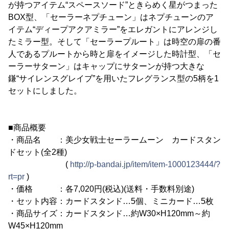
が持つアイテム“スペースソード”ときらめく星がつまった
BOX型、「セーラーネプチューン」はネプチューンのア
イテム“ディープアクアミラー”をエレガントにアレンジし
たミラー型。そして「セーラープルート」は時空の扉の番
人であるプルートから時と扉をイメージした時計型、「セ
ーラーサターン」はキャップにサターンが持つ大きな
鎌“サイレンスグレイブ”を用いたフレグランス型の5柄を1
セットにしました。
■商品概要
・商品名 ：美少女戦士セーラームーン カードスタン
ドセット(全2種)
(
http://p-bandai.jp/item/item-1000123444/?
rt=pr
)
・価格 ：各7,020円(税込)(送料・手数料別途)
・セット内容：カードスタンド…5個、ミニカード…5枚
・商品サイズ：カードスタンド…約W30×H120mm～約
W45×H120mm