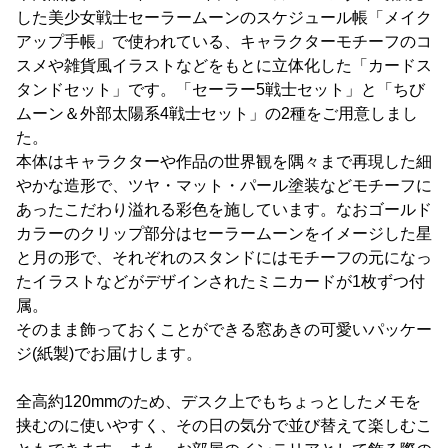
した美少女戦士セーラームーンのスケジュール帳「メイク
アップ手帳」で使われている、キャラクターモチーフのコ
スメや雑貨風イラストなどをもとに立体化した「カードス
タンドセット」です。「セーラー5戦士セット」と「ちび
ムーン＆外部太陽系4戦士セット」の2種をご用意しまし
た。
本体はキャラクターや作品の世界観を隅々まで再現した細
やかな造形で、ツヤ・マット・パール塗装などモチーフに
あったこだわり溢れる彩色を施しています。なおゴールド
カラーのクリップ部分はセーラームーンをイメージした星
と月の形で、それぞれのスタンドにはモチーフの元になっ
たイラストなどがデザインされたミニカードが1枚ずつ付
属。
そのまま飾っておくことができる窓あきの可愛いパッケー
ジ(紙製)でお届けします。
全高約120mmのため、デスク上でもちょっとしたメモを
挟むのに使いやすく、その日の気分で並び替えて楽しむこ