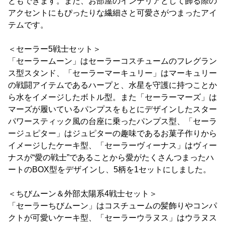
ともできます。また、お部屋のインテリアとして飾る際の
アクセントにもぴったりな繊細さと可愛さがつまったアイ
テムです。
＜セーラー5戦士セット＞
「セーラームーン」はセーラーコスチュームのフレグラン
ス型スタンド、「セーラーマーキュリー」はマーキュリー
の戦闘アイテムであるハープと、水星を守護に持つことか
ら水をイメージしたボトル型。また「セーラーマーズ」は
マーズが履いているパンプスをもとにデザインしたスター
パワースティック風の台座に乗ったパンプス型、「セーラ
ージュピター」はジュピターの趣味であるお菓子作りから
イメージしたケーキ型、「セーラーヴィーナス」はヴィー
ナスが“愛の戦士”であることから愛がたくさんつまったハ
ートのBOX型をデザインし、5柄を1セットにしました。
＜ちびムーン＆外部太陽系4戦士セット＞
「セーラーちびムーン」はコスチュームの髪飾りやコンパ
クトが可愛いケーキ型、「セーラーウラヌス」はウラヌス