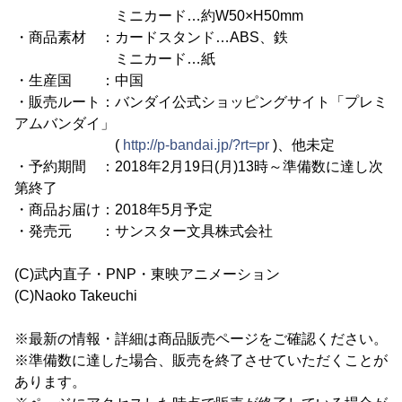
ミニカード…約W50×H50mm
・商品素材 ：カードスタンド…ABS、鉄
ミニカード…紙
・生産国 ：中国
・販売ルート：バンダイ公式ショッピングサイト「プレミ
アムバンダイ」
(
http://p-bandai.jp/?rt=pr
)、他未定
・予約期間 ：2018年2月19日(月)13時～準備数に達し次
第終了
・商品お届け：2018年5月予定
・発売元 ：サンスター文具株式会社
(C)武内直子・PNP・東映アニメーション
(C)Naoko Takeuchi
※最新の情報・詳細は商品販売ページをご確認ください。
※準備数に達した場合、販売を終了させていただくことが
あります。