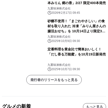
本みりん 郷の香」2/27 限定400本発売
九重味淋株式会社
2026年2月17日 09:45
砂糖不使用！「まごわやさしい」の食
材を取り入れた 冷凍「みりん屋さんの
腸活おせち」を 10月14日より限定30
個で予約受付開始！
九重味淋株式会社
2025年10月9日 09:30
定番料理を黄金比で簡単おいしく！
「だし香る万能蜜」を10月19日新発売
九重味淋株式会社
2025年10月7日 09:30
発行者のリリースをもっと見る
グルメの新着
もっと見る