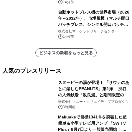
14分前
自動ホットプレス機の世界市場（2026
年～2032年）、市場規模（マルチ開口
バッチプレス、シングル開口バッチプ
レス、連続ホットプレスライン、真空
株式会社マーケットリサーチセンター
成形、その他）・分析レポートを発表
14分前
ビジネスの新着をもっと見る
人気のプレスリリース
スヌーピーの湯が登場！ 「サウナのあ
とに楽しむPEANUTS」第2弾 渋谷
の人気銭湯「改良湯」と期間限定のコ
1
ラボレーション サウナイキタイコラ
株式会社ソニー・クリエイティブプロダクツ
ボグッズも発売決定！
3時間前
Makuakeで目標1341％を突破した超
簡単＆小型テレビ用アンプ 「SW TV
Plus」8月7日より一般販売開始！ ケ