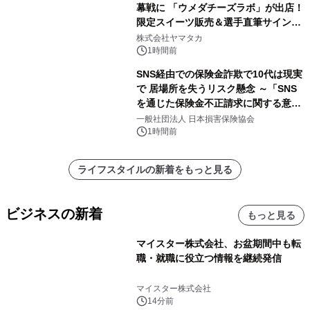
幕戦に 「ウメダチーズラボ」が出店！
限定スイーツ販売＆選手直筆サイング
ッズが当たる抽選会を 8月8日に開催
株式会社ヤマタカ
1時間前
SNS経由での保険金詐欺で10代は現実
で 居場所を失うリスク懸念 ～「SNS
を通じた保険金不正請求に関する意識
調査」を実施、 認知度の低さも浮き彫
一般社団法人 日本損害保険協会
りに～
1時間前
ライフスタイルの新着をもっと見る
ビジネスの新着
もっと見る
マイスター株式会社、お盆期間中も転
職・就職に役立つ情報を継続発信
マイスター株式会社
14分前