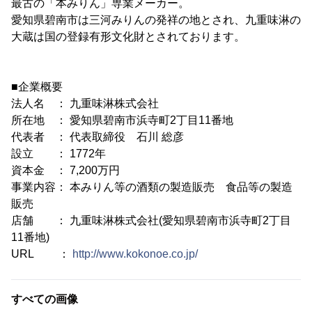
最古の「本みりん」専業メーカー。
愛知県碧南市は三河みりんの発祥の地とされ、九重味淋の
大蔵は国の登録有形文化財とされております。
■企業概要
法人名 ： 九重味淋株式会社
所在地 ： 愛知県碧南市浜寺町2丁目11番地
代表者 ： 代表取締役 石川 総彦
設立 ： 1772年
資本金 ： 7,200万円
事業内容： 本みりん等の酒類の製造販売 食品等の製造
販売
店舗 ： 九重味淋株式会社(愛知県碧南市浜寺町2丁目
11番地)
URL ：
http://www.kokonoe.co.jp/
すべての画像