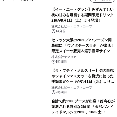
【イー・エー・グラン】みずみずしい
桃の甘みを堪能する期間限定ドリンク
2種が8月1日（土）より登場！
株式会社ピー・エス・コープ
14分前
セレッソ大阪の2026／27シーズン開
幕戦に 「ウメダチーズラボ」が出店！
限定スイーツ販売＆選手直筆サイング
ッズが当たる抽選会を 8月8日に開催
株式会社ヤマタカ
1時間前
【ラ・プティ・メルスリー】旬の白桃
やシャインマスカットを贅沢に使った
季節限定ケーキが7月1日（水）より順
次登場！
株式会社ピー・エス・コープ
2時間前
合計で約1100ブースが出店！好奇心が
刺激される特別な2日間 「金沢ハンド
メイドマルシェ2026」10/3(土)・