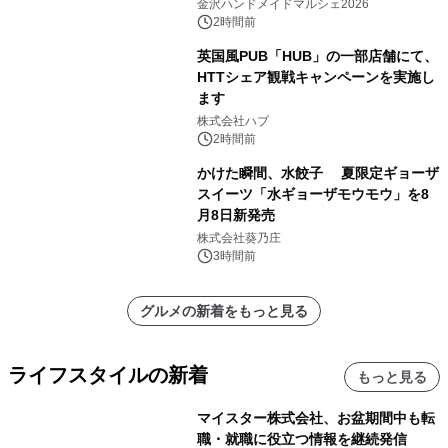
10/4(日)開催
金沢ハンドメイドマルシェ2026
2時間前
英国風PUB「HUB」の一部店舗にて、
HTTシェア観戦キャンペーンを実施し
ます
株式会社ハブ
2時間前
かけた瞬間、水餃子 夏限定ギョーザ
スイーツ「水ギョーザモウモウ」を8
月8日新発売
株式会社葵乃庄
3時間前
グルメの新着をもっと見る
ライフスタイルの新着
もっと見る
マイスター株式会社、お盆期間中も転
職・就職に役立つ情報を継続発信