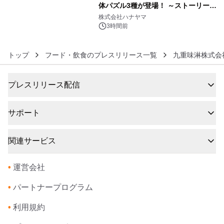
体パズル3種が登場！ ～ストーリーと
6
ギミックが融合した 大人の体験型パズ
株式会社ハナヤマ
ルが8月7日(金)12時より先行予約受付
3時間前
開始～
トップ
フード・飲食のプレスリリース一覧
九重味淋株式会
プレスリリース配信
サポート
関連サービス
•
運営会社
•
パートナープログラム
•
利用規約