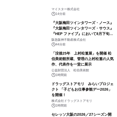
マイスター株式会社
14分前
『大阪梅田ツインタワーズ・ノース』
『大阪梅田ツインタワーズ・サウス』
『HEP ファイブ』において8月下旬か
ら 「オフサイト型コーポレートPPA」
阪急阪神不動産株式会社
による 再生可能エネルギー電力の使用
44分前
を開始します
「没後25年 上村松篁展」を開催 松
伯美術館所蔵、管理の上村松篁の人気
作、代表作を一堂に展示
公益財団法人 松伯美術館
1時間前
ドラッグストアモリ みらいプロジェ
クト 「子どもお仕事参観デー2026」
を開催！
株式会社ドラッグストアモリ
1時間前
セレッソ大阪の2026／27シーズン開