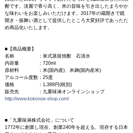
酎です。淡麗で香り高く、米の旨味を引き出したまろやか
な味わいをお楽しみいただけます。2017年の蔵開きで鏡
開き・振舞い酒として提供したところ大変好評であったた
め商品化いたします。
■【商品概要】
名称 ：単式蒸留焼酎 石清水
内容量 ：720ml
原材料 ：米(国内産)、米麹(国内産米)
アルコール度数：25度
価格 ：1,389円(税別)
販売先 ：九重味淋オンラインショップ
http://www.kokonoe-shop.com/
■「九重味淋株式会社」について
1772年に創業し現在、創業240年を超える。現存する日本