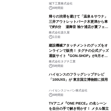
2
ーブル1本つなぐだけ、テレビの音が
城下工業株式会社
ぐっと豊かに
4時間前
帰りの渋滞を避けて「温泉＆サウナ」
三井アウトレットパーク木更津から車
で約5分 湯舞音 袖ケ浦店が夏フェア
3
メニューを提供
株式会社楽久屋
1日前
建設機械アタッチメントのグッズをオ
ンラインで販売！ タグチの公式グッズ
通販サイト『GON-SHOP』が8月オー
4
プン
株式会社タグチ工業
5時間前
ハイセンスのフラッグシップテレビ
「100UXS」が 東京国立博物館に採用
5
ハイセンスジャパン株式会社
4時間前
TVアニメ『ONE PIECE』の名シーン
を自分の手で解き明かす！ メタル製立