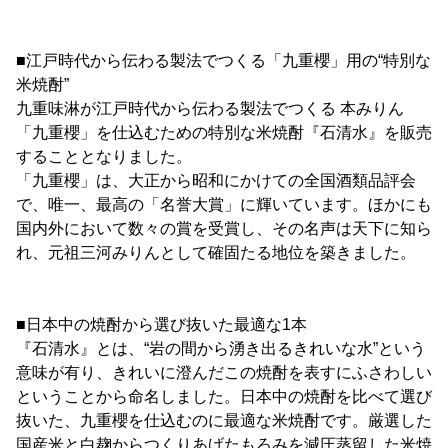
■江戸時代から伝わる製法でつくる「九重櫻」用の“特別な
米焼酎”
九重味淋が江戸時代から伝わる製法でつくる 本みりん
「九重櫻」を仕込むための特別な米焼酎『石清水』を販売
することとなりました。
「九重櫻」は、大正から昭和にかけての全国酒類品評会
で、唯一、最高の「名誉大賞」に輝いています。ほかにも
国内外において数々の賞を受賞し、その名声は天下に知ら
れ、元祖三河みりんとして確固たる地位を築きました。
■日本中の焼酎から選び抜いた最適な1本
『石清水』とは、“岩の間から湧き出るきれいな水”という
意味が有り、きれいに澄んだこの焼酎を表すにふさわしい
ということから命名しました。日本中の焼酎を比べて選び
抜いた、九重櫻を仕込むのに最適な米焼酎です。厳選した
国産米と白麹からつくりあげたもろみを減圧蒸留した米焼