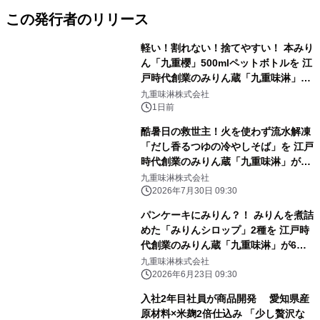
この発行者のリリース
軽い！割れない！捨てやすい！ 本みり
ん「九重櫻」500mlペットボトルを 江
戸時代創業のみりん蔵「九重味淋」が
8月25日に新発売
九重味淋株式会社
1日前
酷暑日の救世主！火を使わず流水解凍
「だし香るつゆの冷やしそば」を 江戸
時代創業のみりん蔵「九重味淋」が8
月6日に新発売
九重味淋株式会社
2026年7月30日 09:30
パンケーキにみりん？！ みりんを煮詰
めた「みりんシロップ」2種を 江戸時
代創業のみりん蔵「九重味淋」が6月
30日に新発売
九重味淋株式会社
2026年6月23日 09:30
入社2年目社員が商品開発 愛知県産
原材料×米麹2倍仕込み 「少し贅沢な