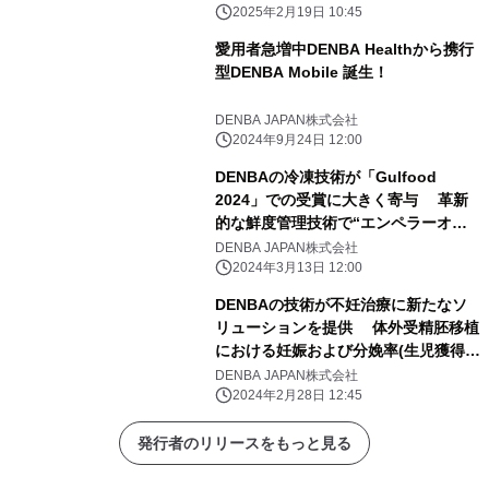
2025年2月19日 10:45
愛用者急増中DENBA Healthから携行
型DENBA Mobile 誕生！
DENBA JAPAN株式会社
2024年9月24日 12:00
DENBAの冷凍技術が「Gulfood
2024」での受賞に大きく寄与 革新
的な鮮度管理技術で“エンペラーオイ
スター”が 冷凍／冷蔵部門ベストアワ
DENBA JAPAN株式会社
ード獲得！
2024年3月13日 12:00
DENBAの技術が不妊治療に新たなソ
リューションを提供 体外受精胚移植
における妊娠および分娩率(生児獲得
率)が大幅向上
DENBA JAPAN株式会社
2024年2月28日 12:45
発行者のリリースをもっと見る