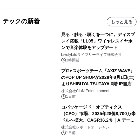
テックの新着
もっと見る
見る・触る・聴くを一つに。ディスプ
レイ搭載「LL05」ワイヤレスイヤホ
ンで音楽体験をアップデート
LivelyLifeライブリーライフ株式会社
3時間前
プロeスポーツチーム『AXIZ WAVE』
のPOP UP SHOPが2026年8月1日(土)
よりSHIBUYA TSUTAYA 6階 IP書店で
開催決定！！
株式会社ClaN Entertainment
1日前
コパッケージド・オプティクス
（CPO）市場、2035年28億8,700万米
ドルへ拡大、CAGR36.2％｜AIデータ
センター・高速光通信需要が成長を加
株式会社レポートオーシャン
速
1日前