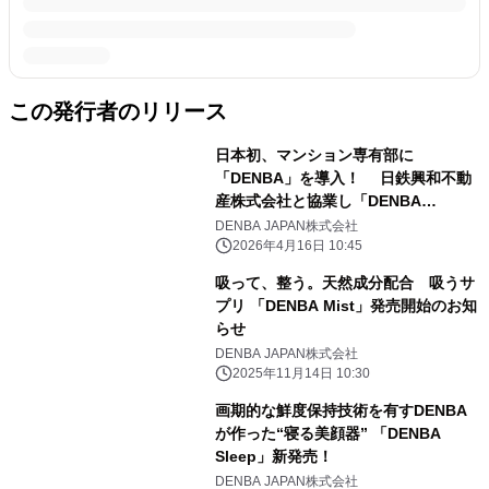
この発行者のリリース
日本初、マンション専有部に
「DENBA」を導入！ 日鉄興和不動
産株式会社と協業し「DENBA
Health」を マンション専有部向けに
DENBA JAPAN株式会社
開発、「リビオメゾン湯島」に導入
2026年4月16日 10:45
吸って、整う。天然成分配合 吸うサ
プリ 「DENBA Mist」発売開始のお知
らせ
DENBA JAPAN株式会社
2025年11月14日 10:30
画期的な鮮度保持技術を有すDENBA
が作った“寝る美顔器” 「DENBA
Sleep」新発売！
DENBA JAPAN株式会社