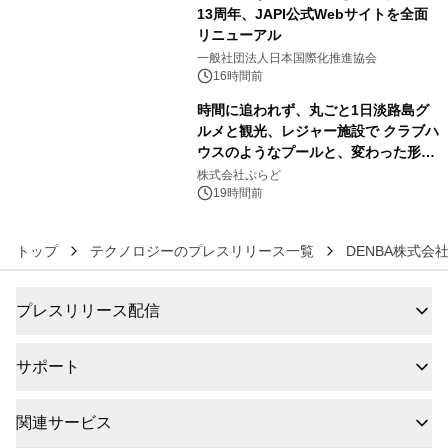
13周年、JAPI公式Webサイトを全面
リニューアル
5
一般社団法人日本国際化推進協会
16時間前
時間に追われず、丸ごと1日淡路島グ
ルメと観光、レジャー施設で クラブハ
ウスのようなプールと、変わった形の
6
サウナも 「THE BOXY AWAJI」のお
株式会社ぷらど
得な素泊まり連泊プランで
19時間前
トップ
テクノロジーのプレスリリース一覧
DENBA株式会
プレスリリース配信
サポート
関連サービス