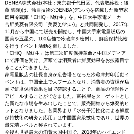
DENBA株式会社(本社：東京都千代田区、代表取締役：後
藤 錦隆)は、独自技術のDENBA(デンバ)を搭載した新型家
庭用冷蔵庫「CHiQ・M鮮生」を、中国大手家電メーカー
合肥美菱有限公司「美菱(びれい)」と共同開発し、2017年
11月から中国にて販売を開始し、中国大手家電量販店の
国美や五星の、100店舗で冷蔵庫を密封し、鮮度保持比較
を行うイベント活動を催しました。
「CHiQ・M鮮生」は第三次鮮度保持革命と中国メディア
にて評価を受け、店頭では消費者に鮮度効果をお披露目す
ることができました。
家電量販店の社長自身が広告塔となった冷蔵庫封印活動イ
ベントは、中国全土で大ブームとなり、消費者の皆様が店
頭で鮮度保持効果を目で確認することで、商品の信頼性と
アピールすることができました。富裕層をターゲットとし
た新たな市場を生み出したことで、販売開始から爆発的ヒ
ットとなりました。各業界より「水分子活性化による鮮度
保持技術の研究と応用」は中国国家級技術であり、世界の
最先端レベルと称されています。
今後も世界最大の消費大国中国で、2018年のハイエンド