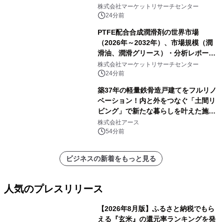
クリプトミクス・プラットフォー
株式会社マーケットリサーチセンター
ム）・分析レポートを発表
24分前
PTFE配合合成潤滑剤の世界市場
（2026年～2032年）、市場規模（潤
滑油、潤滑グリース）・分析レポート
を発表
株式会社マーケットリサーチセンター
24分前
築37年の軽量鉄骨造戸建てをフルリノ
ベーション！内と外をつなぐ「土間リ
ビング」で新たな暮らしを叶えた施工
事例を株式会社アースが公開
株式会社アース
54分前
ビジネスの新着をもっと見る
人気のプレスリリース
【2026年8月版】ふるさと納税でもら
える『玄米』の還元率ランキングを発