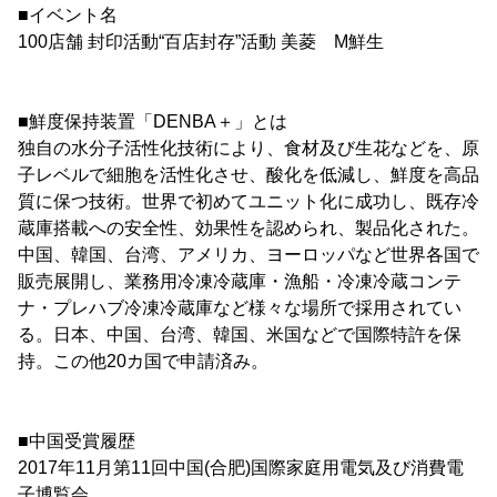
■イベント名
100店舗 封印活動“百店封存”活動 美菱 M鮮生
■鮮度保持装置「DENBA＋」とは
独自の水分子活性化技術により、食材及び生花などを、原
子レベルで細胞を活性化させ、酸化を低減し、鮮度を高品
質に保つ技術。世界で初めてユニット化に成功し、既存冷
蔵庫搭載への安全性、効果性を認められ、製品化された。
中国、韓国、台湾、アメリカ、ヨーロッパなど世界各国で
販売展開し、業務用冷凍冷蔵庫・漁船・冷凍冷蔵コンテ
ナ・プレハブ冷凍冷蔵庫など様々な場所で採用されてい
る。日本、中国、台湾、韓国、米国などで国際特許を保
持。この他20カ国で申請済み。
■中国受賞履歴
2017年11月第11回中国(合肥)国際家庭用電気及び消費電
子博覧会