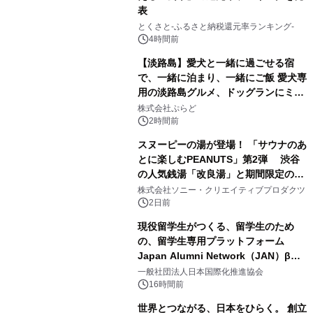
表
1
とくさと-ふるさと納税還元率ランキング-
4時間前
【淡路島】愛犬と一緒に過ごせる宿
で、一緒に泊まり、一緒にご飯 愛犬専
用の淡路島グルメ、ドッグランにミニ
2
プール グランピングとトレーラーハウ
株式会社ぷらど
スの2施設で
2時間前
スヌーピーの湯が登場！ 「サウナのあ
とに楽しむPEANUTS」第2弾 渋谷
の人気銭湯「改良湯」と期間限定のコ
3
ラボレーション サウナイキタイコラ
株式会社ソニー・クリエイティブプロダクツ
ボグッズも発売決定！
2日前
現役留学生がつくる、留学生のため
の、留学生専用プラットフォーム
Japan Alumni Network（JAN）β版
4
をリリース
一般社団法人日本国際化推進協会
16時間前
世界とつながる、日本をひらく。 創立