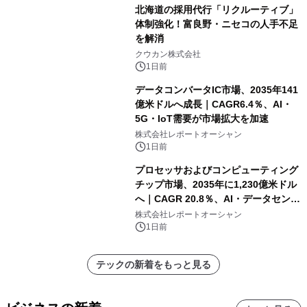
北海道の採用代行「リクルーティブ」
体制強化！富良野・ニセコの人手不足
を解消
クウカン株式会社
1日前
データコンバータIC市場、2035年141
億米ドルへ成長｜CAGR6.4％、AI・
5G・IoT需要が市場拡大を加速
株式会社レポートオーシャン
1日前
プロセッサおよびコンピューティング
チップ市場、2035年に1,230億米ドル
へ｜CAGR 20.8％、AI・データセンタ
ー需要が成長を牽引
株式会社レポートオーシャン
1日前
テックの新着をもっと見る