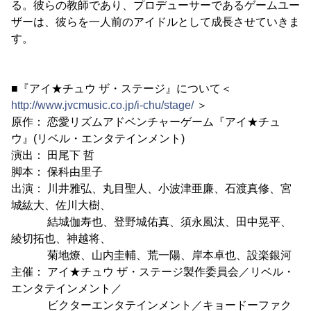
る。彼らの教師であり、プロデューサーであるゲームユー
ザーは、彼らを一人前のアイドルとして成長させていきま
す。
■『アイ★チュウ ザ・ステージ』について＜
http://www.jvcmusic.co.jp/i-chu/stage/
＞
原作： 恋愛リズムアドベンチャーゲーム『アイ★チュ
ウ』(リベル・エンタテインメント)
演出： 田尾下 哲
脚本： 保科由里子
出演： 川井雅弘、丸目聖人、小波津亜廉、石渡真修、宮
城紘大、佐川大樹、
結城伽寿也、登野城佑真、須永風汰、田中晃平、
綾切拓也、神越将、
菊地燎、山内圭輔、荒一陽、岸本卓也、設楽銀河
主催： アイ★チュウ ザ・ステージ製作委員会／リベル・
エンタテインメント／
ビクターエンタテインメント／キョードーファク