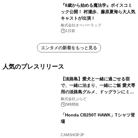
『8歳から始める魔法学』ボイスコミ
ック公開！ 村瀬歩、藤原夏海ら大人気
キャストが出演！
株式会社オーバーラップ
1日前
エンタメの新着をもっと見る
人気のプレスリリース
【淡路島】愛犬と一緒に過ごせる宿
で、一緒に泊まり、一緒にご飯 愛犬専
用の淡路島グルメ、ドッグランにミニ
1
プール グランピングとトレーラーハウ
株式会社ぷらど
スの2施設で
5時間前
「Honda CB250T HAWK」Tシャツ登
場
2
CAMSHOP.JP