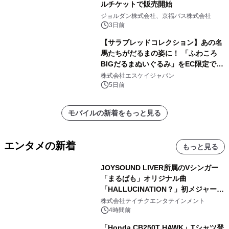
ルチケットで販売開始
ジョルダン株式会社、京福バス株式会社
3日前
【サラブレッドコレクション】あの名
馬たちがだるまの姿に！ 「ふわころ
BIGだるまぬいぐるみ」をEC限定で受
注販売開始
株式会社エスケイジャパン
5日前
モバイルの新着をもっと見る
エンタメの新着
もっと見る
JOYSOUND LIVER所属のVシンガー
「まるぱも」オリジナル曲
「HALLUCINATION？」初メジャー配
信リリース決定！
株式会社テイチクエンタテインメント
4時間前
「Honda CB250T HAWK」Tシャツ登