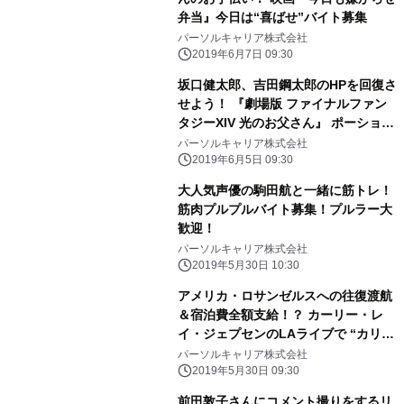
弁当』今日は“喜ばせ”バイト募集
パーソルキャリア株式会社
2019年6月7日 09:30
坂口健太郎、吉田鋼太郎のHPを回復さ
せよう！ 『劇場版 ファイナルファン
タジーXIV 光のお父さん』 ポーション
お届けバイト募集！
パーソルキャリア株式会社
2019年6月5日 09:30
大人気声優の駒田航と一緒に筋トレ！
筋肉プルプルバイト募集！プルラー大
歓迎！
パーソルキャリア株式会社
2019年5月30日 10:30
アメリカ・ロサンゼルスへの往復渡航
＆宿泊費全額支給！？ カーリー・レ
イ・ジェプセンのLAライブで “カリー
差し入れバイト”大募集！！
パーソルキャリア株式会社
2019年5月30日 09:30
前田敦子さんにコメント撮りをするリ