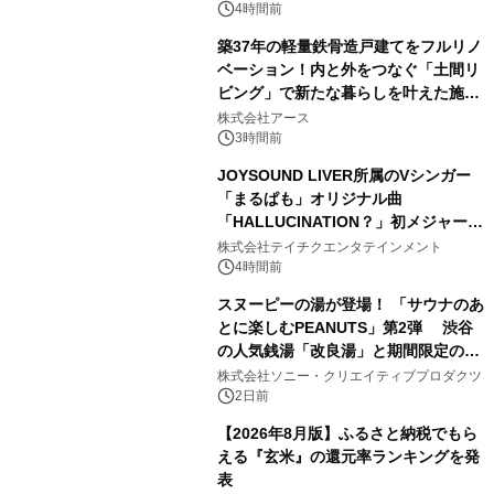
4時間前
築37年の軽量鉄骨造戸建てをフルリノ
ベーション！内と外をつなぐ「土間リ
ビング」で新たな暮らしを叶えた施工
3
事例を株式会社アースが公開
株式会社アース
3時間前
JOYSOUND LIVER所属のVシンガー
「まるぱも」オリジナル曲
「HALLUCINATION？」初メジャー配
4
信リリース決定！
株式会社テイチクエンタテインメント
4時間前
スヌーピーの湯が登場！ 「サウナのあ
とに楽しむPEANUTS」第2弾 渋谷
の人気銭湯「改良湯」と期間限定のコ
5
ラボレーション サウナイキタイコラ
株式会社ソニー・クリエイティブプロダクツ
ボグッズも発売決定！
2日前
【2026年8月版】ふるさと納税でもら
える『玄米』の還元率ランキングを発
表
6