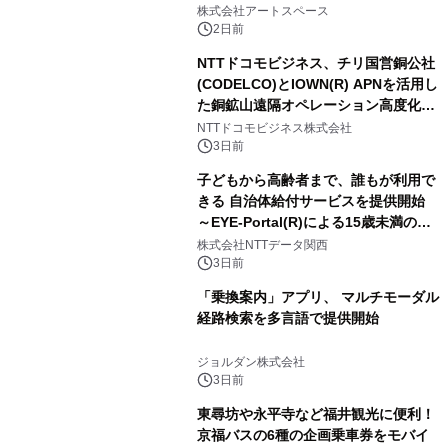
FRIENDSの仲間たちが インテリアア
株式会社アートスペース
ートとして新たな魅力を発信。
2日前
NTTドコモビジネス、チリ国営銅公社
(CODELCO)とIOWN(R) APNを活用し
た銅鉱山遠隔オペレーション高度化に
向けた調査・実証を開始
NTTドコモビジネス株式会社
3日前
子どもから高齢者まで、誰もが利用で
きる 自治体給付サービスを提供開始
～EYE-Portal(R)による15歳未満の本
人認証と デジタルデバイド対策で実現
株式会社NTTデータ関西
～
3日前
「乗換案内」アプリ、 マルチモーダル
経路検索を多言語で提供開始
ジョルダン株式会社
3日前
東尋坊や永平寺など福井観光に便利！
京福バスの6種の企画乗車券をモバイ