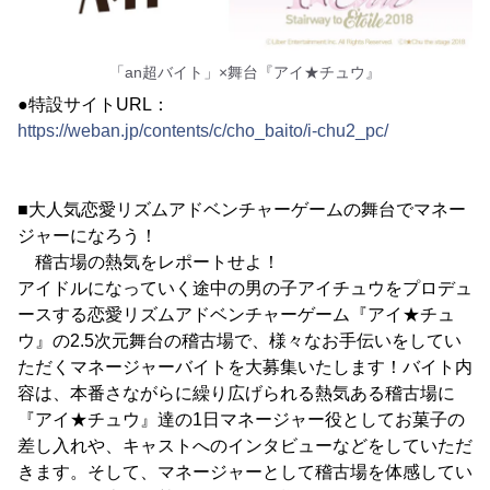
「an超バイト」×舞台『アイ★チュウ』
●特設サイトURL：
https://weban.jp/contents/c/cho_baito/i-chu2_pc/
■大人気恋愛リズムアドベンチャーゲームの舞台でマネー
ジャーになろう！
稽古場の熱気をレポートせよ！
アイドルになっていく途中の男の子アイチュウをプロデュ
ースする恋愛リズムアドベンチャーゲーム『アイ★チュ
ウ』の2.5次元舞台の稽古場で、様々なお手伝いをしてい
ただくマネージャーバイトを大募集いたします！バイト内
容は、本番さながらに繰り広げられる熱気ある稽古場に
『アイ★チュウ』達の1日マネージャー役としてお菓子の
差し入れや、キャストへのインタビューなどをしていただ
きます。そして、マネージャーとして稽古場を体感してい