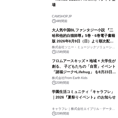
場
CAMSHOP.JP
4時間前
大人気中国BLファンタジー小説 『二
哈和他的白猫師尊』5巻・6巻電子書籍
版 2026年8月9日（日）より順次配信
開始
株式会社ソニー・ミュージックソリューショ
ンズ
15時間前
フロムアースキッズ × 地域 × 大学生が
創る、 子どもたちの「自育」イベント
「諸福ジーク×Lifehug」 を8月23日
(日)開催
株式会社From Earth Kids
20時間前
学園生活コミュニティ「キャラフレ」
｜2026『夏祭りイベント』のお知らせ
キャラフレ｜株式会社エイプリル・データ・
デザインズ
20時間前