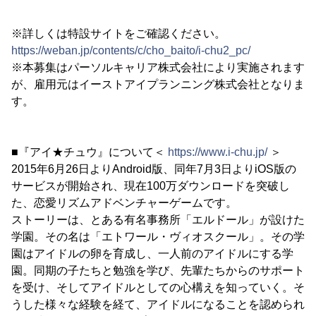
※詳しくは特設サイトをご確認ください。
https://weban.jp/contents/c/cho_baito/i-chu2_pc/
※本募集はパーソルキャリア株式会社により実施されます
が、雇用元はイーストアイプランニング株式会社となりま
す。
■『アイ★チュウ』について＜
https://www.i-chu.jp/
＞
2015年6月26日よりAndroid版、同年7月3日よりiOS版の
サービスが開始され、現在100万ダウンロードを突破し
た、恋愛リズムアドベンチャーゲームです。
ストーリーは、とある有名事務所「エルドール」が設けた
学園。その名は「エトワール・ヴィオスクール」。その学
園はアイドルの卵を育成し、一人前のアイドルにする学
園。同期の子たちと勉強を学び、先輩たちからのサポート
を受け、そしてアイドルとしての心構えを知っていく。そ
うした様々な経験を経て、アイドルになることを認められ