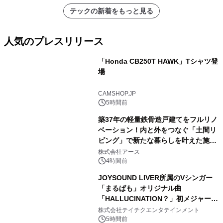
テックの新着をもっと見る
人気のプレスリリース
「Honda CB250T HAWK」Tシャツ登
場
1
CAMSHOP.JP
5時間前
築37年の軽量鉄骨造戸建てをフルリノ
ベーション！内と外をつなぐ「土間リ
ビング」で新たな暮らしを叶えた施工
2
事例を株式会社アースが公開
株式会社アース
4時間前
JOYSOUND LIVER所属のVシンガー
「まるぱも」オリジナル曲
「HALLUCINATION？」初メジャー配
3
信リリース決定！
株式会社テイチクエンタテインメント
5時間前