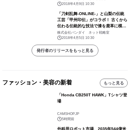
2018年4月9日 10:30
「刀剣乱舞-ONLINE-」と山梨の伝統
工芸「甲州印伝」がコラボ！ 古くから
伝わる伝統的な技法で漆を鹿革に模様
付けした商品！
株式会社バンダイ ネット戦略室
2018年4月5日 10:30
発行者のリリースをもっと見る
ファッション・美容の新着
もっと見る
「Honda CB250T HAWK」Tシャツ登
場
CAMSHOP.JP
5時間前
外科用ロボット市場、2035年544億米