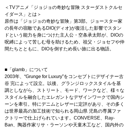
＜TVアニメ「ジョジョの奇妙な冒険 スターダストクルセ
イダース」とは＞
原作は「ジョジョの奇妙な冒険」第3部。ジョースター家
の長年の宿敵であるDIO(ディオ)が復活した影響でスタン
ドという能力を身につけた主人公・空条承太郎が、DIOの
呪縛によって苦しむ母を助けるため、祖父・ジョセフや仲
間たちとともに、DIOを倒すため長い旅に出る物語。
■「glamb」について
2003年、“Grunge for Luxury”をコンセプトにデザイナー古
谷 完によって設立。以後、グランジロックスタイルを基
調としながら、ストリート、モード、ワークなど、様々な
スタイルを融合したエレガントなデザインワークで国内シ
ーンを牽引。特にデニムとレザーに定評があり、その多く
は世界最高の加工技術で知られる岡山県 児島の専属ファ
クトリーで仕上げられています。CONVERSE、Ray-
Ban、陶器作家リサ・ラーソンや天童木工など、国内外の