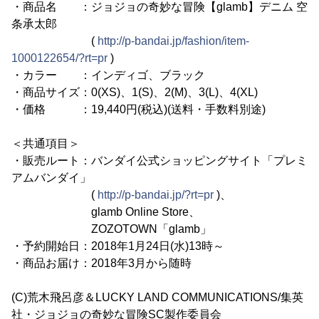
・商品名 ：ジョジョの奇妙な冒険【glamb】デニム 空
条承太郎
(
http://p-bandai.jp/fashion/item-
1000122654/?rt=pr
)
・カラー ：インディゴ、ブラック
・商品サイズ：0(XS)、1(S)、2(M)、3(L)、4(XL)
・価格 ：19,440円(税込)(送料・手数料別途)
＜共通項目＞
・販売ルート：バンダイ公式ショッピングサイト「プレミ
アムバンダイ」
(
http://p-bandai.jp/?rt=pr
)、
glamb Online Store、
ZOZOTOWN「glamb」
・予約開始日：2018年1月24日(水)13時～
・商品お届け：2018年3月から随時
(C)荒木飛呂彦＆LUCKY LAND COMMUNICATIONS/集英
社・ジョジョの奇妙な冒険SC製作委員会