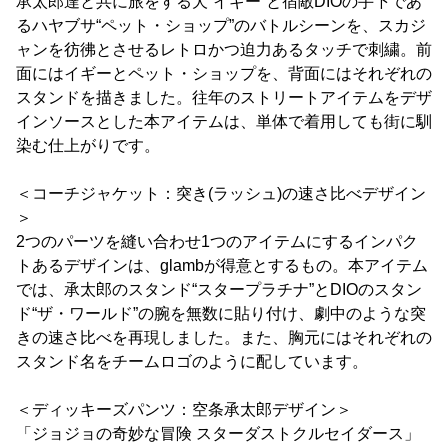
承太郎達と共に旅をする犬“イギー”と宿敵DIOの手下であ
るハヤブサ“ペット・ショップ”のバトルシーンを、スカジ
ャンを彷彿とさせるレトロかつ迫力あるタッチで刺繍。前
面にはイギーとペット・ショップを、背面にはそれぞれの
スタンドを描きました。往年のストリートアイテムをデザ
インソースとした本アイテムは、単体で着用しても街に馴
染む仕上がりです。
＜コーチジャケット：突き(ラッシュ)の速さ比べデザイン
＞
2つのパーツを縫い合わせ1つのアイテムにするインパク
トあるデザインは、glambが得意とするもの。本アイテム
では、承太郎のスタンド“スタープラチナ”とDIOのスタン
ド“ザ・ワールド”の腕を無数に貼り付け、劇中のような突
きの速さ比べを再現しました。また、胸元にはそれぞれの
スタンド名をチームロゴのように配しています。
＜ディッキーズパンツ：空条承太郎デザイン＞
「ジョジョの奇妙な冒険 スターダストクルセイダース」