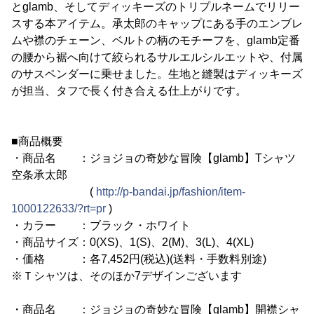
とglamb、そしてディッキーズのトリプルネームでリリー
スする本アイテム。承太郎のキャップにある手のエンブレ
ムや襟のチェーン、ベルトの柄のモチーフを、glamb定番
の腰から裾へ向けて絞られるサルエルシルエットや、付属
のサスペンダーに乗せました。生地と縫製はディッキーズ
が担当、タフで長く付き合える仕上がりです。
■商品概要
・商品名 ：ジョジョの奇妙な冒険【glamb】Tシャツ
空条承太郎
(
http://p-bandai.jp/fashion/item-
1000122633/?rt=pr
)
・カラー ：ブラック・ホワイト
・商品サイズ：0(XS)、1(S)、2(M)、3(L)、4(XL)
・価格 ：各7,452円(税込)(送料・手数料別途)
※Ｔシャツは、そのほか7デザインございます
・商品名 ：ジョジョの奇妙な冒険【glamb】開襟シャ