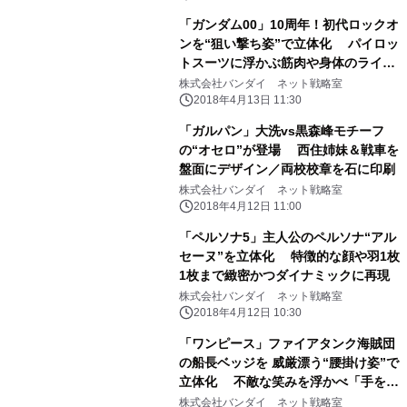
「ガンダム00」10周年！初代ロックオ
ンを“狙い撃ち姿”で立体化 パイロッ
トスーツに浮かぶ筋肉や身体のライン
まで再現
株式会社バンダイ ネット戦略室
2018年4月13日 11:30
「ガルパン」大洗vs黒森峰モチーフ
の“オセロ”が登場 西住姉妹＆戦車を
盤面にデザイン／両校校章を石に印刷
株式会社バンダイ ネット戦略室
2018年4月12日 11:00
「ペルソナ5」主人公のペルソナ“アル
セーヌ”を立体化 特徴的な顔や羽1枚
1枚まで緻密かつダイナミックに再現
株式会社バンダイ ネット戦略室
2018年4月12日 10:30
「ワンピース」ファイアタンク海賊団
の船長ベッジを 威厳漂う“腰掛け姿”で
立体化 不敵な笑みを浮かべ「手を組
む・銃を構える」2ポーズを再現
株式会社バンダイ ネット戦略室