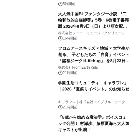
5時間前
大人気中国BLファンタジー小説 『二
哈和他的白猫師尊』5巻・6巻電子書籍
版 2026年8月9日（日）より順次配信
開始
株式会社ソニー・ミュージックソリューショ
ンズ
16時間前
フロムアースキッズ × 地域 × 大学生が
創る、 子どもたちの「自育」イベント
「諸福ジーク×Lifehug」 を8月23日
(日)開催
株式会社From Earth Kids
21時間前
学園生活コミュニティ「キャラフレ」
｜2026『夏祭りイベント』のお知らせ
キャラフレ｜株式会社エイプリル・データ・
デザインズ
21時間前
『8歳から始める魔法学』ボイスコミ
ック公開！ 村瀬歩、藤原夏海ら大人気
キャストが出演！