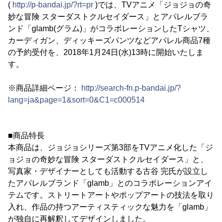
(
http://p-bandai.jp/?rt=pr
)では、TVアニメ「ジョジョの奇
妙な冒険 スターダストクルセイダース」とアパレルブラ
ンド「glamb(グラム)」がコラボレーションしたTシャツ、
カーディガン、ディッキーズパンツなどアパレル商品7種
の予約受付を、2018年1月24日(水)13時に開始いたしま
す。
※商品詳細ページ：
http://search-fn.p-bandai.jp/?
lang=ja&page=1&sort=0&C1=c000514
■商品特長
本商品は、ジョジョシリーズ第3部をTVアニメ化した「ジ
ョジョの奇妙な冒険 スターダストクルセイダース」と、
写真家・デザイナーとしても活動する古谷 完氏が設立し
たアパレルブランド「glamb」とのコラボレーションアイ
テムです。ストリートアートやポップアートの技法を取り
入れ、作品の持つアーティスティックな魅力を「glamb」
が独自に再解釈してデザインしました。