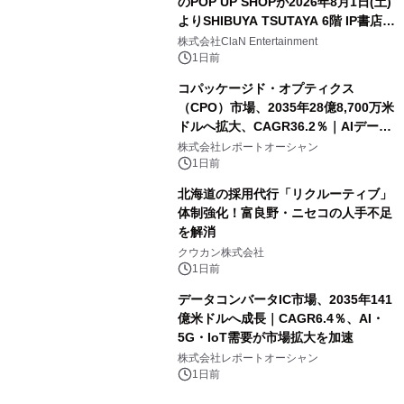
のPOP UP SHOPが2026年8月1日(土)
よりSHIBUYA TSUTAYA 6階 IP書店で
開催決定！！
株式会社ClaN Entertainment
1日前
コパッケージド・オプティクス
（CPO）市場、2035年28億8,700万米
ドルへ拡大、CAGR36.2％｜AIデータ
センター・高速光通信需要が成長を加
株式会社レポートオーシャン
速
1日前
北海道の採用代行「リクルーティブ」
体制強化！富良野・ニセコの人手不足
を解消
クウカン株式会社
1日前
データコンバータIC市場、2035年141
億米ドルへ成長｜CAGR6.4％、AI・
5G・IoT需要が市場拡大を加速
株式会社レポートオーシャン
1日前