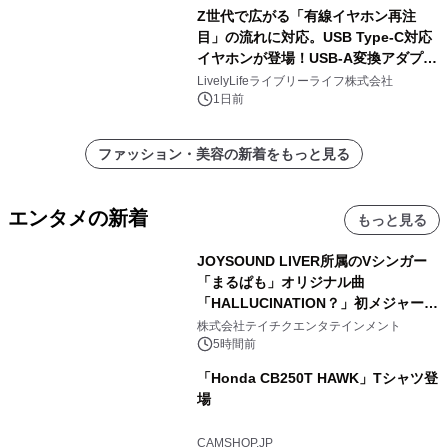
Z世代で広がる「有線イヤホン再注
目」の流れに対応。USB Type-C対応
イヤホンが登場！USB-A変換アダプタ
ー付きでスマホからパソコンまで幅広
LivelyLifeライブリーライフ株式会社
く活用可能
1日前
ファッション・美容の新着をもっと見る
エンタメの新着
もっと見る
JOYSOUND LIVER所属のVシンガー
「まるぱも」オリジナル曲
「HALLUCINATION？」初メジャー配
信リリース決定！
株式会社テイチクエンタテインメント
5時間前
「Honda CB250T HAWK」Tシャツ登
場
CAMSHOP.JP