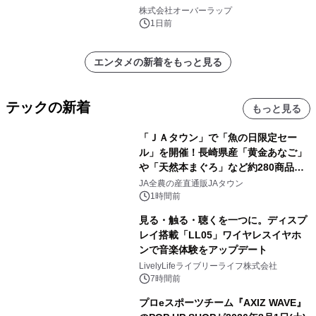
株式会社オーバーラップ
1日前
エンタメの新着をもっと見る
テックの新着
もっと見る
「ＪＡタウン」で「魚の日限定セー
ル」を開催！長崎県産「黄金あなご」
や「天然本まぐろ」など約280商品を
販売！～毎月１０日の定例企画～
JA全農の産直通販JAタウン
1時間前
見る・触る・聴くを一つに。ディスプ
レイ搭載「LL05」ワイヤレスイヤホ
ンで音楽体験をアップデート
LivelyLifeライブリーライフ株式会社
7時間前
プロeスポーツチーム『AXIZ WAVE』