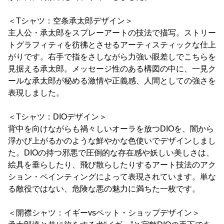
＜Tシャツ：空条承太郎デザイン＞
主人公・承太郎をスプレーアートの技法で描写。ストリー
トグラフィティを彷彿とさせるアーティスティックな仕上
がりです。右手で指をさしながら力強い眼差しでこちらを
見据える承太郎。メッセージ性のある構図の中に、一見ク
ールな承太郎が秘める激情や正義感、人間としての強さを
表現しました。
＜Tシャツ：DIOデザイン＞
背中を向けながらも禍々しいオーラを放つDIOを、闇から
浮かび上がるかのような鮮やかな色使いでデザインしまし
た。DIOの持つ邪悪で圧倒的な存在感や妖しい美しさは、
絵具を垂らしたり、飛び散らしたりするアート技法のアク
ション・ペインティングによって表現されています。単な
る敵役ではない、危険な悪の魅力に満ちた一枚です。
＜開襟シャツ：イギーvsペット・ショップデザイン＞