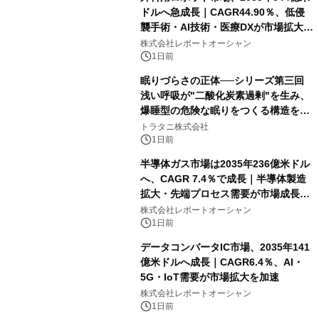
ドルへ急成長｜CAGR44.90％、低侵
襲手術・AI技術・医療DXが市場拡大を
牽引
株式会社レポートオーシャン
1日前
眠りづらさの正体──シリーズ第三回
浅い呼吸が"二酸化炭素過剰"を生み、
爆睡型の危険な眠りをつくる構造を解
説
トラタニ株式会社
1日前
半導体ガス市場は2035年236億米ドル
へ、CAGR 7.4％で成長｜半導体製造
拡大・先端プロセス需要が市場成長を
加速
株式会社レポートオーシャン
1日前
データコンバータIC市場、2035年141
億米ドルへ成長｜CAGR6.4％、AI・
5G・IoT需要が市場拡大を加速
株式会社レポートオーシャン
1日前