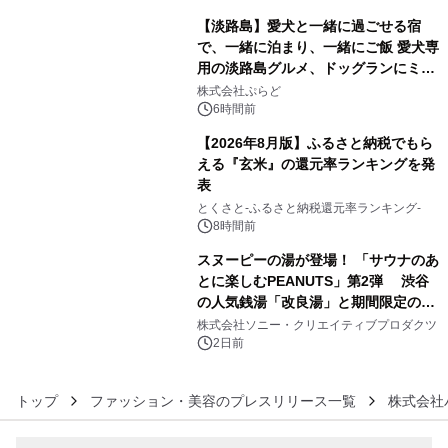
【淡路島】愛犬と一緒に過ごせる宿
で、一緒に泊まり、一緒にご飯 愛犬専
用の淡路島グルメ、ドッグランにミニ
4
プール グランピングとトレーラーハウ
株式会社ぷらど
スの2施設で
6時間前
【2026年8月版】ふるさと納税でもら
える『玄米』の還元率ランキングを発
表
5
とくさと-ふるさと納税還元率ランキング-
8時間前
スヌーピーの湯が登場！ 「サウナのあ
とに楽しむPEANUTS」第2弾 渋谷
の人気銭湯「改良湯」と期間限定のコ
6
ラボレーション サウナイキタイコラ
株式会社ソニー・クリエイティブプロダクツ
ボグッズも発売決定！
2日前
トップ
ファッション・美容のプレスリリース一覧
株式会社